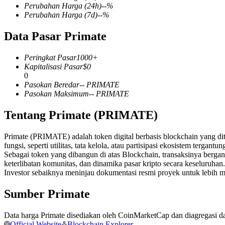
Perubahan Harga
(24h)
--
%
Perubahan Harga
(7d)
--
%
Data Pasar Primate
COIN-M Berjangka
Peringkat Pasar
1000+
Mata Uang Kripto Berjangka
Kapitalisasi Pasar
$
0
0
Pasokan Beredar
--
PRIMATE
Pasokan Maksimum
--
PRIMATE
TradFi
Tentang Primate (PRIMATE)
Derivatif saham, forex, logam mulia, dan komoditas
Primate (PRIMATE) adalah token digital berbasis blockchain yang dit
fungsi, seperti utilitas, tata kelola, atau partisipasi ekosistem tergant
Sebagai token yang dibangun di atas Blockchain, transaksinya berg
keterlibatan komunitas, dan dinamika pasar kripto secara keseluruhan.
Investor sebaiknya meninjau dokumentasi resmi proyek untuk lebi
Sumber Primate
Data harga Primate disediakan oleh CoinMarketCap dan diagregasi dari
USDC Berjangka
Official Website
Blockchain Explorer