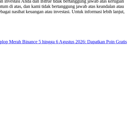
n investasi Anda dan Bitrue tidak bertanggung jawab atas kerugian
um di atas, dan kami tidak bertanggung jawab atas keandalan atau
bagai nasihat keuangan atau investasi. Untuk informasi lebih lanjut,
op Merah Binance 5 hingga 6 Agustus 2026: Dapatkan Poin Gratis