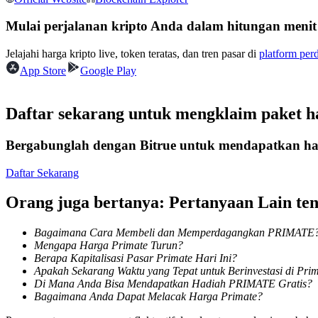
Kontrak berjangka menggunakan USDC sebagai jaminannya
Mulai perjalanan kripto Anda dalam hitungan menit
Jelajahi harga kripto live, token teratas, dan tren pasar di
platform per
App Store
Google Play
Daftar sekarang untuk mengklaim paket h
Bergabunglah dengan Bitrue untuk mendapatkan had
Copy Trading
Daftar Sekarang
Bergabunglah dengan pedagang top
Orang juga bertanya: Pertanyaan Lain 
Bagaimana Cara Membeli dan Memperdagangkan PRIMATE
Mengapa Harga Primate Turun?
Berapa Kapitalisasi Pasar Primate Hari Ini?
Apakah Sekarang Waktu yang Tepat untuk Berinvestasi di Pri
Di Mana Anda Bisa Mendapatkan Hadiah PRIMATE Gratis?
Bagaimana Anda Dapat Melacak Harga Primate?