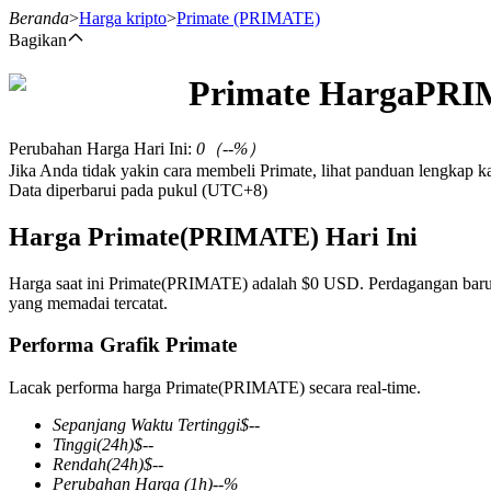
Beranda
>
Harga kripto
>
Primate
(PRIMATE)
Bagikan
Primate
Harga
PRI
Berjangka
Perubahan Harga Hari Ini
:
0
（
--
%）
Jika Anda tidak yakin cara membeli Primate, lihat panduan lengkap 
Data diperbarui pada pukul (UTC+8)
Harga Primate(PRIMATE) Hari Ini
Harga saat ini Primate(PRIMATE) adalah $0 USD. Perdagangan baru-b
yang memadai tercatat.
USDT Berjangka
Performa Grafik Primate
Kontrak berjangka menggunakan USDT sebagai jaminannya
Lacak performa harga Primate(PRIMATE) secara real-time.
Sepanjang Waktu Tertinggi
$
--
Tinggi
(24h)
$
--
Rendah
(24h)
$
--
Perubahan Harga
(1h)
--
%