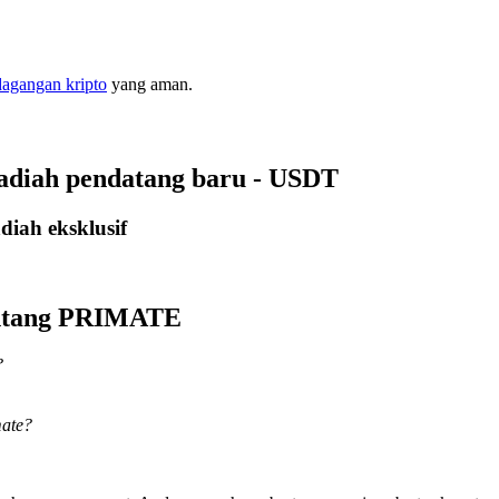
dagangan kripto
yang aman.
adiah pendatang baru - USDT
iah eksklusif
tentang PRIMATE
?
mate?