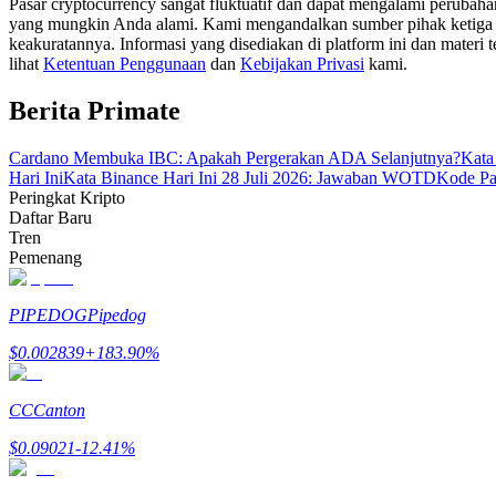
Pasar cryptocurrency sangat fluktuatif dan dapat mengalami perubah
Menjadi Pedagang Salinan
yang mungkin Anda alami. Kami mengandalkan sumber pihak ketiga unt
keakuratannya. Informasi yang disediakan di platform ini dan materi t
Nikmati pembagian keuntungan dan komisi copy trading
lihat
Ketentuan Penggunaan
dan
Kebijakan Privasi
kami.
Berita Primate
Cardano Membuka IBC: Apakah Pergerakan ADA Selanjutnya?
Kata
Hari Ini
Kata Binance Hari Ini 28 Juli 2026: Jawaban WOTD
Kode Pa
Peringkat Kripto
Daftar Baru
Tren
Pemenang
Informasi
PIPEDOG
Pipedog
Analisis data besar termasuk info perdagangan, dll.
$
0.002839
+
183.90
%
CC
Canton
$
0.09021
-12.41
%