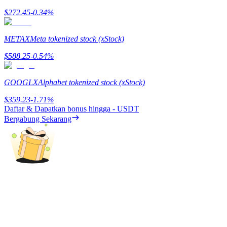
$
272.45
-0.34
%
Menghasilkan
METAX
Meta tokenized stock (xStock)
$
588.25
-0.54
%
GOOGLX
Alphabet tokenized stock (xStock)
$
359.23
-1.71
%
Daftar & Dapatkan bonus hingga
- USDT
Bergabung Sekarang
Babi Kekuatan
Dapatkan imbalan kompetitif setiap hari