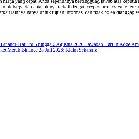
an harga yang cepat. Anda sepenuhnya bertanggung jawab atas keputusa
uk harga dan data lainnya terkait dengan cryptocurrency yang tercant
erkait lainnya hanya untuk tujuan informasi dan tidak boleh dianggap se
 Binance Hari Ini 5 hingga 6 Agustus 2026: Jawaban Hari Ini
Kode Ampl
ket Merah Binance 28 Juli 2026: Klaim Sekarang