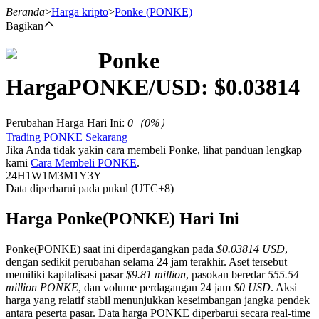
Beranda
>
Harga kripto
>
Ponke
(PONKE)
Bagikan
Ponke
Berjangka
Harga
PONKE
/USD: $
0.03814
Perubahan Harga Hari Ini
:
0
（
0
%）
Trading PONKE Sekarang
Jika Anda tidak yakin cara membeli Ponke, lihat panduan lengkap
kami
Cara Membeli PONKE
.
24H
1W
1M
3M
1Y
3Y
Data diperbarui pada pukul (UTC+8)
USDT Berjangka
Harga Ponke(PONKE) Hari Ini
Kontrak berjangka menggunakan USDT sebagai jaminannya
Ponke(PONKE) saat ini diperdagangkan pada
$0.03814 USD
,
dengan sedikit perubahan selama 24 jam terakhir. Aset tersebut
memiliki kapitalisasi pasar
$9.81 million
, pasokan beredar
555.54
million PONKE
, dan volume perdagangan 24 jam
$0 USD
. Aksi
harga yang relatif stabil menunjukkan keseimbangan jangka pendek
antara peserta pasar. Data harga PONKE diperbarui secara real-time