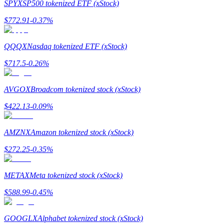
SPYX
SP500 tokenized ETF (xStock)
$
772.91
-0.37
%
QQQX
Nasdaq tokenized ETF (xStock)
Referensi
$
717.5
-0.26
%
Undang teman untuk mendapatkan imbalan tunai
AVGOX
Broadcom tokenized stock (xStock)
Deposit CASHCAT & Win
$
422.13
-0.09
%
AMZNX
Amazon tokenized stock (xStock)
$
272.25
-0.35
%
METAX
Meta tokenized stock (xStock)
$
588.99
-0.45
%
Deposit CASHCAT & Win
GOOGLX
Alphabet tokenized stock (xStock)