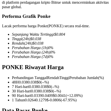
di platform perdagangan kripto Bitrue untuk mencerminkan aktivitas
pasar global.
Performa Grafik Ponke
COIN-M Berjangka
Lacak performa harga Ponke(PONKE) secara real-time.
Mata Uang Kripto Berjangka
Sepanjang Waktu Tertinggi
$
0.804
Tinggi
(24h)
$
0.038
Rendah
(24h)
$
0.038
Perubahan Harga
(1h)
0
%
TradFi
Perubahan Harga
(24h)
0
%
Perubahan Harga
(7d)
0
%
Derivatif saham, forex, logam mulia, dan komoditas
PONKE Riwayat Harga
Perbandingan Tanggal
Rendah
Tinggi
Perubahan Jumlah
(%)
48H
0.038
0.038
$
0
(
--
%)
7 Hari-hari
0.038
0.038
$
0
(
--
%)
30 Hari-hari
0.038
0.038
$
0
(
--
%)
90 Hari-hari
0.0339
0.0409
$
0.0041
(
+
12.09
%)
1 Tahun
0.0264
0.1279
$
-0.0806
(
-67.95
%)
USDC Berjangka
Data Pasar Ponke