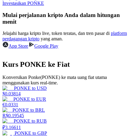
Investasikan PONKE
Menghasilkan
Mulai perjalanan kripto Anda dalam hitungan
menit
Jelajahi harga kripto live, token teratas, dan tren pasar di
platform
perdagangan kripto
yang aman.
App Store
Google Play
Kurs PONKE ke Fiat
Babi Kekuatan
Konversikan Ponke(PONKE) ke mata uang fiat utama
menggunakan kurs real-time.
Dapatkan imbalan kompetitif setiap hari
PONKE
to
USD
$
0.03814
PONKE
to
EUR
€
0.0331
PONKE
to
BRL
R$
0.19545
PONKE
to
RUB
₽
3.16611
PONKE
to
GBP