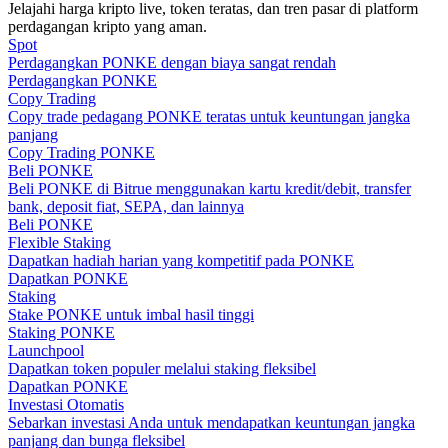
Jelajahi harga kripto live, token teratas, dan tren pasar di platform
perdagangan kripto yang aman.
Memandu
Spot
Perdagangkan PONKE dengan biaya sangat rendah
Panduan Pemula Berjangka
Perdagangkan PONKE
Copy Trading
Copy trade pedagang PONKE teratas untuk keuntungan jangka
panjang
Copy Trading PONKE
Beli PONKE
Beli PONKE di Bitrue menggunakan kartu kredit/debit, transfer
bank, deposit fiat, SEPA, dan lainnya
Beli PONKE
Flexible Staking
Dapatkan hadiah harian yang kompetitif pada PONKE
Dapatkan PONKE
Strategi perdagangan
Staking
Stake PONKE untuk imbal hasil tinggi
Pelajari cara untuk tetap menghasilkan keuntungan
Staking PONKE
Launchpool
Dapatkan token populer melalui staking fleksibel
Dapatkan PONKE
Investasi Otomatis
Sebarkan investasi Anda untuk mendapatkan keuntungan jangka
panjang dan bunga fleksibel