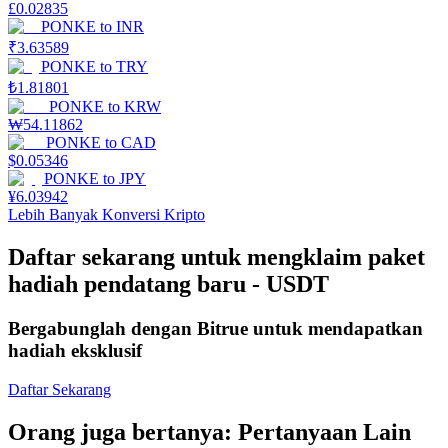
£
0.02835
PONKE
to
INR
Mempertaruhkan
₹
3.63589
PONKE
to
TRY
Pengembalian tinggi & akses instan
₺
1.81801
PONKE
to
KRW
₩
54.11862
PONKE
to
CAD
$
0.05346
PONKE
to
JPY
¥
6.03942
Lebih Banyak Konversi Kripto
Daftar sekarang untuk mengklaim paket
Launchpool
hadiah pendatang baru - USDT
Staking fleksibel untuk mendapatkan token populer
Bergabunglah dengan Bitrue untuk mendapatkan
hadiah eksklusif
Daftar Sekarang
Orang juga bertanya: Pertanyaan Lain