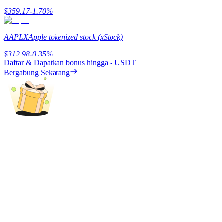
Share 500000 CASHCAT prize pool
$
359.17
-1.70
%
AAPLX
Apple tokenized stock (xStock)
Exclusive for BitMart Users
$
312.98
-0.35
%
Daftar & Dapatkan bonus hingga
- USDT
Register & Trade to Win 500,000 USDT
Bergabung Sekarang
Precious Metals Trading Carnival
Trade Gold & Silver · 33,333 USDT Bonus
USDT New User Exclusive 10% APR
USDT Flexible Staking | Daily Rewards