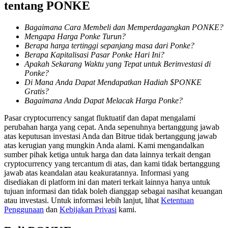
tentang PONKE
Bagaimana Cara Membeli dan Memperdagangkan PONKE?
Penguncian BTR
Mengapa Harga Ponke Turun?
Berapa harga tertinggi sepanjang masa dari Ponke?
Investasi eksklusif untuk pemegang BTR
Berapa Kapitalisasi Pasar Ponke Hari Ini?
Apakah Sekarang Waktu yang Tepat untuk Berinvestasi di
Ponke?
Di Mana Anda Dapat Mendapatkan Hadiah $PONKE
Gratis?
Bagaimana Anda Dapat Melacak Harga Ponke?
Pasar cryptocurrency sangat fluktuatif dan dapat mengalami
perubahan harga yang cepat. Anda sepenuhnya bertanggung jawab
atas keputusan investasi Anda dan Bitrue tidak bertanggung jawab
atas kerugian yang mungkin Anda alami. Kami mengandalkan
Pinjaman
sumber pihak ketiga untuk harga dan data lainnya terkait dengan
cryptocurrency yang tercantum di atas, dan kami tidak bertanggung
Layanan pinjaman yang didukung Crypto
jawab atas keandalan atau keakuratannya. Informasi yang
disediakan di platform ini dan materi terkait lainnya hanya untuk
tujuan informasi dan tidak boleh dianggap sebagai nasihat keuangan
atau investasi. Untuk informasi lebih lanjut, lihat
Ketentuan
Penggunaan
dan
Kebijakan Privasi
kami.