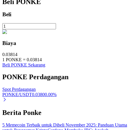
Beli
PONKE
Beli
Investasi Otomatis
Raih keuntungan jangka panjang dan kepentingan fleksibel
Biaya
0.03814
1
PONKE
=
0.03814
Beli PONKE Sekarang
PONKE
Perdagangan
Spot Perdagangan
PONKE/USDT
0.0380
0.00
%
Pelajari Staking
Pelajari tentang mendapatkan penghasilan pasif
Berita Ponke
Bitrue
AI
5 Memecoin Terbaik untuk Dibeli November 2025: Panduan Utama