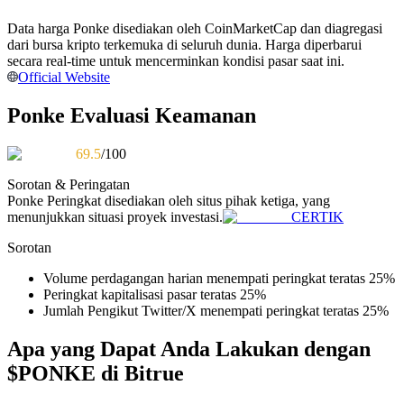
Menjadi Pedagang Salinan
Data harga Ponke disediakan oleh CoinMarketCap dan diagregasi
Nikmati pembagian keuntungan dan komisi copy trading
dari bursa kripto terkemuka di seluruh dunia. Harga diperbarui
secara real-time untuk mencerminkan kondisi pasar saat ini.
Official Website
Ponke Evaluasi Keamanan
69.5
/100
Sorotan & Peringatan
Ponke
Peringkat disediakan oleh situs pihak ketiga, yang
menunjukkan situasi proyek investasi.
CERTIK
Informasi
Sorotan
Analisis data besar termasuk info perdagangan, dll.
Volume perdagangan harian menempati peringkat teratas 25%
Peringkat kapitalisasi pasar teratas 25%
Jumlah Pengikut Twitter/X menempati peringkat teratas 25%
Apa yang Dapat Anda Lakukan dengan
$PONKE di Bitrue