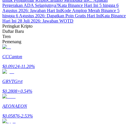
untuk Penggemar Kripto
Cardano Membuka IBC: Apakah
Pergerakan ADA Selanjutnya?
Kata Binance Hari Ini 5 hingga 6
Agustus 2026: Jawaban Hari Ini
Kode Amplop Merah Binance 5
hingga 6 Agustus 2026: Dapatkan Poin Gratis Hari Ini
Kata Binance
Hari Ini 28 Juli 2026: Jawaban WOTD
Peringkat Kripto
Daftar Baru
Mitra Bitrue
Tren
Pemenang
CC
Canton
$
0.09124
-11.20
%
GRVT
Grvt
$
0.2808
+
0.54
%
Afiliasi Bitrue
Hingga 65% Komisi!
AEON
AEON
$
0.05876
-2.53
%