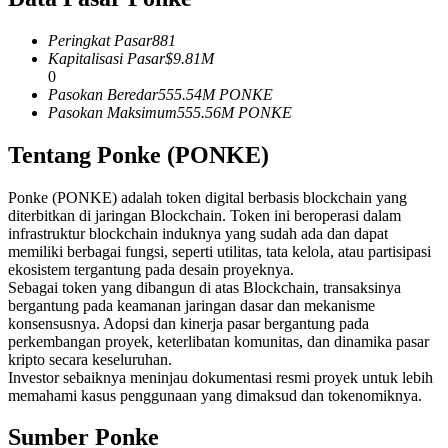
Kontrak berjangka menggunakan USDC sebagai jaminannya
Peringkat Pasar
881
Kapitalisasi Pasar
$
9.81M
0
Pasokan Beredar
555.54M
PONKE
Pasokan Maksimum
555.56M
PONKE
Tentang Ponke (PONKE)
Ponke (PONKE) adalah token digital berbasis blockchain yang
diterbitkan di jaringan Blockchain. Token ini beroperasi dalam
Copy Trading
infrastruktur blockchain induknya yang sudah ada dan dapat
memiliki berbagai fungsi, seperti utilitas, tata kelola, atau partisipasi
Bergabunglah dengan pedagang top
ekosistem tergantung pada desain proyeknya.
Sebagai token yang dibangun di atas Blockchain, transaksinya
bergantung pada keamanan jaringan dasar dan mekanisme
konsensusnya. Adopsi dan kinerja pasar bergantung pada
perkembangan proyek, keterlibatan komunitas, dan dinamika pasar
kripto secara keseluruhan.
Investor sebaiknya meninjau dokumentasi resmi proyek untuk lebih
memahami kasus penggunaan yang dimaksud dan tokenomiknya.
Sumber Ponke