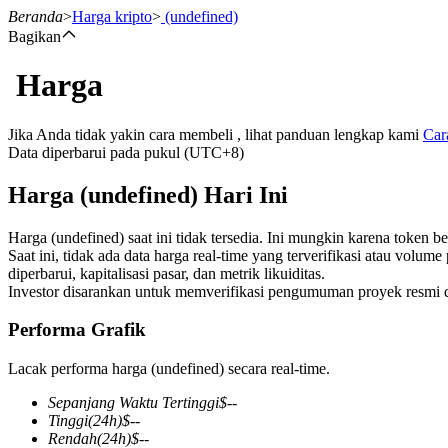
Beranda
>
Harga kripto
>
(undefined)
Bagikan
Harga
Berjangka
Jika Anda tidak yakin cara membeli , lihat panduan lengkap kami
Car
Data diperbarui pada pukul (UTC+8)
Harga (undefined) Hari Ini
Harga (undefined) saat ini tidak tersedia. Ini mungkin karena token 
Saat ini, tidak ada data harga real-time yang terverifikasi atau volu
diperbarui, kapitalisasi pasar, dan metrik likuiditas.
Investor disarankan untuk memverifikasi pengumuman proyek resmi 
USDT Berjangka
Performa Grafik
Kontrak berjangka menggunakan USDT sebagai jaminannya
Lacak performa harga (undefined) secara real-time.
Sepanjang Waktu Tertinggi
$
--
Tinggi
(24h)
$
--
Rendah
(24h)
$
--