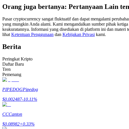
Orang juga bertanya: Pertanyaan Lain te
Kontrak berjangka menggunakan USDC sebagai jaminannya
Pasar cryptocurrency sangat fluktuatif dan dapat mengalami perubah
yang mungkin Anda alami. Kami mengandalkan sumber pihak ketiga unt
keakuratannya. Informasi yang disediakan di platform ini dan materi t
lihat
Ketentuan Penggunaan
dan
Kebijakan Privasi
kami.
Berita
Peringkat Kripto
Daftar Baru
Copy Trading
Tren
Pemenang
Bergabunglah dengan pedagang top
PIPEDOG
Pipedog
$
0.002487
-10.11
%
CC
Canton
$
0.08982
+
0.33
%