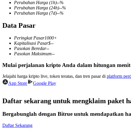
Perubahan Harga
(1h)
--
%
Perubahan Harga
(24h)
--
%
Perubahan Harga
(7d)
--
%
Data Pasar
COIN-M Berjangka
Mata Uang Kripto Berjangka
Peringkat Pasar
1000+
Kapitalisasi Pasar
$
--
Pasokan Beredar
--
Pasokan Maksimum
--
TradFi
Mulai perjalanan kripto Anda dalam hitungan menit
Derivatif saham, forex, logam mulia, dan komoditas
Jelajahi harga kripto live, token teratas, dan tren pasar di
platform per
App Store
Google Play
Daftar sekarang untuk mengklaim paket 
Bergabunglah dengan Bitrue untuk mendapatkan had
Daftar Sekarang
USDC Berjangka