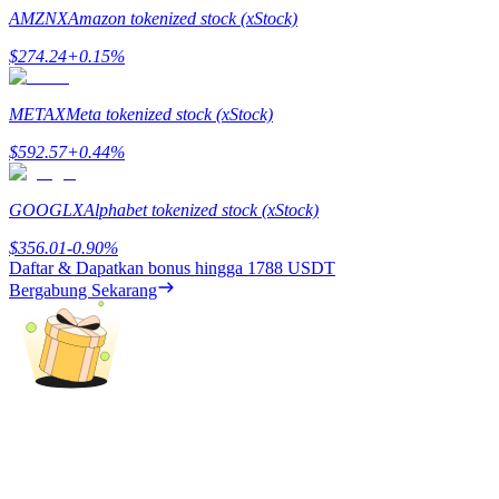
AMZNX
Amazon tokenized stock (xStock)
Memandu
$
274.24
+
0.15
%
Panduan Pemula Berjangka
METAX
Meta tokenized stock (xStock)
$
592.57
+
0.44
%
GOOGLX
Alphabet tokenized stock (xStock)
$
356.01
-0.90
%
Daftar & Dapatkan bonus hingga
1788 USDT
Bergabung Sekarang
Strategi perdagangan
Pelajari cara untuk tetap menghasilkan keuntungan