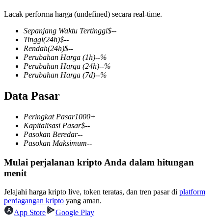
Lacak performa harga (undefined) secara real-time.
Sepanjang Waktu Tertinggi
$
--
Tinggi
(24h)
$
--
COIN-M Berjangka
Rendah
(24h)
$
--
Perubahan Harga
(1h)
--
%
Mata Uang Kripto Berjangka
Perubahan Harga
(24h)
--
%
Perubahan Harga
(7d)
--
%
Data Pasar
TradFi
Derivatif saham, forex, logam mulia, dan komoditas
Peringkat Pasar
1000+
Kapitalisasi Pasar
$
--
Pasokan Beredar
--
Pasokan Maksimum
--
Mulai perjalanan kripto Anda dalam hitungan
menit
Jelajahi harga kripto live, token teratas, dan tren pasar di
platform
perdagangan kripto
yang aman.
App Store
Google Play
USDC Berjangka