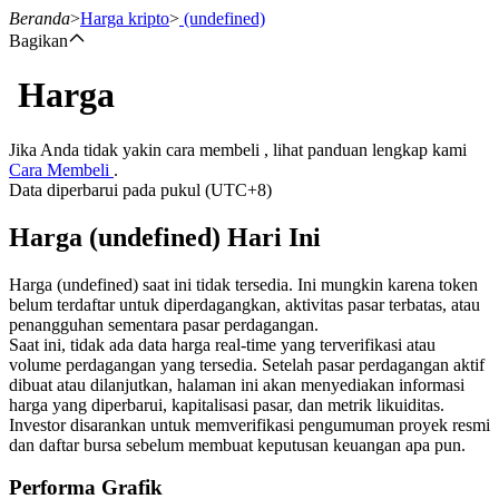
Beranda
>
Harga kripto
>
(undefined)
Bagikan
Harga
Berjangka
Jika Anda tidak yakin cara membeli , lihat panduan lengkap kami
Cara Membeli
.
Data diperbarui pada pukul (UTC+8)
Harga (undefined) Hari Ini
Harga (undefined) saat ini tidak tersedia. Ini mungkin karena token
belum terdaftar untuk diperdagangkan, aktivitas pasar terbatas, atau
penangguhan sementara pasar perdagangan.
USDT Berjangka
Saat ini, tidak ada data harga real-time yang terverifikasi atau
volume perdagangan yang tersedia. Setelah pasar perdagangan aktif
Kontrak berjangka menggunakan USDT sebagai jaminannya
dibuat atau dilanjutkan, halaman ini akan menyediakan informasi
harga yang diperbarui, kapitalisasi pasar, dan metrik likuiditas.
Investor disarankan untuk memverifikasi pengumuman proyek resmi
dan daftar bursa sebelum membuat keputusan keuangan apa pun.
Performa Grafik