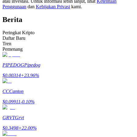
atau investasi. Untuk informasi lebih lanjut, lihat
Ketentuan
Menjadi Pedagang Salinan
Penggunaan
dan
Kebijakan Privasi
kami.
Nikmati pembagian keuntungan dan komisi copy trading
Berita
Peringkat Kripto
Daftar Baru
Tren
Pemenang
PIPEDOG
Pipedog
$
0.00314
+
23.96
%
Informasi
Analisis data besar termasuk info perdagangan, dll.
CC
Canton
$
0.09911
-0.10
%
GRVT
Grvt
$
0.3498
+
22.00
%