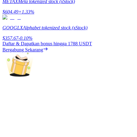
METAX
Meta tokenized stock (xStock)
Menghasilkan
$
604.49
+
1.33
%
GOOGLX
Alphabet tokenized stock (xStock)
$
357.67
-0.10
%
Daftar & Dapatkan bonus hingga
1788 USDT
Bergabung Sekarang
Babi Kekuatan
Dapatkan imbalan kompetitif setiap hari