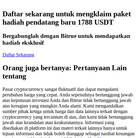
Kontrak berjangka menggunakan USDC sebagai jaminannya
Daftar sekarang untuk mengklaim paket
hadiah pendatang baru 1788 USDT
Bergabunglah dengan Bitrue untuk mendapatkan
hadiah eksklusif
Daftar Sekarang
Orang juga bertanya: Pertanyaan Lain
Copy Trading
tentang
Bergabunglah dengan pedagang top
Pasar cryptocurrency sangat fluktuatif dan dapat mengalami
perubahan harga yang cepat. Anda sepenuhnya bertanggung jawab
atas keputusan investasi Anda dan Bitrue tidak bertanggung jawab
atas kerugian yang mungkin Anda alami. Kami mengandalkan
sumber pihak ketiga untuk harga dan data lainnya terkait dengan
cryptocurrency yang tercantum di atas, dan kami tidak bertanggung
jawab atas keandalan atau keakuratannya. Informasi yang
disediakan di platform ini dan materi terkait lainnya hanya untuk
tujuan informasi dan tidak boleh dianggap sebagai nasihat keuangan