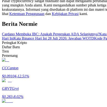
Pasar cryptocurrency sangat fluktuatif dan dapat mengalami perubah
Menjadi Pedagang Salinan
yang mungkin Anda alami. Kami mengandalkan sumber pihak ketiga unt
keakuratannya. Informasi yang disediakan di platform ini dan materi t
Nikmati pembagian keuntungan dan komisi copy trading
lihat
Ketentuan Penggunaan
dan
Kebijakan Privasi
kami.
Berita Normie
Cardano Membuka IBC: Apakah Pergerakan ADA Selanjutnya?
Kata
Hari Ini
Kata Binance Hari Ini 28 Juli 2026: Jawaban WOTD
Kode Pa
Peringkat Kripto
Daftar Baru
Tren
Pemenang
Informasi
CC
Canton
Analisis data besar termasuk info perdagangan, dll.
$
0.09104
-12.51
%
GRVT
Grvt
$
0.283
-8.02
%