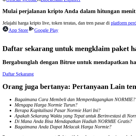
Kontrak berjangka menggunakan USDC sebagai jaminannya
Mulai perjalanan kripto Anda dalam hitungan menit
Jelajahi harga kripto live, token teratas, dan tren pasar di
platform per
App Store
Google Play
Daftar sekarang untuk mengklaim paket 
Bergabunglah dengan Bitrue untuk mendapatkan had
Copy Trading
Daftar Sekarang
Bergabunglah dengan pedagang top
Orang juga bertanya: Pertanyaan Lain 
Bagaimana Cara Membeli dan Memperdagangkan NORMIE?
Mengapa Harga Normie Turun?
Berapa Kapitalisasi Pasar Normie Hari Ini?
Apakah Sekarang Waktu yang Tepat untuk Berinvestasi di Nor
Di Mana Anda Bisa Mendapatkan Hadiah NORMIE Gratis?
Bagaimana Anda Dapat Melacak Harga Normie?