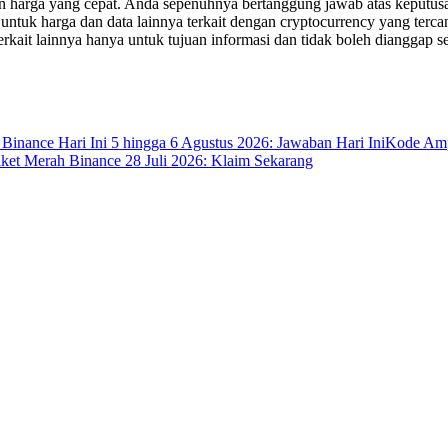
an harga yang cepat. Anda sepenuhnya bertanggung jawab atas keputusa
uk harga dan data lainnya terkait dengan cryptocurrency yang tercant
erkait lainnya hanya untuk tujuan informasi dan tidak boleh dianggap se
 Binance Hari Ini 5 hingga 6 Agustus 2026: Jawaban Hari Ini
Kode Ampl
ket Merah Binance 28 Juli 2026: Klaim Sekarang