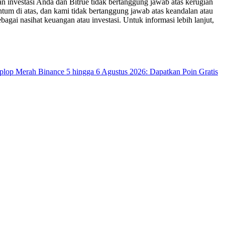
n investasi Anda dan Bitrue tidak bertanggung jawab atas kerugian
um di atas, dan kami tidak bertanggung jawab atas keandalan atau
bagai nasihat keuangan atau investasi. Untuk informasi lebih lanjut,
op Merah Binance 5 hingga 6 Agustus 2026: Dapatkan Poin Gratis