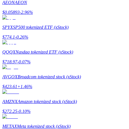
AEON
AEON
$
0.05893
-2.96
%
Memandu
Panduan Pemula Berjangka
SPYX
SP500 tokenized ETF (xStock)
$
774.1
-0.26
%
QQQX
Nasdaq tokenized ETF (xStock)
$
718.97
-0.07
%
AVGOX
Broadcom tokenized stock (xStock)
Strategi perdagangan
$
423.61
+
1.46
%
Pelajari cara untuk tetap menghasilkan keuntungan
AMZNX
Amazon tokenized stock (xStock)
$
272.25
-0.10
%
METAX
Meta tokenized stock (xStock)