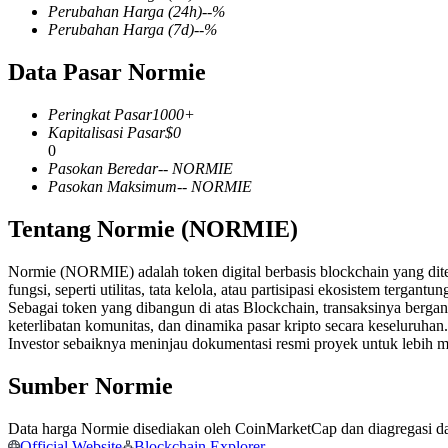
Perubahan Harga
(24h)
--
%
Perubahan Harga
(7d)
--
%
Data Pasar Normie
COIN-M Berjangka
Peringkat Pasar
1000+
Mata Uang Kripto Berjangka
Kapitalisasi Pasar
$
0
0
Pasokan Beredar
--
NORMIE
Pasokan Maksimum
--
NORMIE
TradFi
Tentang Normie (NORMIE)
Derivatif saham, forex, logam mulia, dan komoditas
Normie (NORMIE) adalah token digital berbasis blockchain yang diter
fungsi, seperti utilitas, tata kelola, atau partisipasi ekosistem tergant
Sebagai token yang dibangun di atas Blockchain, transaksinya berg
keterlibatan komunitas, dan dinamika pasar kripto secara keseluruhan.
Investor sebaiknya meninjau dokumentasi resmi proyek untuk lebi
Sumber Normie
Data harga Normie disediakan oleh CoinMarketCap dan diagregasi dari
USDC Berjangka
Official Website
Blockchain Explorer