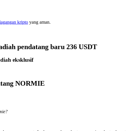
dagangan kripto
yang aman.
hadiah pendatang baru 236 USDT
iah eksklusif
tentang NORMIE
mie?