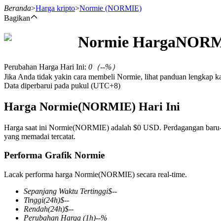
Beranda
>
Harga kripto
>
Normie
(NORMIE)
Bagikan
Normie
Harga
NORM
Berjangka
Perubahan Harga Hari Ini
:
0
（
--
%）
Jika Anda tidak yakin cara membeli Normie, lihat panduan lengkap 
Data diperbarui pada pukul (UTC+8)
Harga Normie(NORMIE) Hari Ini
Harga saat ini Normie(NORMIE) adalah $0 USD. Perdagangan baru-ba
yang memadai tercatat.
USDT Berjangka
Performa Grafik Normie
Kontrak berjangka menggunakan USDT sebagai jaminannya
Lacak performa harga Normie(NORMIE) secara real-time.
Sepanjang Waktu Tertinggi
$
--
Tinggi
(24h)
$
--
Rendah
(24h)
$
--
Perubahan Harga
(1h)
--
%