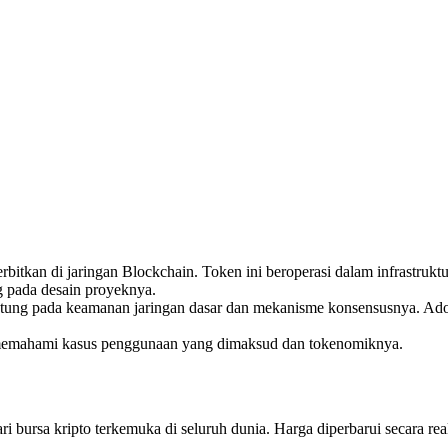
bitkan di jaringan Blockchain. Token ini beroperasi dalam infrastruk
ung pada desain proyeknya.
antung pada keamanan jaringan dasar dan mekanisme konsensusnya. Ado
h memahami kasus penggunaan yang dimaksud dan tokenomiknya.
 bursa kripto terkemuka di seluruh dunia. Harga diperbarui secara real