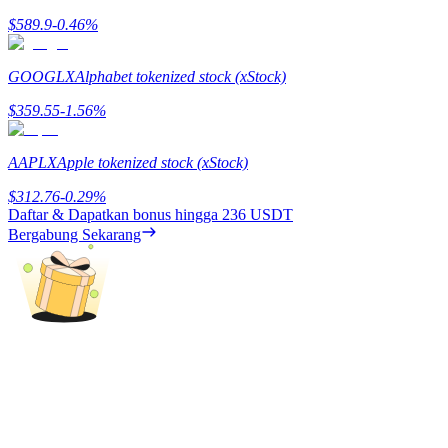
$
589.9
-0.46
%
Menghasilkan
GOOGLX
Alphabet tokenized stock (xStock)
$
359.55
-1.56
%
AAPLX
Apple tokenized stock (xStock)
$
312.76
-0.29
%
Daftar & Dapatkan bonus hingga
236 USDT
Bergabung Sekarang
Babi Kekuatan
Dapatkan imbalan kompetitif setiap hari