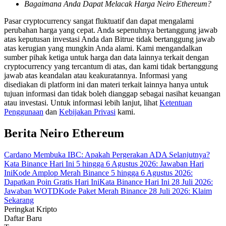
Bagaimana Anda Dapat Melacak Harga Neiro Ethereum?
Pasar cryptocurrency sangat fluktuatif dan dapat mengalami
Memandu
perubahan harga yang cepat. Anda sepenuhnya bertanggung jawab
Panduan Pemula Berjangka
atas keputusan investasi Anda dan Bitrue tidak bertanggung jawab
atas kerugian yang mungkin Anda alami. Kami mengandalkan
sumber pihak ketiga untuk harga dan data lainnya terkait dengan
cryptocurrency yang tercantum di atas, dan kami tidak bertanggung
jawab atas keandalan atau keakuratannya. Informasi yang
disediakan di platform ini dan materi terkait lainnya hanya untuk
tujuan informasi dan tidak boleh dianggap sebagai nasihat keuangan
atau investasi. Untuk informasi lebih lanjut, lihat
Ketentuan
Penggunaan
dan
Kebijakan Privasi
kami.
Berita Neiro Ethereum
Strategi perdagangan
Cardano Membuka IBC: Apakah Pergerakan ADA Selanjutnya?
Pelajari cara untuk tetap menghasilkan keuntungan
Kata Binance Hari Ini 5 hingga 6 Agustus 2026: Jawaban Hari
Ini
Kode Amplop Merah Binance 5 hingga 6 Agustus 2026:
Dapatkan Poin Gratis Hari Ini
Kata Binance Hari Ini 28 Juli 2026:
Jawaban WOTD
Kode Paket Merah Binance 28 Juli 2026: Klaim
Sekarang
Peringkat Kripto
Daftar Baru