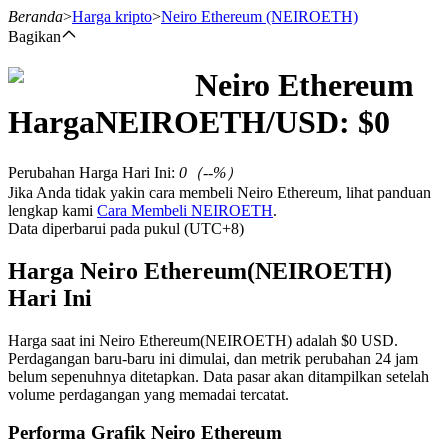
Beranda
>
Harga kripto
>
Neiro Ethereum
(NEIROETH)
Bagikan
Neiro Ethereum
Berjangka
Harga
NEIROETH
/USD: $
0
Perubahan Harga Hari Ini
:
0
（
--
%）
Jika Anda tidak yakin cara membeli Neiro Ethereum, lihat panduan
lengkap kami
Cara Membeli NEIROETH
.
Data diperbarui pada pukul (UTC+8)
Harga Neiro Ethereum(NEIROETH)
Hari Ini
USDT Berjangka
Kontrak berjangka menggunakan USDT sebagai jaminannya
Harga saat ini Neiro Ethereum(NEIROETH) adalah $0 USD.
Perdagangan baru-baru ini dimulai, dan metrik perubahan 24 jam
belum sepenuhnya ditetapkan. Data pasar akan ditampilkan setelah
volume perdagangan yang memadai tercatat.
Performa Grafik Neiro Ethereum