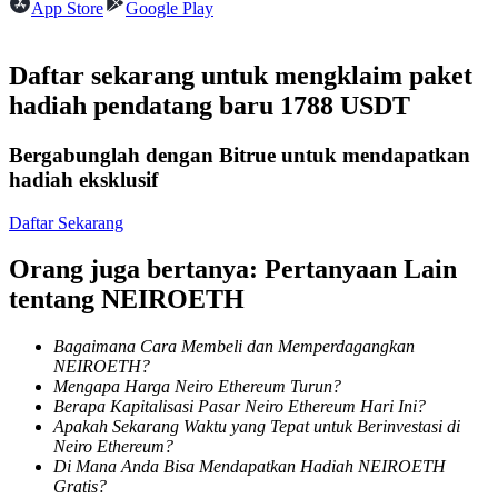
App Store
Google Play
Menjadi Pedagang Salinan
Nikmati pembagian keuntungan dan komisi copy trading
Daftar sekarang untuk mengklaim paket
hadiah pendatang baru 1788 USDT
Bergabunglah dengan Bitrue untuk mendapatkan
hadiah eksklusif
Daftar Sekarang
Orang juga bertanya: Pertanyaan Lain
Informasi
tentang NEIROETH
Analisis data besar termasuk info perdagangan, dll.
Bagaimana Cara Membeli dan Memperdagangkan
NEIROETH?
Mengapa Harga Neiro Ethereum Turun?
Berapa Kapitalisasi Pasar Neiro Ethereum Hari Ini?
Apakah Sekarang Waktu yang Tepat untuk Berinvestasi di
Neiro Ethereum?
Di Mana Anda Bisa Mendapatkan Hadiah NEIROETH
Gratis?