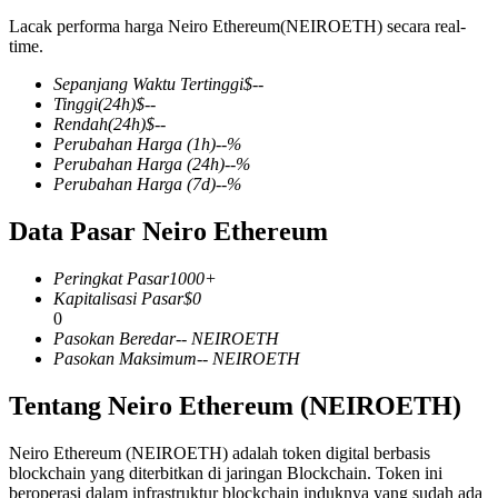
Lacak performa harga Neiro Ethereum(NEIROETH) secara real-
time.
Sepanjang Waktu Tertinggi
$
--
COIN-M Berjangka
Tinggi
(24h)
$
--
Rendah
(24h)
$
--
Mata Uang Kripto Berjangka
Perubahan Harga
(1h)
--
%
Perubahan Harga
(24h)
--
%
Perubahan Harga
(7d)
--
%
TradFi
Data Pasar Neiro Ethereum
Derivatif saham, forex, logam mulia, dan komoditas
Peringkat Pasar
1000+
Kapitalisasi Pasar
$
0
0
Pasokan Beredar
--
NEIROETH
Pasokan Maksimum
--
NEIROETH
Tentang Neiro Ethereum (NEIROETH)
Neiro Ethereum (NEIROETH) adalah token digital berbasis
blockchain yang diterbitkan di jaringan Blockchain. Token ini
USDC Berjangka
beroperasi dalam infrastruktur blockchain induknya yang sudah ada