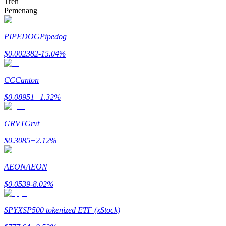
Tren
Pemenang
Menghasilkan
PIPEDOG
Pipedog
$
0.002382
-15.04
%
CC
Canton
$
0.08951
+
1.32
%
GRVT
Grvt
Babi Kekuatan
$
0.3085
+
2.12
%
Dapatkan imbalan kompetitif setiap hari
AEON
AEON
$
0.0539
-8.02
%
SPYX
SP500 tokenized ETF (xStock)