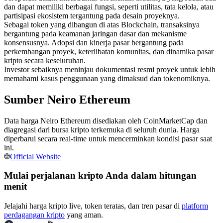
dan dapat memiliki berbagai fungsi, seperti utilitas, tata kelola, atau
Kontrak berjangka menggunakan USDC sebagai jaminannya
partisipasi ekosistem tergantung pada desain proyeknya.
Sebagai token yang dibangun di atas Blockchain, transaksinya
bergantung pada keamanan jaringan dasar dan mekanisme
konsensusnya. Adopsi dan kinerja pasar bergantung pada
perkembangan proyek, keterlibatan komunitas, dan dinamika pasar
kripto secara keseluruhan.
Investor sebaiknya meninjau dokumentasi resmi proyek untuk lebih
memahami kasus penggunaan yang dimaksud dan tokenomiknya.
Sumber Neiro Ethereum
Copy Trading
Data harga Neiro Ethereum disediakan oleh CoinMarketCap dan
Bergabunglah dengan pedagang top
diagregasi dari bursa kripto terkemuka di seluruh dunia. Harga
diperbarui secara real-time untuk mencerminkan kondisi pasar saat
ini.
Official Website
Mulai perjalanan kripto Anda dalam hitungan
menit
Jelajahi harga kripto live, token teratas, dan tren pasar di
platform
perdagangan kripto
yang aman.