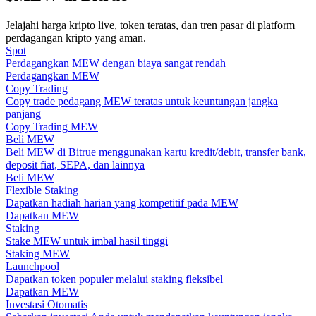
Jelajahi harga kripto live, token teratas, dan tren pasar di platform
Memandu
perdagangan kripto yang aman.
Spot
Panduan Pemula Berjangka
Perdagangkan MEW dengan biaya sangat rendah
Perdagangkan MEW
Copy Trading
Copy trade pedagang MEW teratas untuk keuntungan jangka
panjang
Copy Trading MEW
Beli MEW
Beli MEW di Bitrue menggunakan kartu kredit/debit, transfer bank,
deposit fiat, SEPA, dan lainnya
Beli MEW
Flexible Staking
Strategi perdagangan
Dapatkan hadiah harian yang kompetitif pada MEW
Dapatkan MEW
Pelajari cara untuk tetap menghasilkan keuntungan
Staking
Stake MEW untuk imbal hasil tinggi
Staking MEW
Launchpool
Dapatkan token populer melalui staking fleksibel
Dapatkan MEW
Investasi Otomatis