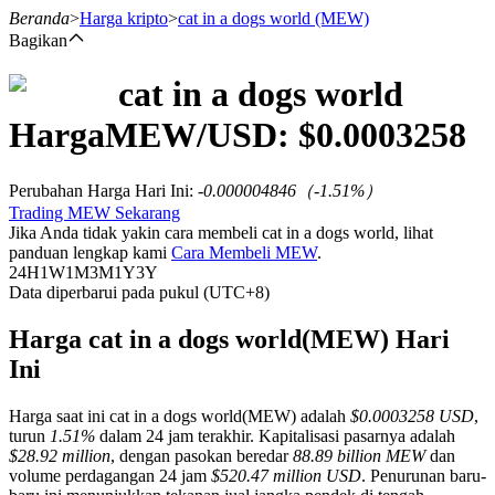
Beranda
>
Harga kripto
>
cat in a dogs world
(MEW)
Bagikan
cat in a dogs world
Berjangka
Harga
MEW
/USD: $
0.0003258
Perubahan Harga Hari Ini
:
-0.000004846
（
-1.51
%）
Trading MEW Sekarang
Jika Anda tidak yakin cara membeli cat in a dogs world, lihat
panduan lengkap kami
Cara Membeli MEW
.
24H
1W
1M
3M
1Y
3Y
Data diperbarui pada pukul (UTC+8)
USDT Berjangka
Harga cat in a dogs world(MEW) Hari
Ini
Kontrak berjangka menggunakan USDT sebagai jaminannya
Harga saat ini cat in a dogs world(MEW) adalah
$0.0003258 USD
,
turun
1.51%
dalam 24 jam terakhir. Kapitalisasi pasarnya adalah
$28.92 million
, dengan pasokan beredar
88.89 billion MEW
dan
volume perdagangan 24 jam
$520.47 million USD
. Penurunan baru-