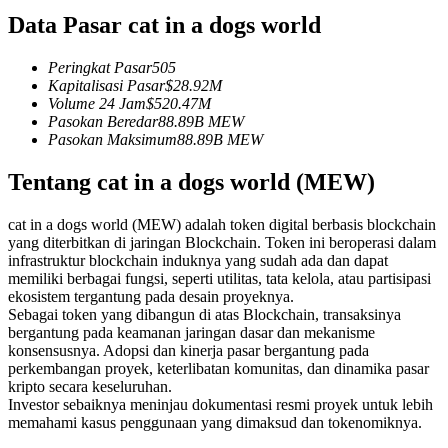
Data Pasar cat in a dogs world
Kontrak berjangka menggunakan USDC sebagai jaminannya
Peringkat Pasar
505
Kapitalisasi Pasar
$
28.92M
Volume 24 Jam
$
520.47M
Pasokan Beredar
88.89B
MEW
Pasokan Maksimum
88.89B
MEW
Tentang cat in a dogs world (MEW)
cat in a dogs world (MEW) adalah token digital berbasis blockchain
Copy Trading
yang diterbitkan di jaringan Blockchain. Token ini beroperasi dalam
Bergabunglah dengan pedagang top
infrastruktur blockchain induknya yang sudah ada dan dapat
memiliki berbagai fungsi, seperti utilitas, tata kelola, atau partisipasi
ekosistem tergantung pada desain proyeknya.
Sebagai token yang dibangun di atas Blockchain, transaksinya
bergantung pada keamanan jaringan dasar dan mekanisme
konsensusnya. Adopsi dan kinerja pasar bergantung pada
perkembangan proyek, keterlibatan komunitas, dan dinamika pasar
kripto secara keseluruhan.
Investor sebaiknya meninjau dokumentasi resmi proyek untuk lebih
memahami kasus penggunaan yang dimaksud dan tokenomiknya.