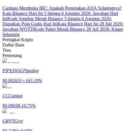
Cardano Membuka IBC: Apakah Pergerakan ADA Selanjutnya?
Kata Binance Hari Ini 5 hingga 6 Agustus 2026: Jawaban Hari
Ini
Kode Amplop Merah Binance 5 hingga 6 Agustus 2026:
Dapatkan Poin Gratis Hari Ini
Kata Binance Hari Ini 28 Juli 2026:
Jawaban WOTD
Kode Paket Merah Binance 28 Juli 2026: Klaim
Sekarang
Mitra Bitrue
Peringkat Kripto
Daftar Baru
Tren
Pemenang
PIPEDOG
Pipedog
$
0.002631
+
163.10
%
Afiliasi Bitrue
CC
Canton
Hingga 65% Komisi!
$
0.09038
-10.75
%
GRVT
Grvt
$
0.3186
+
9.65
%