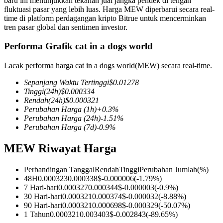
baru ini menunjukkan tekanan jual jangka pendek di tengah
fluktuasi pasar yang lebih luas. Harga MEW diperbarui secara real-
time di platform perdagangan kripto Bitrue untuk mencerminkan
tren pasar global dan sentimen investor.
Performa Grafik cat in a dogs world
COIN-M Berjangka
Mata Uang Kripto Berjangka
Lacak performa harga cat in a dogs world(MEW) secara real-time.
Sepanjang Waktu Tertinggi
$
0.01278
Tinggi
(24h)
$
0.000334
TradFi
Rendah
(24h)
$
0.000321
Perubahan Harga
(1h)
+
0.3
%
Derivatif saham, forex, logam mulia, dan komoditas
Perubahan Harga
(24h)
-1.51
%
Perubahan Harga
(7d)
-0.9
%
MEW Riwayat Harga
Perbandingan Tanggal
Rendah
Tinggi
Perubahan Jumlah
(%)
48H
0.000323
0.000338
$
-0.000006
(
-1.79
%)
7 Hari-hari
0.000327
0.000344
$
-0.000003
(
-0.9
%)
30 Hari-hari
0.000321
0.000374
$
-0.000032
(
-8.88
%)
90 Hari-hari
0.000321
0.000698
$
-0.000329
(
-50.07
%)
1 Tahun
0.000321
0.003403
$
-0.002843
(
-89.65
%)
USDC Berjangka