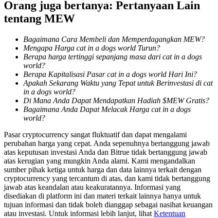
Orang juga bertanya: Pertanyaan Lain
tentang MEW
Penguncian BTR
Bagaimana Cara Membeli dan Memperdagangkan MEW?
Investasi eksklusif untuk pemegang BTR
Mengapa Harga cat in a dogs world Turun?
Berapa harga tertinggi sepanjang masa dari cat in a dogs
world?
Berapa Kapitalisasi Pasar cat in a dogs world Hari Ini?
Apakah Sekarang Waktu yang Tepat untuk Berinvestasi di cat
in a dogs world?
Di Mana Anda Dapat Mendapatkan Hadiah $MEW Gratis?
Bagaimana Anda Dapat Melacak Harga cat in a dogs
world?
Pasar cryptocurrency sangat fluktuatif dan dapat mengalami
perubahan harga yang cepat. Anda sepenuhnya bertanggung jawab
Pinjaman
atas keputusan investasi Anda dan Bitrue tidak bertanggung jawab
atas kerugian yang mungkin Anda alami. Kami mengandalkan
Layanan pinjaman yang didukung Crypto
sumber pihak ketiga untuk harga dan data lainnya terkait dengan
cryptocurrency yang tercantum di atas, dan kami tidak bertanggung
jawab atas keandalan atau keakuratannya. Informasi yang
disediakan di platform ini dan materi terkait lainnya hanya untuk
tujuan informasi dan tidak boleh dianggap sebagai nasihat keuangan
atau investasi. Untuk informasi lebih lanjut, lihat
Ketentuan