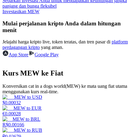
Sebarkan investasi Anda untuk mendapatkan keuntungan jangka
panjang dan bunga fleksibel
Menghasilkan
Investasikan MEW
Mulai perjalanan kripto Anda dalam hitungan
menit
Jelajahi harga kripto live, token teratas, dan tren pasar di
platform
perdagangan kripto
yang aman.
App Store
Google Play
Kurs MEW ke Fiat
Babi Kekuatan
Dapatkan imbalan kompetitif setiap hari
Konversikan cat in a dogs world(MEW) ke mata uang fiat utama
menggunakan kurs real-time.
MEW
to
USD
$
0.00032
MEW
to
EUR
€
0.00028
MEW
to
BRL
R$
0.00166
MEW
to
RUB
₽
0.02679