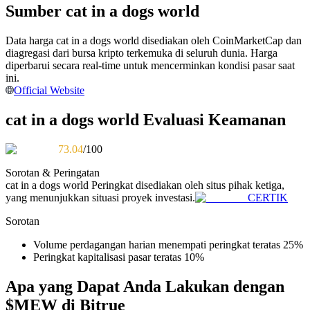
Sumber cat in a dogs world
Menjadi Pedagang Salinan
Nikmati pembagian keuntungan dan komisi copy trading
Data harga cat in a dogs world disediakan oleh CoinMarketCap dan
diagregasi dari bursa kripto terkemuka di seluruh dunia. Harga
diperbarui secara real-time untuk mencerminkan kondisi pasar saat
ini.
Official Website
cat in a dogs world Evaluasi Keamanan
73.04
/100
Sorotan & Peringatan
Informasi
cat in a dogs world
Peringkat disediakan oleh situs pihak ketiga,
yang menunjukkan situasi proyek investasi.
CERTIK
Analisis data besar termasuk info perdagangan, dll.
Sorotan
Volume perdagangan harian menempati peringkat teratas 25%
Peringkat kapitalisasi pasar teratas 10%
Apa yang Dapat Anda Lakukan dengan
$MEW di Bitrue