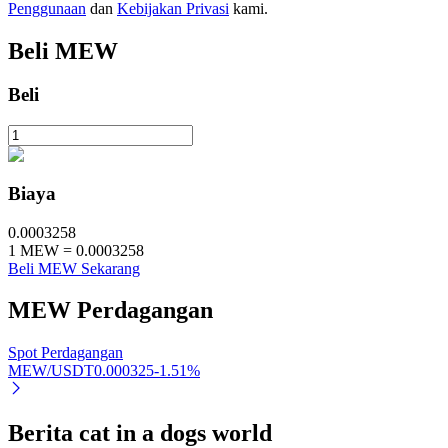
Penggunaan
dan
Kebijakan Privasi
kami.
Beli
MEW
Investasi Otomatis
Beli
Raih keuntungan jangka panjang dan kepentingan fleksibel
Biaya
0.0003258
1
MEW
=
0.0003258
Beli MEW Sekarang
MEW
Perdagangan
Pelajari Staking
Spot Perdagangan
Pelajari tentang mendapatkan penghasilan pasif
MEW/USDT
0.000325
-1.51
%
Bitrue
AI
Berita cat in a dogs world