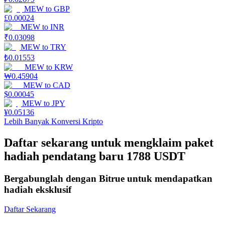
MEW
to
GBP
Mempertaruhkan
£
0.00024
MEW
to
INR
Pengembalian tinggi & akses instan
₹
0.03098
MEW
to
TRY
₺
0.01553
MEW
to
KRW
₩
0.45904
MEW
to
CAD
$
0.00045
MEW
to
JPY
¥
0.05136
Lebih Banyak Konversi Kripto
Launchpool
Daftar sekarang untuk mengklaim paket
hadiah pendatang baru 1788 USDT
Staking fleksibel untuk mendapatkan token populer
Bergabunglah dengan Bitrue untuk mendapatkan
hadiah eksklusif
Daftar Sekarang