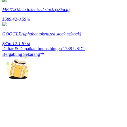
Deposit & Trade BTC to Share 25000 USDT prize pool!
METAX
Meta tokenized stock (xStock)
$
589.42
-0.59
%
Deposit CASHCAT & Win
GOOGLX
Alphabet tokenized stock (xStock)
Share 500000 CASHCAT prize pool
$
356.12
-1.87
%
Daftar & Dapatkan bonus hingga
1788 USDT
Bergabung Sekarang
Exclusive for BitMart Users
Register & Trade to Win 500,000 USDT
Precious Metals Trading Carnival
Trade Gold & Silver · 33,333 USDT Bonus