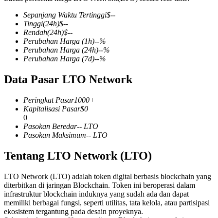
Sepanjang Waktu Tertinggi
$
--
Tinggi
(24h)
$
--
Rendah
(24h)
$
--
Perubahan Harga
(1h)
--
%
COIN-M Berjangka
Perubahan Harga
(24h)
--
%
Perubahan Harga
(7d)
--
%
Mata Uang Kripto Berjangka
Data Pasar LTO Network
TradFi
Peringkat Pasar
1000+
Kapitalisasi Pasar
$
0
Derivatif saham, forex, logam mulia, dan komoditas
0
Pasokan Beredar
--
LTO
Pasokan Maksimum
--
LTO
Tentang LTO Network (LTO)
LTO Network (LTO) adalah token digital berbasis blockchain yang
diterbitkan di jaringan Blockchain. Token ini beroperasi dalam
infrastruktur blockchain induknya yang sudah ada dan dapat
memiliki berbagai fungsi, seperti utilitas, tata kelola, atau partisipasi
ekosistem tergantung pada desain proyeknya.
USDC Berjangka