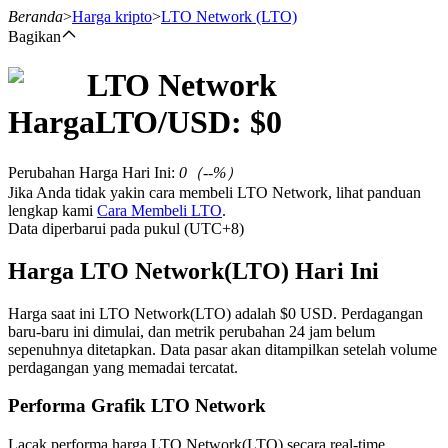
Beranda
>
Harga kripto
>
LTO Network
(LTO)
Bagikan
LTO Network
Berjangka
Harga
LTO
/USD: $
0
Perubahan Harga Hari Ini
:
0
（
--
%）
Jika Anda tidak yakin cara membeli LTO Network, lihat panduan
lengkap kami
Cara Membeli LTO
.
Data diperbarui pada pukul (UTC+8)
Harga LTO Network(LTO) Hari Ini
USDT Berjangka
Harga saat ini LTO Network(LTO) adalah $0 USD. Perdagangan
baru-baru ini dimulai, dan metrik perubahan 24 jam belum
Kontrak berjangka menggunakan USDT sebagai jaminannya
sepenuhnya ditetapkan. Data pasar akan ditampilkan setelah volume
perdagangan yang memadai tercatat.
Performa Grafik LTO Network
Lacak performa harga LTO Network(LTO) secara real-time.