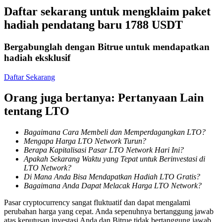
Menjadi Pedagang Salinan
Daftar sekarang untuk mengklaim paket
hadiah pendatang baru 1788 USDT
Nikmati pembagian keuntungan dan komisi copy trading
Bergabunglah dengan Bitrue untuk mendapatkan
hadiah eksklusif
Daftar Sekarang
Orang juga bertanya: Pertanyaan Lain
tentang LTO
Informasi
Bagaimana Cara Membeli dan Memperdagangkan LTO?
Mengapa Harga LTO Network Turun?
Analisis data besar termasuk info perdagangan, dll.
Berapa Kapitalisasi Pasar LTO Network Hari Ini?
Apakah Sekarang Waktu yang Tepat untuk Berinvestasi di
LTO Network?
Di Mana Anda Bisa Mendapatkan Hadiah LTO Gratis?
Bagaimana Anda Dapat Melacak Harga LTO Network?
Pasar cryptocurrency sangat fluktuatif dan dapat mengalami
perubahan harga yang cepat. Anda sepenuhnya bertanggung jawab
atas keputusan investasi Anda dan Bitrue tidak bertanggung jawab