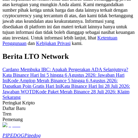
atas kerugian yang mungkin Anda alami. Kami mengandalkan
sumber pihak ketiga untuk harga dan data lainnya terkait dengan
Memandu
cryptocurrency yang tercantum di atas, dan kami tidak bertanggung
jawab atas keandalan atau keakuratannya. Informasi yang
Panduan Pemula Berjangka
disediakan di platform ini dan materi terkait lainnya hanya untuk
tujuan informasi dan tidak boleh dianggap sebagai nasihat keuangan
atau investasi. Untuk informasi lebih lanjut, lihat
Ketentuan
Penggunaan
dan
Kebijakan Privasi
kami.
Berita LTO Network
Cardano Membuka IBC: Apakah Pergerakan ADA Selanjutnya?
Kata Binance Hari Ini 5 hingga 6 Agustus 2026: Jawaban Hari
Ini
Kode Amplop Merah Binance 5 hingga 6 Agustus 2026:
Dapatkan Poin Gratis Hari Ini
Kata Binance Hari Ini 28 Juli 2026:
Strategi perdagangan
Jawaban WOTD
Kode Paket Merah Binance 28 Juli 2026: Klaim
Pelajari cara untuk tetap menghasilkan keuntungan
Sekarang
Peringkat Kripto
Daftar Baru
Tren
Pemenang
PIPEDOG
Pipedog