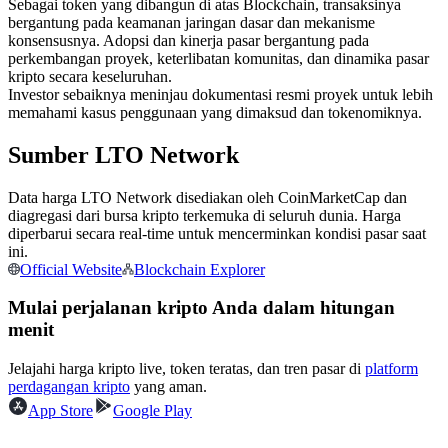
Sebagai token yang dibangun di atas Blockchain, transaksinya
Kontrak berjangka menggunakan USDC sebagai jaminannya
bergantung pada keamanan jaringan dasar dan mekanisme
konsensusnya. Adopsi dan kinerja pasar bergantung pada
perkembangan proyek, keterlibatan komunitas, dan dinamika pasar
kripto secara keseluruhan.
Investor sebaiknya meninjau dokumentasi resmi proyek untuk lebih
memahami kasus penggunaan yang dimaksud dan tokenomiknya.
Sumber LTO Network
Data harga LTO Network disediakan oleh CoinMarketCap dan
diagregasi dari bursa kripto terkemuka di seluruh dunia. Harga
Copy Trading
diperbarui secara real-time untuk mencerminkan kondisi pasar saat
ini.
Bergabunglah dengan pedagang top
Official Website
Blockchain Explorer
Mulai perjalanan kripto Anda dalam hitungan
menit
Jelajahi harga kripto live, token teratas, dan tren pasar di
platform
perdagangan kripto
yang aman.
App Store
Google Play