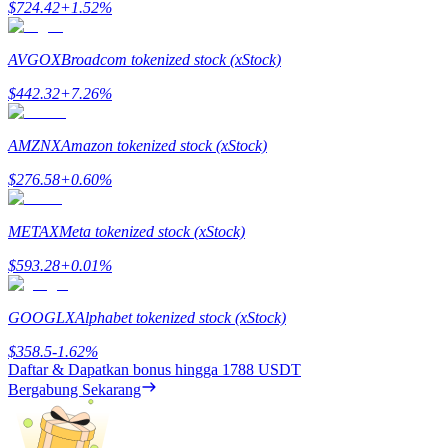
$
724.42
+
1.52
%
Mempertaruhkan
AVGOX
Broadcom tokenized stock (xStock)
Pengembalian tinggi & akses instan
$
442.32
+
7.26
%
AMZNX
Amazon tokenized stock (xStock)
$
276.58
+
0.60
%
METAX
Meta tokenized stock (xStock)
$
593.28
+
0.01
%
Launchpool
Staking fleksibel untuk mendapatkan token populer
GOOGLX
Alphabet tokenized stock (xStock)
$
358.5
-1.62
%
Daftar & Dapatkan bonus hingga
1788 USDT
Bergabung Sekarang