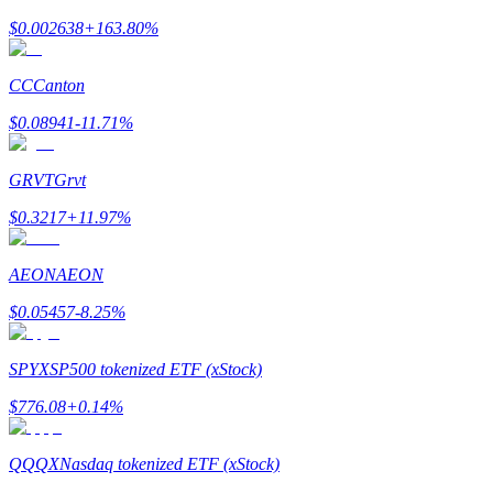
$
0.002638
+
163.80
%
Menghasilkan
CC
Canton
$
0.08941
-11.71
%
GRVT
Grvt
$
0.3217
+
11.97
%
Babi Kekuatan
AEON
AEON
Dapatkan imbalan kompetitif setiap hari
$
0.05457
-8.25
%
SPYX
SP500 tokenized ETF (xStock)
$
776.08
+
0.14
%
QQQX
Nasdaq tokenized ETF (xStock)