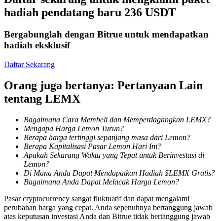
hadiah pendatang baru 236 USDT
Mempertaruhkan
Bergabunglah dengan Bitrue untuk mendapatkan
Pengembalian tinggi & akses instan
hadiah eksklusif
Daftar Sekarang
Orang juga bertanya: Pertanyaan Lain
tentang LEMX
Bagaimana Cara Membeli dan Memperdagangkan LEMX?
Mengapa Harga Lemon Turun?
Launchpool
Berapa harga tertinggi sepanjang masa dari Lemon?
Berapa Kapitalisasi Pasar Lemon Hari Ini?
Staking fleksibel untuk mendapatkan token populer
Apakah Sekarang Waktu yang Tepat untuk Berinvestasi di
Lemon?
Di Mana Anda Dapat Mendapatkan Hadiah $LEMX Gratis?
Bagaimana Anda Dapat Melacak Harga Lemon?
Pasar cryptocurrency sangat fluktuatif dan dapat mengalami
perubahan harga yang cepat. Anda sepenuhnya bertanggung jawab
atas keputusan investasi Anda dan Bitrue tidak bertanggung jawab