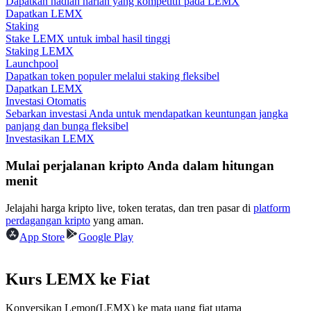
Dapatkan hadiah harian yang kompetitif pada LEMX
Dapatkan LEMX
Staking
Memandu
Stake LEMX untuk imbal hasil tinggi
Staking LEMX
Panduan Pemula Berjangka
Launchpool
Dapatkan token populer melalui staking fleksibel
Dapatkan LEMX
Investasi Otomatis
Sebarkan investasi Anda untuk mendapatkan keuntungan jangka
panjang dan bunga fleksibel
Investasikan LEMX
Mulai perjalanan kripto Anda dalam hitungan
menit
Strategi perdagangan
Jelajahi harga kripto live, token teratas, dan tren pasar di
platform
Pelajari cara untuk tetap menghasilkan keuntungan
perdagangan kripto
yang aman.
App Store
Google Play
Kurs LEMX ke Fiat
Konversikan Lemon(LEMX) ke mata uang fiat utama