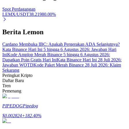
Spot Perdagangan
LEMX/USDT
38.2198
0.00
%
Investasi Otomatis
Berita Lemon
Raih keuntungan jangka panjang dan kepentingan fleksibel
Cardano Membuka IBC: Apakah Pergerakan ADA Selanjutnya?
Kata Binance Hari Ini 5 hingga 6 Agustus 2026: Jawaban Hari
Ini
Kode Amplop Merah Binance 5 hingga 6 Agustus 2026:
Dapatkan Poin Gratis Hari Ini
Kata Binance Hari Ini 28 Juli 2026:
Jawaban WOTD
Kode Paket Merah Binance 28 Juli 2026: Klaim
Sekarang
Peringkat Kripto
Daftar Baru
Tren
Pemenang
Pelajari Staking
Pelajari tentang mendapatkan penghasilan pasif
PIPEDOG
Pipedog
Bitrue
AI
$
0.002824
+
182.40
%