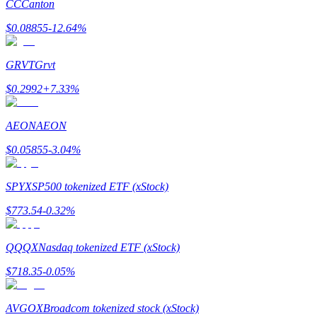
CC
Canton
$
0.08855
-12.64
%
GRVT
Grvt
Mitra Bitrue
$
0.2992
+
7.33
%
AEON
AEON
$
0.05855
-3.04
%
SPYX
SP500 tokenized ETF (xStock)
$
773.54
-0.32
%
Afiliasi Bitrue
QQQX
Nasdaq tokenized ETF (xStock)
Hingga 65% Komisi!
$
718.35
-0.05
%
AVGOX
Broadcom tokenized stock (xStock)