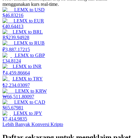
menggunakan kurs real-time.
LEMX
to
USD
Menghasilkan
$
46.83216
LEMX
to
EUR
€
40.64413
LEMX
to
BRL
R$
239.94928
LEMX
to
RUB
₽
3,887.17215
LEMX
to
GBP
£
34.8124
LEMX
to
INR
₹
4,459.86664
Babi Kekuatan
LEMX
to
TRY
₺
2,234.03097
Dapatkan imbalan kompetitif setiap hari
LEMX
to
KRW
₩
66,511.80097
LEMX
to
CAD
$
65.67981
LEMX
to
JPY
¥
7,414.9835
Lebih Banyak Konversi Kripto
Daftar sekarang untuk mengklaim paket