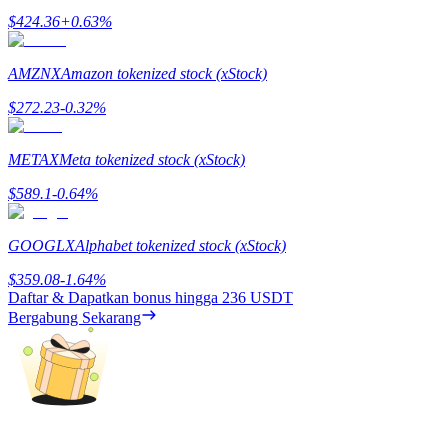
$
424.36
+
0.63
%
AMZNX
Amazon tokenized stock (xStock)
$
272.23
-0.32
%
Referensi
Undang teman untuk mendapatkan imbalan tunai
METAX
Meta tokenized stock (xStock)
Deposit CASHCAT & Win
$
589.1
-0.64
%
GOOGLX
Alphabet tokenized stock (xStock)
$
359.08
-1.64
%
Daftar & Dapatkan bonus hingga
236 USDT
Bergabung Sekarang
Deposit CASHCAT & Win