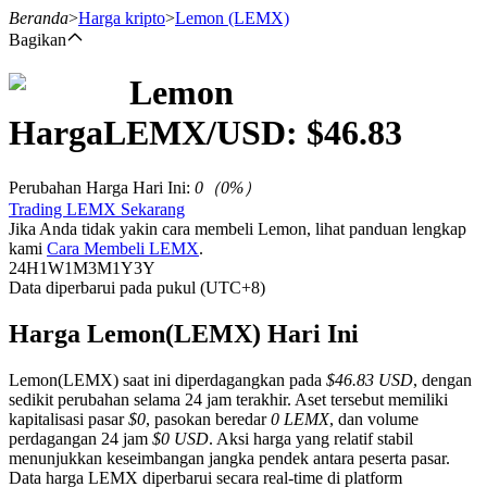
Beranda
>
Harga kripto
>
Lemon
(LEMX)
Bagikan
Lemon
Berjangka
Harga
LEMX
/USD: $
46.83
Perubahan Harga Hari Ini
:
0
（
0
%）
Trading LEMX Sekarang
Jika Anda tidak yakin cara membeli Lemon, lihat panduan lengkap
kami
Cara Membeli LEMX
.
24H
1W
1M
3M
1Y
3Y
Data diperbarui pada pukul (UTC+8)
USDT Berjangka
Harga Lemon(LEMX) Hari Ini
Kontrak berjangka menggunakan USDT sebagai jaminannya
Lemon(LEMX) saat ini diperdagangkan pada
$46.83 USD
, dengan
sedikit perubahan selama 24 jam terakhir. Aset tersebut memiliki
kapitalisasi pasar
$0
, pasokan beredar
0 LEMX
, dan volume
perdagangan 24 jam
$0 USD
. Aksi harga yang relatif stabil
menunjukkan keseimbangan jangka pendek antara peserta pasar.
Data harga LEMX diperbarui secara real-time di platform