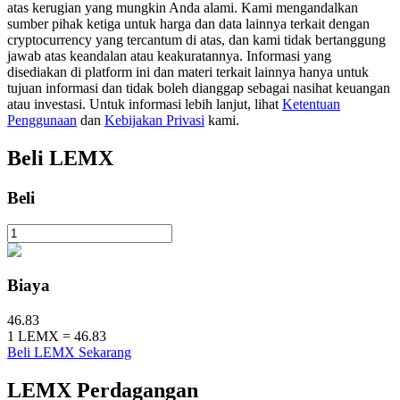
atas kerugian yang mungkin Anda alami. Kami mengandalkan
sumber pihak ketiga untuk harga dan data lainnya terkait dengan
cryptocurrency yang tercantum di atas, dan kami tidak bertanggung
jawab atas keandalan atau keakuratannya. Informasi yang
Penguncian BTR
disediakan di platform ini dan materi terkait lainnya hanya untuk
Investasi eksklusif untuk pemegang BTR
tujuan informasi dan tidak boleh dianggap sebagai nasihat keuangan
atau investasi. Untuk informasi lebih lanjut, lihat
Ketentuan
Penggunaan
dan
Kebijakan Privasi
kami.
Beli
LEMX
Beli
Pinjaman
Biaya
Layanan pinjaman yang didukung Crypto
46.83
1
LEMX
=
46.83
Beli LEMX Sekarang
LEMX
Perdagangan