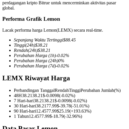
perdagangan kripto Bitrue untuk mencerminkan aktivitas pasar
global.
Performa Grafik Lemon
COIN-M Berjangka
Lacak performa harga Lemon(LEMX) secara real-time.
Mata Uang Kripto Berjangka
Sepanjang Waktu Tertinggi
$
88.45
Tinggi
(24h)
$
38.21
Rendah
(24h)
$
38.21
Perubahan Harga
(1h)
-0.02
%
TradFi
Perubahan Harga
(24h)
0
%
Perubahan Harga
(7d)
-0.02
%
Derivatif saham, forex, logam mulia, dan komoditas
LEMX Riwayat Harga
Perbandingan Tanggal
Rendah
Tinggi
Perubahan Jumlah
(%)
48H
38.21
38.21
$
-0.0098
(
-0.02
%)
7 Hari-hari
38.21
38.21
$
-0.0098
(
-0.02
%)
30 Hari-hari
38.21
77.99
$
-39.78
(
-51.01
%)
90 Hari-hari
12.45
77.99
$
25.19
(
+
193.63
%)
1 Tahun
12.45
77.99
$
-18.79
(
-32.96
%)
USDC Berjangka
Data Pasar Lemon