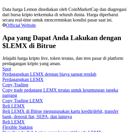
Menjadi Pedagang Salinan
Data harga Lemon disediakan oleh CoinMarketCap dan diagregasi
Nikmati pembagian keuntungan dan komisi copy trading
dari bursa kripto terkemuka di seluruh dunia. Harga diperbarui
secara real-time untuk mencerminkan kondisi pasar saat ini.
Official Website
Apa yang Dapat Anda Lakukan dengan
$LEMX di Bitrue
Jelajahi harga kripto live, token teratas, dan tren pasar di platform
perdagangan kripto yang aman.
Spot
Perdagangkan LEMX dengan biaya sangat rendah
Informasi
Perdagangkan LEMX
Analisis data besar termasuk info perdagangan, dll.
Copy Trading
Copy trade pedagang LEMX teratas untuk keuntungan jangka
panjang
Copy Trading LEMX
Beli LEMX
Beli LEMX di Bitrue menggunakan kartu kredit/debit, transfer
bank, deposit fiat, SEPA, dan lainnya
Beli LEMX
Flexible Staking