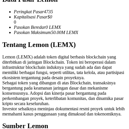
Kontrak berjangka menggunakan USDC sebagai jaminannya
Peringkat Pasar
4735
Kapitalisasi Pasar
$
0
0
Pasokan Beredar
0
LEMX
Pasokan Maksimum
50.00M
LEMX
Tentang Lemon (LEMX)
Lemon (LEMX) adalah token digital berbasis blockchain yang
diterbitkan di jaringan Blockchain. Token ini beroperasi dalam
Copy Trading
infrastruktur blockchain induknya yang sudah ada dan dapat
memiliki berbagai fungsi, seperti utilitas, tata kelola, atau partisipasi
Bergabunglah dengan pedagang top
ekosistem tergantung pada desain proyeknya.
Sebagai token yang dibangun di atas Blockchain, transaksinya
bergantung pada keamanan jaringan dasar dan mekanisme
konsensusnya. Adopsi dan kinerja pasar bergantung pada
perkembangan proyek, keterlibatan komunitas, dan dinamika pasar
kripto secara keseluruhan.
Investor sebaiknya meninjau dokumentasi resmi proyek untuk lebih
memahami kasus penggunaan yang dimaksud dan tokenomiknya.
Sumber Lemon