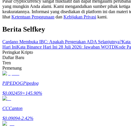
Pasar cryptocurrency sangat fluktuatif dan dapat mengalami perubah
Menjadi Pedagang Salinan
yang mungkin Anda alami. Kami mengandalkan sumber pihak ketiga unt
keakuratannya. Informasi yang disediakan di platform ini dan materi t
Nikmati pembagian keuntungan dan komisi copy trading
lihat
Ketentuan Penggunaan
dan
Kebijakan Privasi
kami.
Berita Selfkey
Cardano Membuka IBC: Apakah Pergerakan ADA Selanjutnya?
Kata
Hari Ini
Kata Binance Hari Ini 28 Juli 2026: Jawaban WOTD
Kode Pa
Peringkat Kripto
Daftar Baru
Tren
Pemenang
Informasi
PIPEDOG
Pipedog
Analisis data besar termasuk info perdagangan, dll.
$
0.002459
+
145.90
%
CC
Canton
$
0.09094
-2.42
%