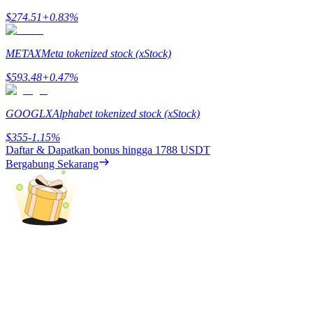
$
274.51
+
0.83
%
Menghasilkan
METAX
Meta tokenized stock (xStock)
$
593.48
+
0.47
%
GOOGLX
Alphabet tokenized stock (xStock)
$
355
-1.15
%
Daftar & Dapatkan bonus hingga
1788 USDT
Bergabung Sekarang
Babi Kekuatan
Dapatkan imbalan kompetitif setiap hari