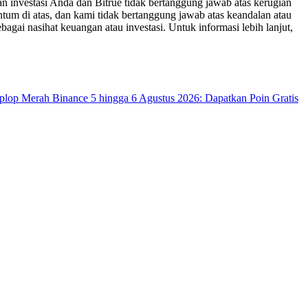
n investasi Anda dan Bitrue tidak bertanggung jawab atas kerugian
um di atas, dan kami tidak bertanggung jawab atas keandalan atau
bagai nasihat keuangan atau investasi. Untuk informasi lebih lanjut,
op Merah Binance 5 hingga 6 Agustus 2026: Dapatkan Poin Gratis