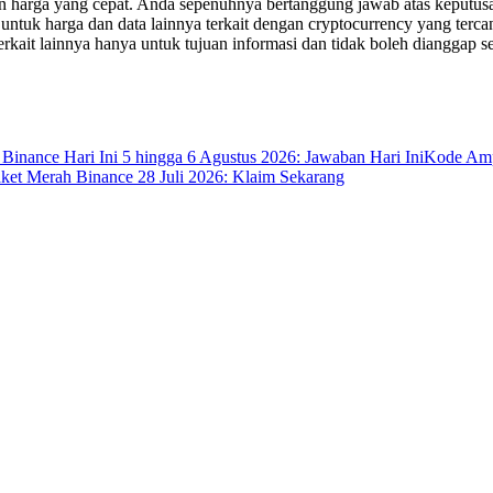
an harga yang cepat. Anda sepenuhnya bertanggung jawab atas keputusa
uk harga dan data lainnya terkait dengan cryptocurrency yang tercant
erkait lainnya hanya untuk tujuan informasi dan tidak boleh dianggap se
 Binance Hari Ini 5 hingga 6 Agustus 2026: Jawaban Hari Ini
Kode Ampl
ket Merah Binance 28 Juli 2026: Klaim Sekarang