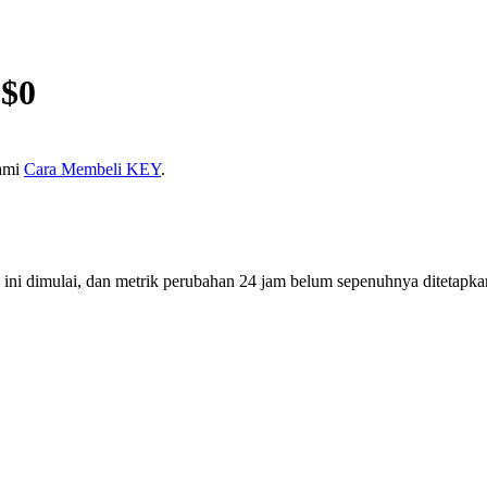
 $
0
kami
Cara Membeli KEY
.
ini dimulai, dan metrik perubahan 24 jam belum sepenuhnya ditetapka