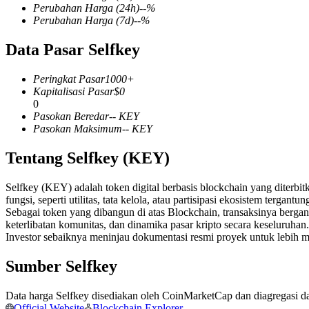
Perubahan Harga
(24h)
--
%
Perubahan Harga
(7d)
--
%
Data Pasar Selfkey
COIN-M Berjangka
Peringkat Pasar
1000+
Mata Uang Kripto Berjangka
Kapitalisasi Pasar
$
0
0
Pasokan Beredar
--
KEY
Pasokan Maksimum
--
KEY
TradFi
Tentang Selfkey (KEY)
Derivatif saham, forex, logam mulia, dan komoditas
Selfkey (KEY) adalah token digital berbasis blockchain yang diterbit
fungsi, seperti utilitas, tata kelola, atau partisipasi ekosistem tergant
Sebagai token yang dibangun di atas Blockchain, transaksinya berg
keterlibatan komunitas, dan dinamika pasar kripto secara keseluruhan.
Investor sebaiknya meninjau dokumentasi resmi proyek untuk lebi
Sumber Selfkey
Data harga Selfkey disediakan oleh CoinMarketCap dan diagregasi dari
USDC Berjangka
Official Website
Blockchain Explorer