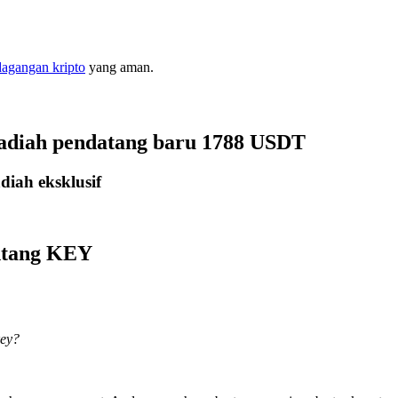
dagangan kripto
yang aman.
hadiah pendatang baru 1788 USDT
iah eksklusif
entang KEY
key?