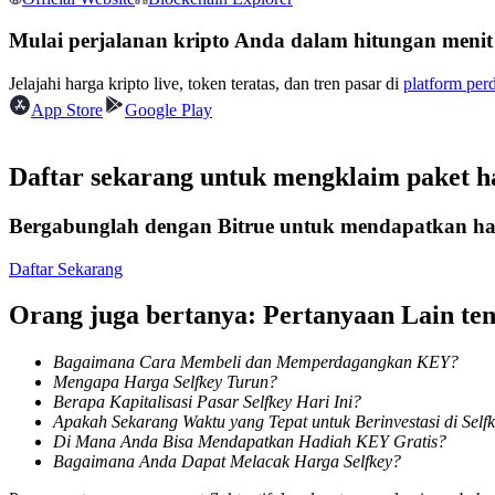
Kontrak berjangka menggunakan USDC sebagai jaminannya
Mulai perjalanan kripto Anda dalam hitungan menit
Jelajahi harga kripto live, token teratas, dan tren pasar di
platform per
App Store
Google Play
Daftar sekarang untuk mengklaim paket 
Bergabunglah dengan Bitrue untuk mendapatkan had
Copy Trading
Daftar Sekarang
Bergabunglah dengan pedagang top
Orang juga bertanya: Pertanyaan Lain t
Bagaimana Cara Membeli dan Memperdagangkan KEY?
Mengapa Harga Selfkey Turun?
Berapa Kapitalisasi Pasar Selfkey Hari Ini?
Apakah Sekarang Waktu yang Tepat untuk Berinvestasi di Self
Di Mana Anda Bisa Mendapatkan Hadiah KEY Gratis?
Bagaimana Anda Dapat Melacak Harga Selfkey?