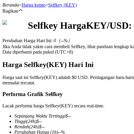
Beranda
>
Harga kripto
>
Selfkey
(KEY)
Bagikan
Selfkey
Harga
KEY
/USD:
Berjangka
Perubahan Harga Hari Ini
:
0
（
--
%）
Jika Anda tidak yakin cara membeli Selfkey, lihat panduan lengkap 
Data diperbarui pada pukul (UTC+8)
Harga Selfkey(KEY) Hari Ini
Harga saat ini Selfkey(KEY) adalah $0 USD. Perdagangan baru-baru 
memadai tercatat.
USDT Berjangka
Performa Grafik Selfkey
Kontrak berjangka menggunakan USDT sebagai jaminannya
Lacak performa harga Selfkey(KEY) secara real-time.
Sepanjang Waktu Tertinggi
$
--
Tinggi
(24h)
$
--
Rendah
(24h)
$
--
Perubahan Harga
(1h)
--
%