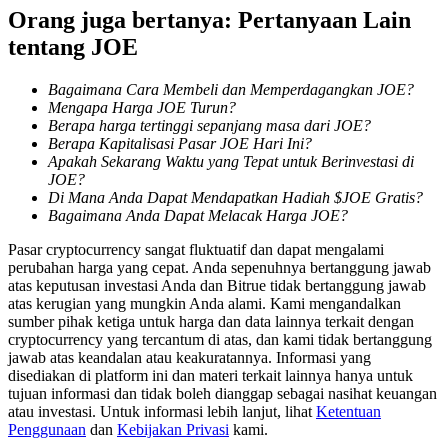
Orang juga bertanya: Pertanyaan Lain
tentang JOE
Penguncian BTR
Bagaimana Cara Membeli dan Memperdagangkan JOE?
Investasi eksklusif untuk pemegang BTR
Mengapa Harga JOE Turun?
Berapa harga tertinggi sepanjang masa dari JOE?
Berapa Kapitalisasi Pasar JOE Hari Ini?
Apakah Sekarang Waktu yang Tepat untuk Berinvestasi di
JOE?
Di Mana Anda Dapat Mendapatkan Hadiah $JOE Gratis?
Bagaimana Anda Dapat Melacak Harga JOE?
Pasar cryptocurrency sangat fluktuatif dan dapat mengalami
perubahan harga yang cepat. Anda sepenuhnya bertanggung jawab
atas keputusan investasi Anda dan Bitrue tidak bertanggung jawab
Pinjaman
atas kerugian yang mungkin Anda alami. Kami mengandalkan
sumber pihak ketiga untuk harga dan data lainnya terkait dengan
Layanan pinjaman yang didukung Crypto
cryptocurrency yang tercantum di atas, dan kami tidak bertanggung
jawab atas keandalan atau keakuratannya. Informasi yang
disediakan di platform ini dan materi terkait lainnya hanya untuk
tujuan informasi dan tidak boleh dianggap sebagai nasihat keuangan
atau investasi. Untuk informasi lebih lanjut, lihat
Ketentuan
Penggunaan
dan
Kebijakan Privasi
kami.