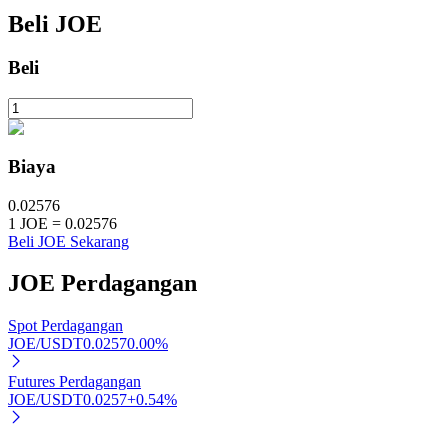
Beli
JOE
Beli
Investasi Otomatis
Raih keuntungan jangka panjang dan kepentingan fleksibel
Biaya
0.02576
1
JOE
=
0.02576
Beli JOE Sekarang
JOE
Perdagangan
Spot Perdagangan
Pelajari Staking
JOE/USDT
0.0257
0.00
%
Pelajari tentang mendapatkan penghasilan pasif
Futures Perdagangan
Bitrue
AI
JOE/USDT
0.0257
+
0.54
%