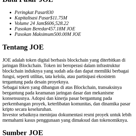
Kontrak berjangka menggunakan USDC sebagai jaminannya
Peringkat Pasar
830
Kapitalisasi Pasar
$
11.75M
Volume 24 Jam
$
606,528.22
Pasokan Beredar
457.18M
JOE
Pasokan Maksimum
500.00M
JOE
Tentang JOE
JOE adalah token digital berbasis blockchain yang diterbitkan di
jaringan Blockchain. Token ini beroperasi dalam infrastruktur
Copy Trading
blockchain induknya yang sudah ada dan dapat memiliki berbagai
fungsi, seperti utilitas, tata kelola, atau partisipasi ekosistem
Bergabunglah dengan pedagang top
tergantung pada desain proyeknya.
Sebagai token yang dibangun di atas Blockchain, transaksinya
bergantung pada keamanan jaringan dasar dan mekanisme
konsensusnya. Adopsi dan kinerja pasar bergantung pada
perkembangan proyek, keterlibatan komunitas, dan dinamika pasar
kripto secara keseluruhan.
Investor sebaiknya meninjau dokumentasi resmi proyek untuk lebih
memahami kasus penggunaan yang dimaksud dan tokenomiknya.
Sumber JOE