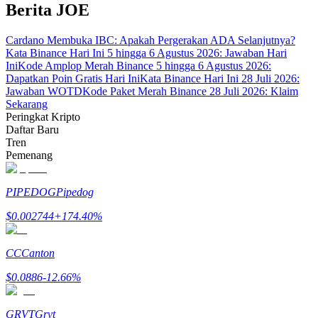
Berita JOE
Cardano Membuka IBC: Apakah Pergerakan ADA Selanjutnya?
Kata Binance Hari Ini 5 hingga 6 Agustus 2026: Jawaban Hari
Ini
Kode Amplop Merah Binance 5 hingga 6 Agustus 2026:
Dapatkan Poin Gratis Hari Ini
Kata Binance Hari Ini 28 Juli 2026:
Mitra Bitrue
Jawaban WOTD
Kode Paket Merah Binance 28 Juli 2026: Klaim
Sekarang
Peringkat Kripto
Daftar Baru
Tren
Pemenang
PIPEDOG
Pipedog
$
0.002744
+
174.40
%
Afiliasi Bitrue
CC
Canton
Hingga 65% Komisi!
$
0.0886
-12.66
%
GRVT
Grvt