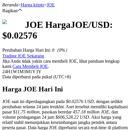
Beranda
>
Harga kripto
>
JOE
Bagikan
JOE
Harga
JOE
/USD:
Berjangka
$
0.02576
Perubahan Harga Hari Ini
:
0
（
0
%）
Trading JOE Sekarang
Jika Anda tidak yakin cara membeli JOE, lihat panduan lengkap
kami
Cara Membeli JOE
.
24H
1W
1M
3M
1Y
3Y
Data diperbarui pada pukul (UTC+8)
USDT Berjangka
Harga JOE Hari Ini
Kontrak berjangka menggunakan USDT sebagai jaminannya
JOE saat ini diperdagangkan pada
$0.02576 USD
, dengan sedikit
perubahan selama 24 jam terakhir. Aset tersebut memiliki kapitalisasi
pasar
$11.75 million
, pasokan beredar
457.18 million JOE
, dan
volume perdagangan 24 jam
$606,528.22 USD
. Aksi harga yang
relatif stabil menunjukkan keseimbangan jangka pendek antara
peserta pasar. Data harga JOE diperbarui secara real-time di platform