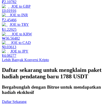
₽
2.10782
JOE
to
GBP
Mempertaruhkan
£
0.01916
JOE
to
INR
Pengembalian tinggi & akses instan
₹
2.45466
JOE
to
TRY
₺
1.22925
JOE
to
KRW
₩
36.56482
JOE
to
CAD
$
0.03613
JOE
to
JPY
¥
4.08277
Lebih Banyak Konversi Kripto
Launchpool
Daftar sekarang untuk mengklaim paket
Staking fleksibel untuk mendapatkan token populer
hadiah pendatang baru 1788 USDT
Bergabunglah dengan Bitrue untuk mendapatkan
hadiah eksklusif
Daftar Sekarang