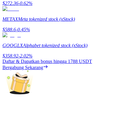
Deposit & Trade BTC to Share 25000 USDT prize pool!
$
272.36
-0.62
%
METAX
Meta tokenized stock (xStock)
Deposit CASHCAT & Win
$
588.6
-0.45
%
Share 500000 CASHCAT prize pool
GOOGLX
Alphabet tokenized stock (xStock)
$
358.92
-2.02
%
Daftar & Dapatkan bonus hingga
1788 USDT
Exclusive for BitMart Users
Bergabung Sekarang
Register & Trade to Win 500,000 USDT
Precious Metals Trading Carnival
Trade Gold & Silver · 33,333 USDT Bonus