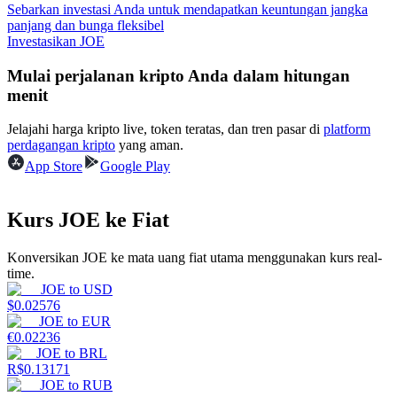
Sebarkan investasi Anda untuk mendapatkan keuntungan jangka
panjang dan bunga fleksibel
Menghasilkan
Investasikan JOE
Mulai perjalanan kripto Anda dalam hitungan
menit
Jelajahi harga kripto live, token teratas, dan tren pasar di
platform
perdagangan kripto
yang aman.
App Store
Google Play
Kurs JOE ke Fiat
Babi Kekuatan
Dapatkan imbalan kompetitif setiap hari
Konversikan JOE ke mata uang fiat utama menggunakan kurs real-
time.
JOE
to
USD
$
0.02576
JOE
to
EUR
€
0.02236
JOE
to
BRL
R$
0.13171
JOE
to
RUB