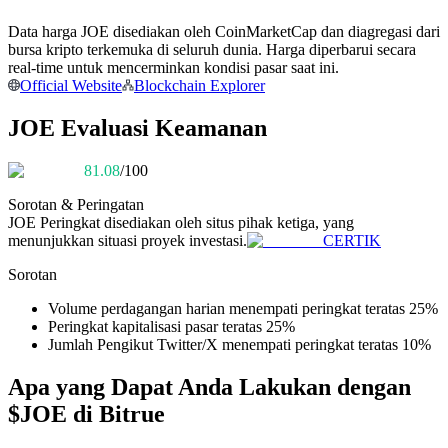
Menjadi Pedagang Salinan
Data harga JOE disediakan oleh CoinMarketCap dan diagregasi dari
Nikmati pembagian keuntungan dan komisi copy trading
bursa kripto terkemuka di seluruh dunia. Harga diperbarui secara
real-time untuk mencerminkan kondisi pasar saat ini.
Official Website
Blockchain Explorer
JOE Evaluasi Keamanan
81.08
/100
Sorotan & Peringatan
JOE
Peringkat disediakan oleh situs pihak ketiga, yang
menunjukkan situasi proyek investasi.
CERTIK
Informasi
Sorotan
Analisis data besar termasuk info perdagangan, dll.
Volume perdagangan harian menempati peringkat teratas 25%
Peringkat kapitalisasi pasar teratas 25%
Jumlah Pengikut Twitter/X menempati peringkat teratas 10%
Apa yang Dapat Anda Lakukan dengan
$JOE di Bitrue