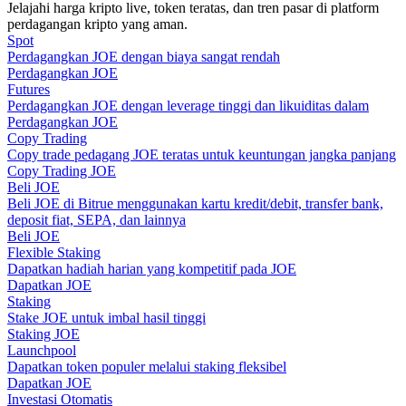
Jelajahi harga kripto live, token teratas, dan tren pasar di platform
perdagangan kripto yang aman.
Memandu
Spot
Perdagangkan JOE dengan biaya sangat rendah
Panduan Pemula Berjangka
Perdagangkan JOE
Futures
Perdagangkan JOE dengan leverage tinggi dan likuiditas dalam
Perdagangkan JOE
Copy Trading
Copy trade pedagang JOE teratas untuk keuntungan jangka panjang
Copy Trading JOE
Beli JOE
Beli JOE di Bitrue menggunakan kartu kredit/debit, transfer bank,
deposit fiat, SEPA, dan lainnya
Beli JOE
Flexible Staking
Strategi perdagangan
Dapatkan hadiah harian yang kompetitif pada JOE
Dapatkan JOE
Pelajari cara untuk tetap menghasilkan keuntungan
Staking
Stake JOE untuk imbal hasil tinggi
Staking JOE
Launchpool
Dapatkan token populer melalui staking fleksibel
Dapatkan JOE
Investasi Otomatis