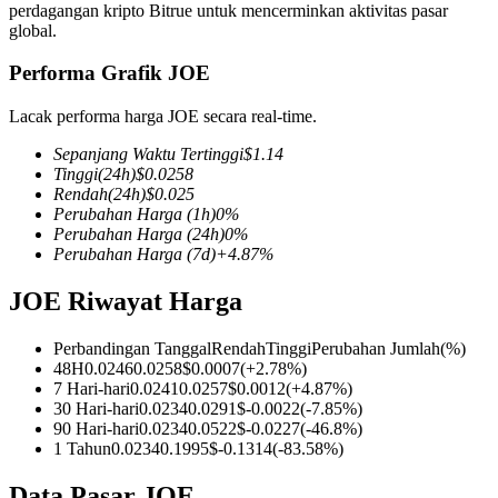
perdagangan kripto Bitrue untuk mencerminkan aktivitas pasar
global.
Performa Grafik JOE
COIN-M Berjangka
Lacak performa harga JOE secara real-time.
Mata Uang Kripto Berjangka
Sepanjang Waktu Tertinggi
$
1.14
Tinggi
(24h)
$
0.0258
Rendah
(24h)
$
0.025
Perubahan Harga
(1h)
0
%
TradFi
Perubahan Harga
(24h)
0
%
Perubahan Harga
(7d)
+
4.87
%
Derivatif saham, forex, logam mulia, dan komoditas
JOE Riwayat Harga
Perbandingan Tanggal
Rendah
Tinggi
Perubahan Jumlah
(%)
48H
0.0246
0.0258
$
0.0007
(
+
2.78
%)
7 Hari-hari
0.0241
0.0257
$
0.0012
(
+
4.87
%)
30 Hari-hari
0.0234
0.0291
$
-0.0022
(
-7.85
%)
90 Hari-hari
0.0234
0.0522
$
-0.0227
(
-46.8
%)
1 Tahun
0.0234
0.1995
$
-0.1314
(
-83.58
%)
USDC Berjangka
Data Pasar JOE