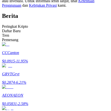
atau investasi. Untuk informasi lebih lanjut, lihat
Ketentuan
Menjadi Pedagang Salinan
Penggunaan
dan
Kebijakan Privasi
kami.
Nikmati pembagian keuntungan dan komisi copy trading
Berita
Peringkat Kripto
Daftar Baru
Tren
Pemenang
CC
Canton
$
0.0915
-11.95
%
Informasi
Analisis data besar termasuk info perdagangan, dll.
GRVT
Grvt
$
0.2874
-6.21
%
AEON
AEON
$
0.05831
-2.58
%