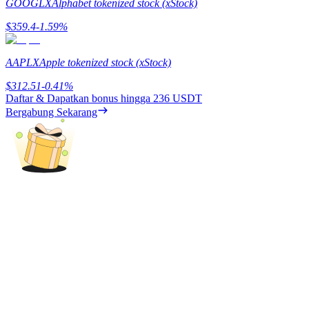
GOOGLX
Alphabet tokenized stock (xStock)
Menghasilkan
$
359.4
-1.59
%
AAPLX
Apple tokenized stock (xStock)
$
312.51
-0.41
%
Daftar & Dapatkan bonus hingga
236 USDT
Bergabung Sekarang
Babi Kekuatan
Dapatkan imbalan kompetitif setiap hari