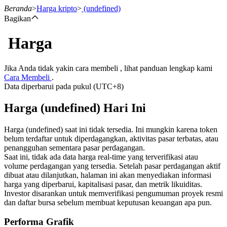
Beranda
>
Harga kripto
>
(undefined)
Bagikan
Harga
Berjangka
Jika Anda tidak yakin cara membeli , lihat panduan lengkap kami
Cara Membeli
.
Data diperbarui pada pukul (UTC+8)
Harga (undefined) Hari Ini
Harga (undefined) saat ini tidak tersedia. Ini mungkin karena token
belum terdaftar untuk diperdagangkan, aktivitas pasar terbatas, atau
penangguhan sementara pasar perdagangan.
USDT Berjangka
Saat ini, tidak ada data harga real-time yang terverifikasi atau
volume perdagangan yang tersedia. Setelah pasar perdagangan aktif
Kontrak berjangka menggunakan USDT sebagai jaminannya
dibuat atau dilanjutkan, halaman ini akan menyediakan informasi
harga yang diperbarui, kapitalisasi pasar, dan metrik likuiditas.
Investor disarankan untuk memverifikasi pengumuman proyek resmi
dan daftar bursa sebelum membuat keputusan keuangan apa pun.
Performa Grafik