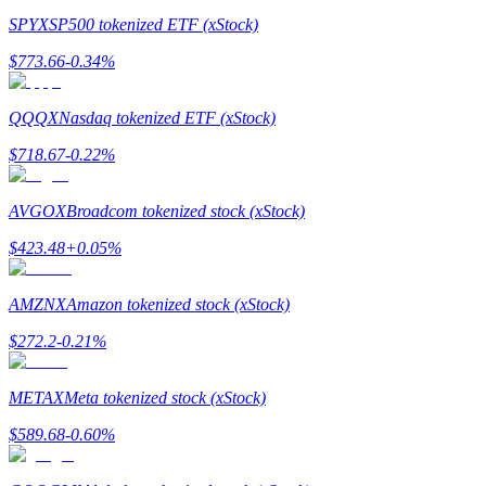
SPYX
SP500 tokenized ETF (xStock)
Memandu
$
773.66
-0.34
%
Panduan Pemula Berjangka
QQQX
Nasdaq tokenized ETF (xStock)
$
718.67
-0.22
%
AVGOX
Broadcom tokenized stock (xStock)
$
423.48
+
0.05
%
AMZNX
Amazon tokenized stock (xStock)
Strategi perdagangan
$
272.2
-0.21
%
Pelajari cara untuk tetap menghasilkan keuntungan
METAX
Meta tokenized stock (xStock)
$
589.68
-0.60
%