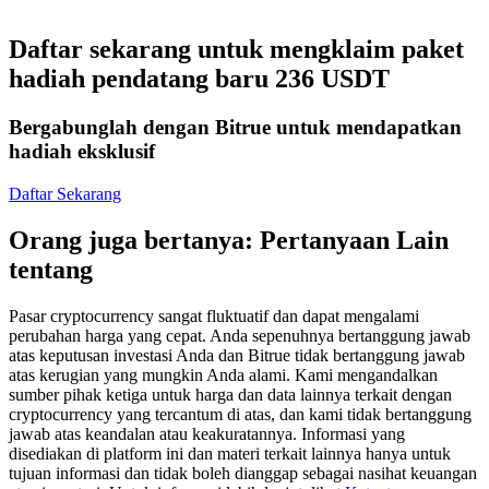
Kontrak berjangka menggunakan USDC sebagai jaminannya
Daftar sekarang untuk mengklaim paket
hadiah pendatang baru 236 USDT
Bergabunglah dengan Bitrue untuk mendapatkan
hadiah eksklusif
Daftar Sekarang
Orang juga bertanya: Pertanyaan Lain
Copy Trading
tentang
Bergabunglah dengan pedagang top
Pasar cryptocurrency sangat fluktuatif dan dapat mengalami
perubahan harga yang cepat. Anda sepenuhnya bertanggung jawab
atas keputusan investasi Anda dan Bitrue tidak bertanggung jawab
atas kerugian yang mungkin Anda alami. Kami mengandalkan
sumber pihak ketiga untuk harga dan data lainnya terkait dengan
cryptocurrency yang tercantum di atas, dan kami tidak bertanggung
jawab atas keandalan atau keakuratannya. Informasi yang
disediakan di platform ini dan materi terkait lainnya hanya untuk
tujuan informasi dan tidak boleh dianggap sebagai nasihat keuangan