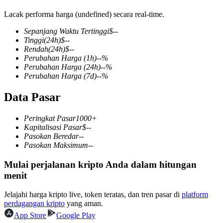
Lacak performa harga (undefined) secara real-time.
Sepanjang Waktu Tertinggi
$
--
Tinggi
(24h)
$
--
COIN-M Berjangka
Rendah
(24h)
$
--
Perubahan Harga
(1h)
--
%
Mata Uang Kripto Berjangka
Perubahan Harga
(24h)
--
%
Perubahan Harga
(7d)
--
%
Data Pasar
TradFi
Derivatif saham, forex, logam mulia, dan komoditas
Peringkat Pasar
1000+
Kapitalisasi Pasar
$
--
Pasokan Beredar
--
Pasokan Maksimum
--
Mulai perjalanan kripto Anda dalam hitungan
menit
Jelajahi harga kripto live, token teratas, dan tren pasar di
platform
perdagangan kripto
yang aman.
App Store
Google Play
USDC Berjangka