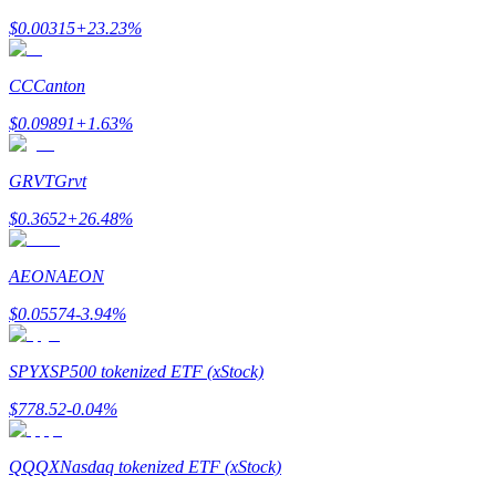
$
0.00315
+
23.23
%
Menghasilkan
CC
Canton
$
0.09891
+
1.63
%
GRVT
Grvt
$
0.3652
+
26.48
%
Babi Kekuatan
AEON
AEON
Dapatkan imbalan kompetitif setiap hari
$
0.05574
-3.94
%
SPYX
SP500 tokenized ETF (xStock)
$
778.52
-0.04
%
QQQX
Nasdaq tokenized ETF (xStock)