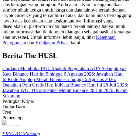
atas kerugian yang mungkin Anda alami. Kami mengandalkan
sumber pihak ketiga untuk harga dan data lainnya terkait dengan
Memandu
cryptocurrency yang tercantum di atas, dan kami tidak bertanggung
jawab atas keandalan atau keakuratannya. Informasi yang
Panduan Pemula Berjangka
disediakan di platform ini dan materi terkait lainnya hanya untuk
tujuan informasi dan tidak boleh dianggap sebagai nasihat keuangan
atau investasi. Untuk informasi lebih lanjut, lihat
Ketentuan
Penggunaan
dan
Kebijakan Privasi
kami.
Berita The HUSL
Cardano Membuka IBC: Apakah Pergerakan ADA Selanjutnya?
Kata Binance Hari Ini 5 hingga 6 Agustus 2026: Jawaban Hari
Ini
Kode Amplop Merah Binance 5 hingga 6 Agustus 2026:
Dapatkan Poin Gratis Hari Ini
Kata Binance Hari Ini 28 Juli 2026:
Strategi perdagangan
Jawaban WOTD
Kode Paket Merah Binance 28 Juli 2026: Klaim
Pelajari cara untuk tetap menghasilkan keuntungan
Sekarang
Peringkat Kripto
Daftar Baru
Tren
Pemenang
PIPEDOG
Pipedog