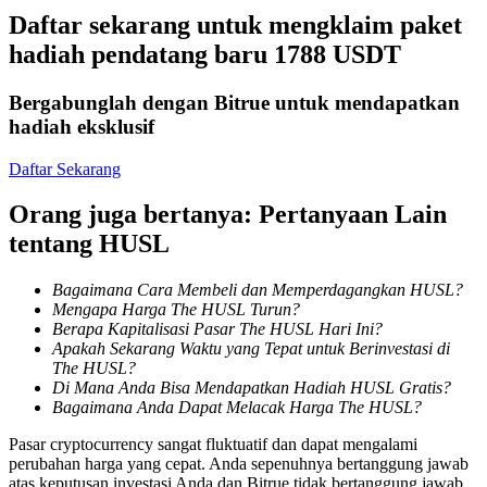
Menjadi Pedagang Salinan
Daftar sekarang untuk mengklaim paket
hadiah pendatang baru 1788 USDT
Nikmati pembagian keuntungan dan komisi copy trading
Bergabunglah dengan Bitrue untuk mendapatkan
hadiah eksklusif
Daftar Sekarang
Orang juga bertanya: Pertanyaan Lain
tentang HUSL
Informasi
Bagaimana Cara Membeli dan Memperdagangkan HUSL?
Mengapa Harga The HUSL Turun?
Analisis data besar termasuk info perdagangan, dll.
Berapa Kapitalisasi Pasar The HUSL Hari Ini?
Apakah Sekarang Waktu yang Tepat untuk Berinvestasi di
The HUSL?
Di Mana Anda Bisa Mendapatkan Hadiah HUSL Gratis?
Bagaimana Anda Dapat Melacak Harga The HUSL?
Pasar cryptocurrency sangat fluktuatif dan dapat mengalami
perubahan harga yang cepat. Anda sepenuhnya bertanggung jawab
atas keputusan investasi Anda dan Bitrue tidak bertanggung jawab