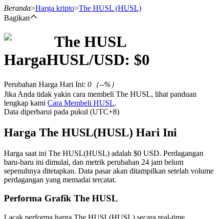
Beranda
>
Harga kripto
>
The HUSL
(HUSL)
Bagikan
The HUSL
Berjangka
Harga
HUSL
/USD: $
0
Perubahan Harga Hari Ini
:
0
（
--
%）
Jika Anda tidak yakin cara membeli The HUSL, lihat panduan
lengkap kami
Cara Membeli HUSL
.
Data diperbarui pada pukul (UTC+8)
Harga The HUSL(HUSL) Hari Ini
USDT Berjangka
Harga saat ini The HUSL(HUSL) adalah $0 USD. Perdagangan
baru-baru ini dimulai, dan metrik perubahan 24 jam belum
Kontrak berjangka menggunakan USDT sebagai jaminannya
sepenuhnya ditetapkan. Data pasar akan ditampilkan setelah volume
perdagangan yang memadai tercatat.
Performa Grafik The HUSL
Lacak performa harga The HUSL(HUSL) secara real-time.