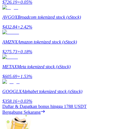
$
726.19
+
0.05
%
Mempertaruhkan
AVGOX
Broadcom tokenized stock (xStock)
Pengembalian tinggi & akses instan
$
432.84
+
2.42
%
AMZNX
Amazon tokenized stock (xStock)
$
275.73
+
0.18
%
METAX
Meta tokenized stock (xStock)
$
605.69
+
1.53
%
Launchpool
Staking fleksibel untuk mendapatkan token populer
GOOGLX
Alphabet tokenized stock (xStock)
$
358.16
+
0.03
%
Daftar & Dapatkan bonus hingga
1788 USDT
Bergabung Sekarang