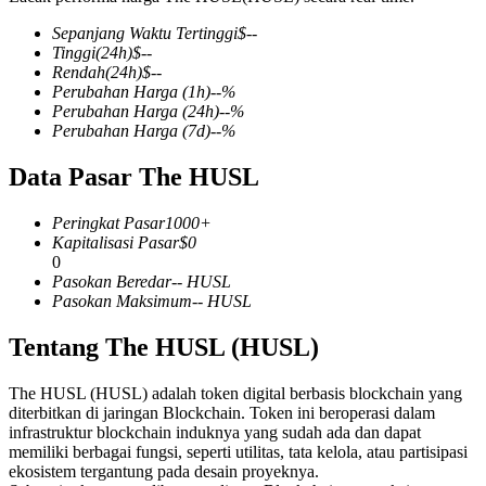
Sepanjang Waktu Tertinggi
$
--
Tinggi
(24h)
$
--
Rendah
(24h)
$
--
Perubahan Harga
(1h)
--
%
COIN-M Berjangka
Perubahan Harga
(24h)
--
%
Perubahan Harga
(7d)
--
%
Mata Uang Kripto Berjangka
Data Pasar The HUSL
TradFi
Peringkat Pasar
1000+
Kapitalisasi Pasar
$
0
Derivatif saham, forex, logam mulia, dan komoditas
0
Pasokan Beredar
--
HUSL
Pasokan Maksimum
--
HUSL
Tentang The HUSL (HUSL)
The HUSL (HUSL) adalah token digital berbasis blockchain yang
diterbitkan di jaringan Blockchain. Token ini beroperasi dalam
infrastruktur blockchain induknya yang sudah ada dan dapat
memiliki berbagai fungsi, seperti utilitas, tata kelola, atau partisipasi
ekosistem tergantung pada desain proyeknya.
USDC Berjangka