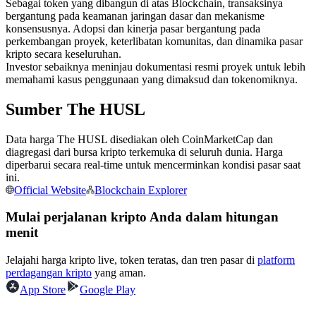
Sebagai token yang dibangun di atas Blockchain, transaksinya
Kontrak berjangka menggunakan USDC sebagai jaminannya
bergantung pada keamanan jaringan dasar dan mekanisme
konsensusnya. Adopsi dan kinerja pasar bergantung pada
perkembangan proyek, keterlibatan komunitas, dan dinamika pasar
kripto secara keseluruhan.
Investor sebaiknya meninjau dokumentasi resmi proyek untuk lebih
memahami kasus penggunaan yang dimaksud dan tokenomiknya.
Sumber The HUSL
Data harga The HUSL disediakan oleh CoinMarketCap dan
diagregasi dari bursa kripto terkemuka di seluruh dunia. Harga
Copy Trading
diperbarui secara real-time untuk mencerminkan kondisi pasar saat
ini.
Bergabunglah dengan pedagang top
Official Website
Blockchain Explorer
Mulai perjalanan kripto Anda dalam hitungan
menit
Jelajahi harga kripto live, token teratas, dan tren pasar di
platform
perdagangan kripto
yang aman.
App Store
Google Play