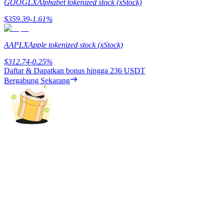
GOOGLX
Alphabet tokenized stock (xStock)
Menghasilkan
$
359.39
-1.61
%
AAPLX
Apple tokenized stock (xStock)
$
312.74
-0.25
%
Daftar & Dapatkan bonus hingga
236 USDT
Bergabung Sekarang
Babi Kekuatan
Dapatkan imbalan kompetitif setiap hari