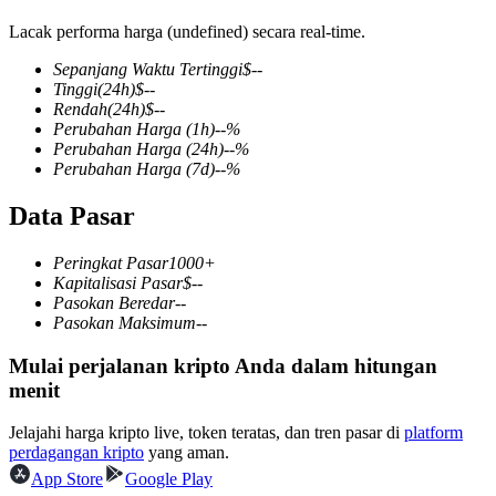
Lacak performa harga (undefined) secara real-time.
Sepanjang Waktu Tertinggi
$
--
Tinggi
(24h)
$
--
COIN-M Berjangka
Rendah
(24h)
$
--
Perubahan Harga
(1h)
--
%
Mata Uang Kripto Berjangka
Perubahan Harga
(24h)
--
%
Perubahan Harga
(7d)
--
%
Data Pasar
TradFi
Derivatif saham, forex, logam mulia, dan komoditas
Peringkat Pasar
1000+
Kapitalisasi Pasar
$
--
Pasokan Beredar
--
Pasokan Maksimum
--
Mulai perjalanan kripto Anda dalam hitungan
menit
Jelajahi harga kripto live, token teratas, dan tren pasar di
platform
perdagangan kripto
yang aman.
App Store
Google Play
USDC Berjangka