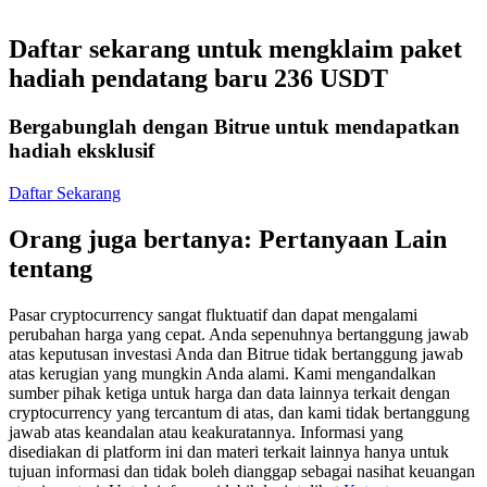
Kontrak berjangka menggunakan USDC sebagai jaminannya
Daftar sekarang untuk mengklaim paket
hadiah pendatang baru 236 USDT
Bergabunglah dengan Bitrue untuk mendapatkan
hadiah eksklusif
Daftar Sekarang
Orang juga bertanya: Pertanyaan Lain
Copy Trading
tentang
Bergabunglah dengan pedagang top
Pasar cryptocurrency sangat fluktuatif dan dapat mengalami
perubahan harga yang cepat. Anda sepenuhnya bertanggung jawab
atas keputusan investasi Anda dan Bitrue tidak bertanggung jawab
atas kerugian yang mungkin Anda alami. Kami mengandalkan
sumber pihak ketiga untuk harga dan data lainnya terkait dengan
cryptocurrency yang tercantum di atas, dan kami tidak bertanggung
jawab atas keandalan atau keakuratannya. Informasi yang
disediakan di platform ini dan materi terkait lainnya hanya untuk
tujuan informasi dan tidak boleh dianggap sebagai nasihat keuangan