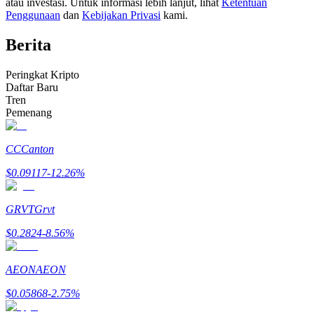
atau investasi. Untuk informasi lebih lanjut, lihat
Ketentuan
Menjadi Pedagang Salinan
Penggunaan
dan
Kebijakan Privasi
kami.
Nikmati pembagian keuntungan dan komisi copy trading
Berita
Peringkat Kripto
Daftar Baru
Tren
Pemenang
CC
Canton
$
0.09117
-12.26
%
Informasi
Analisis data besar termasuk info perdagangan, dll.
GRVT
Grvt
$
0.2824
-8.56
%
AEON
AEON
$
0.05868
-2.75
%