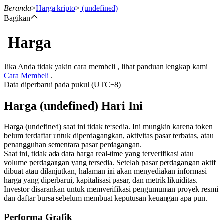
Beranda
>
Harga kripto
>
(undefined)
Bagikan
Harga
Berjangka
Jika Anda tidak yakin cara membeli , lihat panduan lengkap kami
Cara Membeli
.
Data diperbarui pada pukul (UTC+8)
Harga (undefined) Hari Ini
Harga (undefined) saat ini tidak tersedia. Ini mungkin karena token
belum terdaftar untuk diperdagangkan, aktivitas pasar terbatas, atau
penangguhan sementara pasar perdagangan.
USDT Berjangka
Saat ini, tidak ada data harga real-time yang terverifikasi atau
volume perdagangan yang tersedia. Setelah pasar perdagangan aktif
Kontrak berjangka menggunakan USDT sebagai jaminannya
dibuat atau dilanjutkan, halaman ini akan menyediakan informasi
harga yang diperbarui, kapitalisasi pasar, dan metrik likuiditas.
Investor disarankan untuk memverifikasi pengumuman proyek resmi
dan daftar bursa sebelum membuat keputusan keuangan apa pun.
Performa Grafik