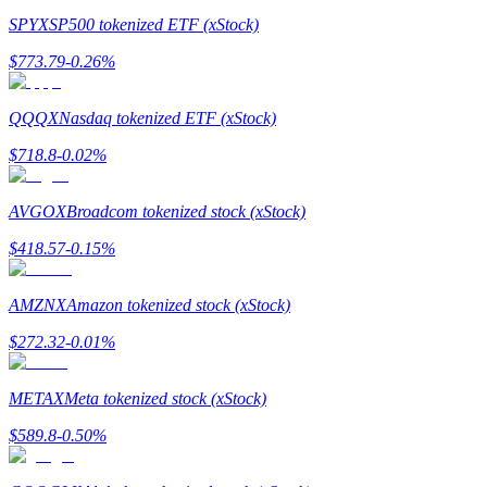
SPYX
SP500 tokenized ETF (xStock)
Memandu
$
773.79
-0.26
%
Panduan Pemula Berjangka
QQQX
Nasdaq tokenized ETF (xStock)
$
718.8
-0.02
%
AVGOX
Broadcom tokenized stock (xStock)
$
418.57
-0.15
%
AMZNX
Amazon tokenized stock (xStock)
Strategi perdagangan
$
272.32
-0.01
%
Pelajari cara untuk tetap menghasilkan keuntungan
METAX
Meta tokenized stock (xStock)
$
589.8
-0.50
%