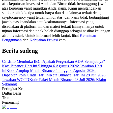
atas keputusan investasi Anda dan Bitrue tidak bertanggung jawab
atas kerugian yang mungkin Anda alami. Kami mengandalkan
Memandu
sumber pihak ketiga untuk harga dan data lainnya terkait dengan
cryptocurrency yang tercantum di atas, dan kami tidak bertanggung
Panduan Pemula Berjangka
jawab atas keandalan atau keakuratannya. Informasi yang
disediakan di platform ini dan materi terkait lainnya hanya untuk
tujuan informasi dan tidak boleh dianggap sebagai nasihat keuangan
atau investasi. Untuk informasi lebih lanjut, lihat
Ketentuan
Penggunaan
dan
Kebijakan Privasi
kami.
Berita sudeng
Cardano Membuka IBC: Apakah Pergerakan ADA Selanjutnya?
Kata Binance Hari Ini 5 hingga 6 Agustus 2026: Jawaban Hari
Ini
Kode Amplop Merah Binance 5 hingga 6 Agustus 2026:
Strategi perdagangan
Dapatkan Poin Gratis Hari Ini
Kata Binance Hari Ini 28 Juli 2026:
Pelajari cara untuk tetap menghasilkan keuntungan
Jawaban WOTD
Kode Paket Merah Binance 28 Juli 2026: Klaim
Sekarang
Peringkat Kripto
Daftar Baru
Tren
Pemenang