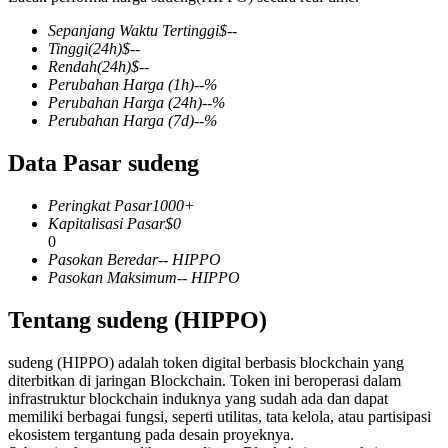
Sepanjang Waktu Tertinggi
$
--
Tinggi
(24h)
$
--
Rendah
(24h)
$
--
Perubahan Harga
(1h)
--
%
COIN-M Berjangka
Perubahan Harga
(24h)
--
%
Perubahan Harga
(7d)
--
%
Mata Uang Kripto Berjangka
Data Pasar sudeng
TradFi
Peringkat Pasar
1000+
Kapitalisasi Pasar
$
0
Derivatif saham, forex, logam mulia, dan komoditas
0
Pasokan Beredar
--
HIPPO
Pasokan Maksimum
--
HIPPO
Tentang sudeng (HIPPO)
sudeng (HIPPO) adalah token digital berbasis blockchain yang
diterbitkan di jaringan Blockchain. Token ini beroperasi dalam
infrastruktur blockchain induknya yang sudah ada dan dapat
memiliki berbagai fungsi, seperti utilitas, tata kelola, atau partisipasi
ekosistem tergantung pada desain proyeknya.
USDC Berjangka