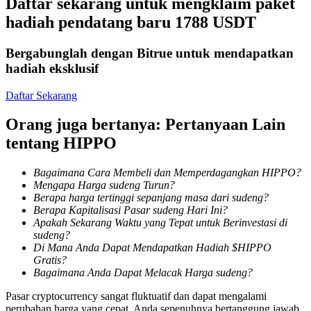
Daftar sekarang untuk mengklaim paket
Menjadi Pedagang Salinan
hadiah pendatang baru 1788 USDT
Nikmati pembagian keuntungan dan komisi copy trading
Bergabunglah dengan Bitrue untuk mendapatkan
hadiah eksklusif
Daftar Sekarang
Orang juga bertanya: Pertanyaan Lain
tentang HIPPO
Bagaimana Cara Membeli dan Memperdagangkan HIPPO?
Informasi
Mengapa Harga sudeng Turun?
Berapa harga tertinggi sepanjang masa dari sudeng?
Analisis data besar termasuk info perdagangan, dll.
Berapa Kapitalisasi Pasar sudeng Hari Ini?
Apakah Sekarang Waktu yang Tepat untuk Berinvestasi di
sudeng?
Di Mana Anda Dapat Mendapatkan Hadiah $HIPPO
Gratis?
Bagaimana Anda Dapat Melacak Harga sudeng?
Pasar cryptocurrency sangat fluktuatif dan dapat mengalami
perubahan harga yang cepat. Anda sepenuhnya bertanggung jawab