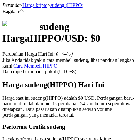
Beranda
>
Harga kripto
>
sudeng
(HIPPO)
Bagikan
sudeng
Berjangka
Harga
HIPPO
/USD: $
0
Perubahan Harga Hari Ini
:
0
（
--
%）
Jika Anda tidak yakin cara membeli sudeng, lihat panduan lengkap
kami
Cara Membeli HIPPO
.
Data diperbarui pada pukul (UTC+8)
Harga sudeng(HIPPO) Hari Ini
USDT Berjangka
Harga saat ini sudeng(HIPPO) adalah $0 USD. Perdagangan baru-
baru ini dimulai, dan metrik perubahan 24 jam belum sepenuhnya
Kontrak berjangka menggunakan USDT sebagai jaminannya
ditetapkan. Data pasar akan ditampilkan setelah volume
perdagangan yang memadai tercatat.
Performa Grafik sudeng
Lacak performa harga sudeng(HIPPO) secara real-time.