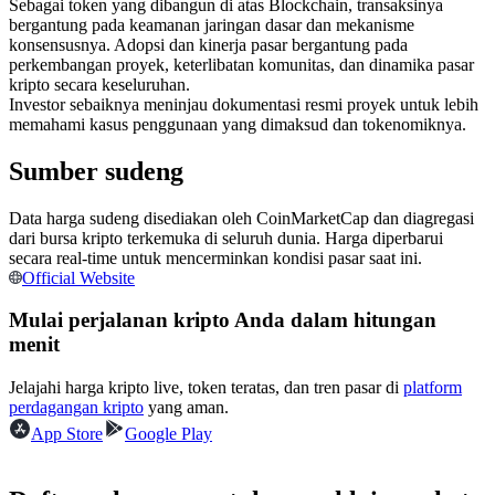
Sebagai token yang dibangun di atas Blockchain, transaksinya
Kontrak berjangka menggunakan USDC sebagai jaminannya
bergantung pada keamanan jaringan dasar dan mekanisme
konsensusnya. Adopsi dan kinerja pasar bergantung pada
perkembangan proyek, keterlibatan komunitas, dan dinamika pasar
kripto secara keseluruhan.
Investor sebaiknya meninjau dokumentasi resmi proyek untuk lebih
memahami kasus penggunaan yang dimaksud dan tokenomiknya.
Sumber sudeng
Data harga sudeng disediakan oleh CoinMarketCap dan diagregasi
dari bursa kripto terkemuka di seluruh dunia. Harga diperbarui
Copy Trading
secara real-time untuk mencerminkan kondisi pasar saat ini.
Official Website
Bergabunglah dengan pedagang top
Mulai perjalanan kripto Anda dalam hitungan
menit
Jelajahi harga kripto live, token teratas, dan tren pasar di
platform
perdagangan kripto
yang aman.
App Store
Google Play