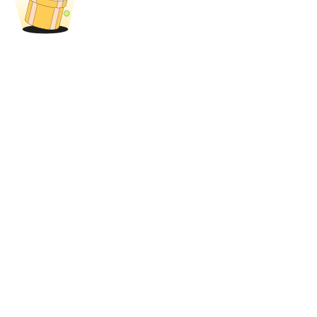
Penguncian BTR
Investasi eksklusif untuk pemegang BTR
Pinjaman
Layanan pinjaman yang didukung Crypto