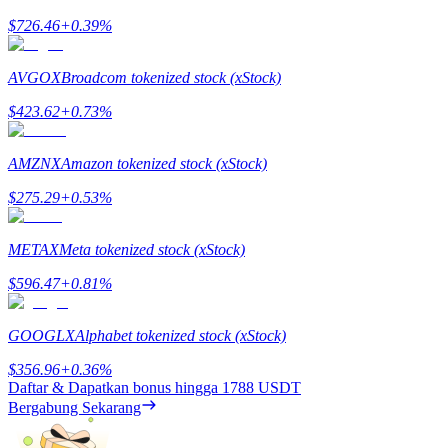
$
726.46
+
0.39
%
Mempertaruhkan
Pengembalian tinggi & akses instan
AVGOX
Broadcom tokenized stock (xStock)
$
423.62
+
0.73
%
AMZNX
Amazon tokenized stock (xStock)
$
275.29
+
0.53
%
METAX
Meta tokenized stock (xStock)
Launchpool
$
596.47
+
0.81
%
Staking fleksibel untuk mendapatkan token populer
GOOGLX
Alphabet tokenized stock (xStock)
$
356.96
+
0.36
%
Daftar & Dapatkan bonus hingga
1788 USDT
Bergabung Sekarang