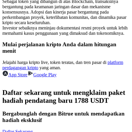
Sebagai token yang dibangun di atas Blockchain, transaksinya
Kontrak berjangka menggunakan USDC sebagai jaminannya
bergantung pada keamanan jaringan dasar dan mekanisme
konsensusnya. Adopsi dan kinerja pasar bergantung pada
perkembangan proyek, keterlibatan komunitas, dan dinamika pasar
kripto secara keseluruhan.
Investor sebaiknya meninjau dokumentasi resmi proyek untuk lebih
memahami kasus penggunaan yang dimaksud dan tokenomiknya.
Mulai perjalanan kripto Anda dalam hitungan
menit
Jelajahi harga kripto live, token teratas, dan tren pasar di
platform
Copy Trading
perdagangan kripto
yang aman.
App Store
Google Play
Bergabunglah dengan pedagang top
Daftar sekarang untuk mengklaim paket
hadiah pendatang baru 1788 USDT
Bergabunglah dengan Bitrue untuk mendapatkan
hadiah eksklusif
Daftar Sekarang