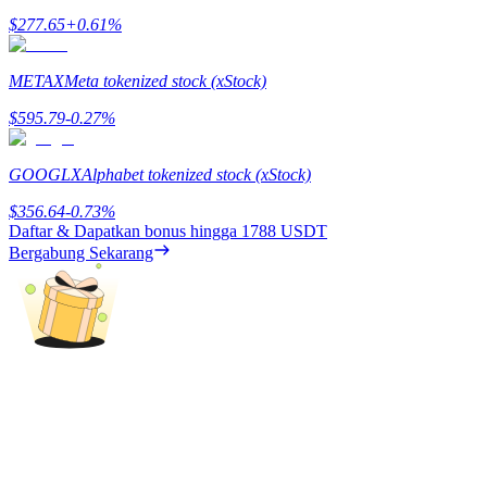
$
277.65
+
0.61
%
Mempertaruhkan
Pengembalian tinggi & akses instan
METAX
Meta tokenized stock (xStock)
$
595.79
-0.27
%
GOOGLX
Alphabet tokenized stock (xStock)
$
356.64
-0.73
%
Daftar & Dapatkan bonus hingga
1788 USDT
Bergabung Sekarang
Launchpool
Staking fleksibel untuk mendapatkan token populer