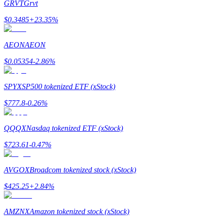
GRVT
Grvt
Menghasilkan
$
0.3485
+
23.35
%
AEON
AEON
$
0.05354
-2.86
%
SPYX
SP500 tokenized ETF (xStock)
$
777.8
-0.26
%
Babi Kekuatan
QQQX
Nasdaq tokenized ETF (xStock)
Dapatkan imbalan kompetitif setiap hari
$
723.61
-0.47
%
AVGOX
Broadcom tokenized stock (xStock)
$
425.25
+
2.84
%
AMZNX
Amazon tokenized stock (xStock)