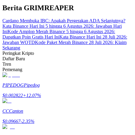
Berita GRIMREAPER
Memandu
Cardano Membuka IBC: Apakah Pergerakan ADA Selanjutnya?
Panduan Pemula Berjangka
Kata Binance Hari Ini 5 hingga 6 Agustus 2026: Jawaban Hari
Ini
Kode Amplop Merah Binance 5 hingga 6 Agustus 2026:
Dapatkan Poin Gratis Hari Ini
Kata Binance Hari Ini 28 Juli 2026:
Jawaban WOTD
Kode Paket Merah Binance 28 Juli 2026: Klaim
Sekarang
Peringkat Kripto
Daftar Baru
Tren
Pemenang
Strategi perdagangan
PIPEDOG
Pipedog
Pelajari cara untuk tetap menghasilkan keuntungan
$
0.002822
+
12.07
%
CC
Canton
$
0.09667
-2.35
%