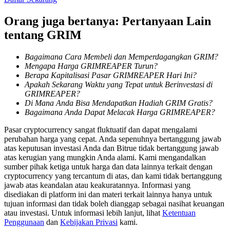
Menjadi Pedagang Salinan
Orang juga bertanya: Pertanyaan Lain
Nikmati pembagian keuntungan dan komisi copy trading
tentang GRIM
Bagaimana Cara Membeli dan Memperdagangkan GRIM?
Mengapa Harga GRIMREAPER Turun?
Berapa Kapitalisasi Pasar GRIMREAPER Hari Ini?
Apakah Sekarang Waktu yang Tepat untuk Berinvestasi di
GRIMREAPER?
Di Mana Anda Bisa Mendapatkan Hadiah GRIM Gratis?
Bagaimana Anda Dapat Melacak Harga GRIMREAPER?
Pasar cryptocurrency sangat fluktuatif dan dapat mengalami
Informasi
perubahan harga yang cepat. Anda sepenuhnya bertanggung jawab
Analisis data besar termasuk info perdagangan, dll.
atas keputusan investasi Anda dan Bitrue tidak bertanggung jawab
atas kerugian yang mungkin Anda alami. Kami mengandalkan
sumber pihak ketiga untuk harga dan data lainnya terkait dengan
cryptocurrency yang tercantum di atas, dan kami tidak bertanggung
jawab atas keandalan atau keakuratannya. Informasi yang
disediakan di platform ini dan materi terkait lainnya hanya untuk
tujuan informasi dan tidak boleh dianggap sebagai nasihat keuangan
atau investasi. Untuk informasi lebih lanjut, lihat
Ketentuan
Penggunaan
dan
Kebijakan Privasi
kami.