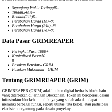
Sepanjang Waktu Tertinggi
$
--
Tinggi
(24h)
$
--
Rendah
(24h)
$
--
Perubahan Harga
(1h)
--
%
COIN-M Berjangka
Perubahan Harga
(24h)
--
%
Perubahan Harga
(7d)
--
%
Mata Uang Kripto Berjangka
Data Pasar GRIMREAPER
TradFi
Peringkat Pasar
1000+
Kapitalisasi Pasar
$
0
Derivatif saham, forex, logam mulia, dan komoditas
0
Pasokan Beredar
--
GRIM
Pasokan Maksimum
--
GRIM
Tentang GRIMREAPER (GRIM)
GRIMREAPER (GRIM) adalah token digital berbasis blockchain
yang diterbitkan di jaringan Blockchain. Token ini beroperasi dalam
infrastruktur blockchain induknya yang sudah ada dan dapat
memiliki berbagai fungsi, seperti utilitas, tata kelola, atau partisipasi
ekosistem tergantung pada desain proyeknya.
USDC Berjangka