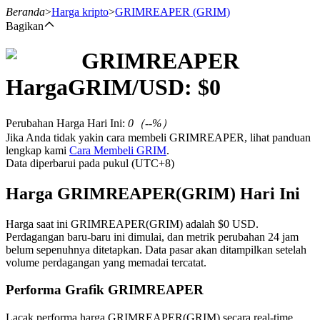
Beranda
>
Harga kripto
>
GRIMREAPER
(GRIM)
Bagikan
GRIMREAPER
Berjangka
Harga
GRIM
/USD: $
0
Perubahan Harga Hari Ini
:
0
（
--
%）
Jika Anda tidak yakin cara membeli GRIMREAPER, lihat panduan
lengkap kami
Cara Membeli GRIM
.
Data diperbarui pada pukul (UTC+8)
Harga GRIMREAPER(GRIM) Hari Ini
USDT Berjangka
Harga saat ini GRIMREAPER(GRIM) adalah $0 USD.
Perdagangan baru-baru ini dimulai, dan metrik perubahan 24 jam
Kontrak berjangka menggunakan USDT sebagai jaminannya
belum sepenuhnya ditetapkan. Data pasar akan ditampilkan setelah
volume perdagangan yang memadai tercatat.
Performa Grafik GRIMREAPER
Lacak performa harga GRIMREAPER(GRIM) secara real-time.