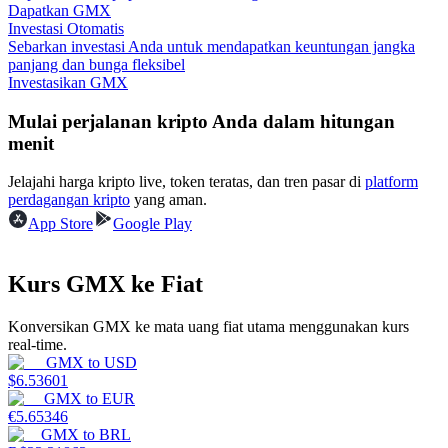
Dapatkan GMX
Investasi Otomatis
Menghasilkan
Sebarkan investasi Anda untuk mendapatkan keuntungan jangka
panjang dan bunga fleksibel
Investasikan GMX
Mulai perjalanan kripto Anda dalam hitungan
menit
Jelajahi harga kripto live, token teratas, dan tren pasar di
platform
perdagangan kripto
yang aman.
App Store
Google Play
Babi Kekuatan
Dapatkan imbalan kompetitif setiap hari
Kurs GMX ke Fiat
Konversikan GMX ke mata uang fiat utama menggunakan kurs
real-time.
GMX
to
USD
$
6.53601
GMX
to
EUR
€
5.65346
GMX
to
BRL