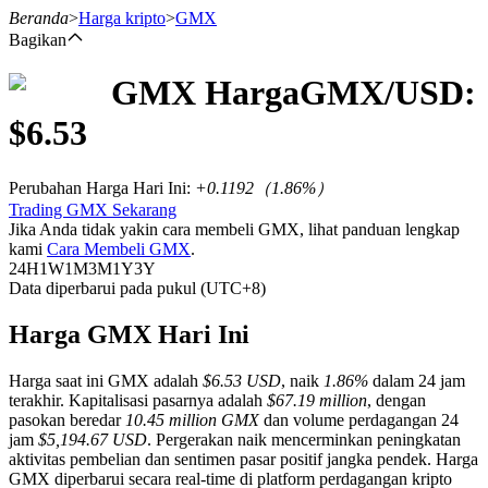
Beranda
>
Harga kripto
>
GMX
Bagikan
GMX
Harga
GMX
/USD:
Berjangka
$
6.53
Perubahan Harga Hari Ini
:
+0.1192
（
1.86
%）
Trading GMX Sekarang
Jika Anda tidak yakin cara membeli GMX, lihat panduan lengkap
kami
Cara Membeli GMX
.
24H
1W
1M
3M
1Y
3Y
Data diperbarui pada pukul (UTC+8)
USDT Berjangka
Harga GMX Hari Ini
Kontrak berjangka menggunakan USDT sebagai jaminannya
Harga saat ini GMX adalah
$6.53 USD
, naik
1.86%
dalam 24 jam
terakhir. Kapitalisasi pasarnya adalah
$67.19 million
, dengan
pasokan beredar
10.45 million GMX
dan volume perdagangan 24
jam
$5,194.67 USD
. Pergerakan naik mencerminkan peningkatan
aktivitas pembelian dan sentimen pasar positif jangka pendek. Harga
GMX diperbarui secara real-time di platform perdagangan kripto