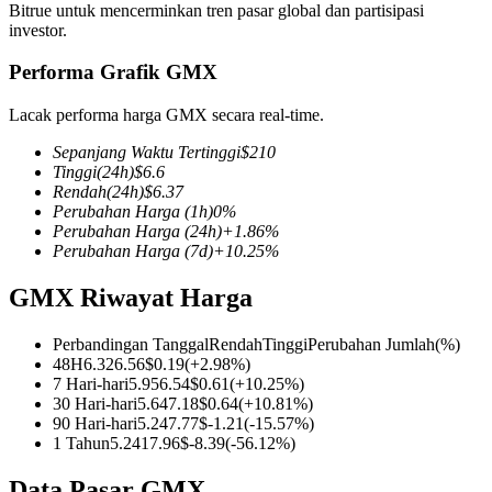
Bitrue untuk mencerminkan tren pasar global dan partisipasi
investor.
Performa Grafik GMX
COIN-M Berjangka
Lacak performa harga GMX secara real-time.
Mata Uang Kripto Berjangka
Sepanjang Waktu Tertinggi
$
210
Tinggi
(24h)
$
6.6
Rendah
(24h)
$
6.37
Perubahan Harga
(1h)
0
%
TradFi
Perubahan Harga
(24h)
+
1.86
%
Perubahan Harga
(7d)
+
10.25
%
Derivatif saham, forex, logam mulia, dan komoditas
GMX Riwayat Harga
Perbandingan Tanggal
Rendah
Tinggi
Perubahan Jumlah
(%)
48H
6.32
6.56
$
0.19
(
+
2.98
%)
7 Hari-hari
5.95
6.54
$
0.61
(
+
10.25
%)
30 Hari-hari
5.64
7.18
$
0.64
(
+
10.81
%)
90 Hari-hari
5.24
7.77
$
-1.21
(
-15.57
%)
1 Tahun
5.24
17.96
$
-8.39
(
-56.12
%)
USDC Berjangka
Data Pasar GMX