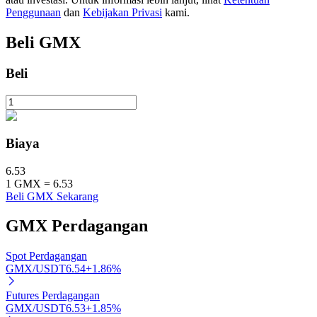
Penggunaan
dan
Kebijakan Privasi
kami.
Beli
GMX
Investasi Otomatis
Beli
Raih keuntungan jangka panjang dan kepentingan fleksibel
Biaya
6.53
1
GMX
=
6.53
Beli GMX Sekarang
GMX
Perdagangan
Pelajari Staking
Spot Perdagangan
Pelajari tentang mendapatkan penghasilan pasif
GMX/USDT
6.54
+
1.86
%
Bitrue
AI
Futures Perdagangan
GMX/USDT
6.53
+
1.85
%