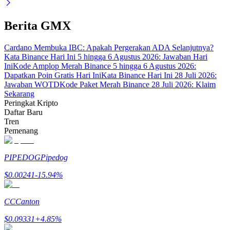
Berita GMX
Cardano Membuka IBC: Apakah Pergerakan ADA Selanjutnya?
Kata Binance Hari Ini 5 hingga 6 Agustus 2026: Jawaban Hari
Mitra Bitrue
Ini
Kode Amplop Merah Binance 5 hingga 6 Agustus 2026:
Dapatkan Poin Gratis Hari Ini
Kata Binance Hari Ini 28 Juli 2026:
Jawaban WOTD
Kode Paket Merah Binance 28 Juli 2026: Klaim
Sekarang
Peringkat Kripto
Daftar Baru
Tren
Pemenang
PIPEDOG
Pipedog
Afiliasi Bitrue
$
0.00241
-15.94
%
Hingga 65% Komisi!
CC
Canton
$
0.09331
+
4.85
%