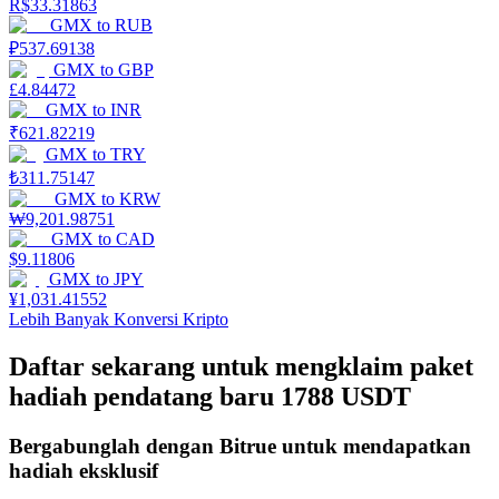
R$
33.31863
GMX
to
RUB
Mempertaruhkan
₽
537.69138
GMX
to
GBP
Pengembalian tinggi & akses instan
£
4.84472
GMX
to
INR
₹
621.82219
GMX
to
TRY
₺
311.75147
GMX
to
KRW
₩
9,201.98751
GMX
to
CAD
$
9.11806
GMX
to
JPY
¥
1,031.41552
Launchpool
Lebih Banyak Konversi Kripto
Staking fleksibel untuk mendapatkan token populer
Daftar sekarang untuk mengklaim paket
hadiah pendatang baru 1788 USDT
Bergabunglah dengan Bitrue untuk mendapatkan
hadiah eksklusif