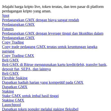
Jelajahi harga kripto live, token teratas, dan tren pasar di platform
Memandu
perdagangan kripto yang aman.
Spot
Panduan Pemula Berjangka
Perdagangkan GMX dengan biaya sangat rendah
Perdagangkan GMX
Futures
Perdagangkan GMX dengan leverage tinggi dan likuiditas dalam
Perdagangkan GMX
Copy Trading
Copy trade pedagang GMX teratas untuk keuntungan jangka
panjang
Copy Trading GMX
Beli GMX
Beli GMX di Bitrue menggunakan kartu kredit/debit, transfer bank,
deposit fiat, SEPA, dan lainnya
Strategi perdagangan
Beli GMX
Flexible Staking
Pelajari cara untuk tetap menghasilkan keuntungan
Dapatkan hadiah harian yang kompetitif pada GMX
Dapatkan GMX
Staking
Stake GMX untuk imbal hasil tinggi
Staking GMX
Launchpool
Dapatkan token populer melalui staking fleksibel