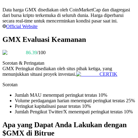
Menjadi Pedagang Salinan
Data harga GMX disediakan oleh CoinMarketCap dan diagregasi
Nikmati pembagian keuntungan dan komisi copy trading
dari bursa kripto terkemuka di seluruh dunia. Harga diperbarui
secara real-time untuk mencerminkan kondisi pasar saat ini.
Official Website
GMX Evaluasi Keamanan
86.39
/100
Sorotan & Peringatan
GMX
Peringkat disediakan oleh situs pihak ketiga, yang
menunjukkan situasi proyek investasi.
CERTIK
Informasi
Sorotan
Analisis data besar termasuk info perdagangan, dll.
Jumlah MAU menempati peringkat teratas 10%
Volume perdagangan harian menempati peringkat teratas 25%
Peringkat kapitalisasi pasar teratas 10%
Jumlah Pengikut Twitter/X menempati peringkat teratas 10%
Apa yang Dapat Anda Lakukan dengan
$GMX di Bitrue