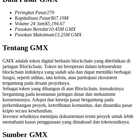
Kontrak berjangka menggunakan USDC sebagai jaminannya
Peringkat Pasar
270
Kapitalisasi Pasar
$
67.19M
Volume 24 Jam
$
5,194.67
Pasokan Beredar
10.45M
GMX
Pasokan Maksimum
13.25M
GMX
Tentang GMX
GMX adalah token digital berbasis blockchain yang diterbitkan di
jaringan Blockchain. Token ini beroperasi dalam infrastruktur
Copy Trading
blockchain induknya yang sudah ada dan dapat memiliki berbagai
fungsi, seperti utilitas, tata kelola, atau partisipasi ekosistem
Bergabunglah dengan pedagang top
tergantung pada desain proyeknya.
Sebagai token yang dibangun di atas Blockchain, transaksinya
bergantung pada keamanan jaringan dasar dan mekanisme
konsensusnya. Adopsi dan kinerja pasar bergantung pada
perkembangan proyek, keterlibatan komunitas, dan dinamika pasar
kripto secara keseluruhan.
Investor sebaiknya meninjau dokumentasi resmi proyek untuk lebih
memahami kasus penggunaan yang dimaksud dan tokenomiknya.
Sumber GMX