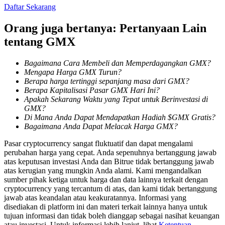
Daftar Sekarang
Orang juga bertanya: Pertanyaan Lain
Penguncian BTR
tentang GMX
Investasi eksklusif untuk pemegang BTR
Bagaimana Cara Membeli dan Memperdagangkan GMX?
Mengapa Harga GMX Turun?
Berapa harga tertinggi sepanjang masa dari GMX?
Berapa Kapitalisasi Pasar GMX Hari Ini?
Apakah Sekarang Waktu yang Tepat untuk Berinvestasi di
GMX?
Di Mana Anda Dapat Mendapatkan Hadiah $GMX Gratis?
Bagaimana Anda Dapat Melacak Harga GMX?
Pasar cryptocurrency sangat fluktuatif dan dapat mengalami
Pinjaman
perubahan harga yang cepat. Anda sepenuhnya bertanggung jawab
atas keputusan investasi Anda dan Bitrue tidak bertanggung jawab
Layanan pinjaman yang didukung Crypto
atas kerugian yang mungkin Anda alami. Kami mengandalkan
sumber pihak ketiga untuk harga dan data lainnya terkait dengan
cryptocurrency yang tercantum di atas, dan kami tidak bertanggung
jawab atas keandalan atau keakuratannya. Informasi yang
disediakan di platform ini dan materi terkait lainnya hanya untuk
tujuan informasi dan tidak boleh dianggap sebagai nasihat keuangan
atau investasi. Untuk informasi lebih lanjut, lihat
Ketentuan