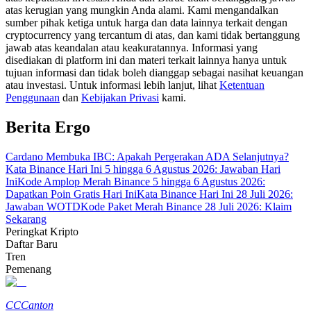
atas kerugian yang mungkin Anda alami. Kami mengandalkan
sumber pihak ketiga untuk harga dan data lainnya terkait dengan
Memandu
cryptocurrency yang tercantum di atas, dan kami tidak bertanggung
jawab atas keandalan atau keakuratannya. Informasi yang
Panduan Pemula Berjangka
disediakan di platform ini dan materi terkait lainnya hanya untuk
tujuan informasi dan tidak boleh dianggap sebagai nasihat keuangan
atau investasi. Untuk informasi lebih lanjut, lihat
Ketentuan
Penggunaan
dan
Kebijakan Privasi
kami.
Berita Ergo
Cardano Membuka IBC: Apakah Pergerakan ADA Selanjutnya?
Kata Binance Hari Ini 5 hingga 6 Agustus 2026: Jawaban Hari
Ini
Kode Amplop Merah Binance 5 hingga 6 Agustus 2026:
Dapatkan Poin Gratis Hari Ini
Kata Binance Hari Ini 28 Juli 2026:
Strategi perdagangan
Jawaban WOTD
Kode Paket Merah Binance 28 Juli 2026: Klaim
Pelajari cara untuk tetap menghasilkan keuntungan
Sekarang
Peringkat Kripto
Daftar Baru
Tren
Pemenang
CC
Canton