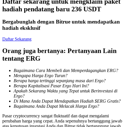
Daftar sekarang untuk mengklaim paket
Menjadi Pedagang Salinan
hadiah pendatang baru 236 USDT
Nikmati pembagian keuntungan dan komisi copy trading
Bergabunglah dengan Bitrue untuk mendapatkan
hadiah eksklusif
Daftar Sekarang
Orang juga bertanya: Pertanyaan Lain
tentang ERG
Bagaimana Cara Membeli dan Memperdagangkan ERG?
Informasi
Mengapa Harga Ergo Turun?
Berapa harga tertinggi sepanjang masa dari Ergo?
Analisis data besar termasuk info perdagangan, dll.
Berapa Kapitalisasi Pasar Ergo Hari Ini?
Apakah Sekarang Waktu yang Tepat untuk Berinvestasi di
Ergo?
Di Mana Anda Dapat Mendapatkan Hadiah $ERG Gratis?
Bagaimana Anda Dapat Melacak Harga Ergo?
Pasar cryptocurrency sangat fluktuatif dan dapat mengalami
perubahan harga yang cepat. Anda sepenuhnya bertanggung jawab
atas keputusan investasi Anda dan Bitrue tidak bertanggung jawab