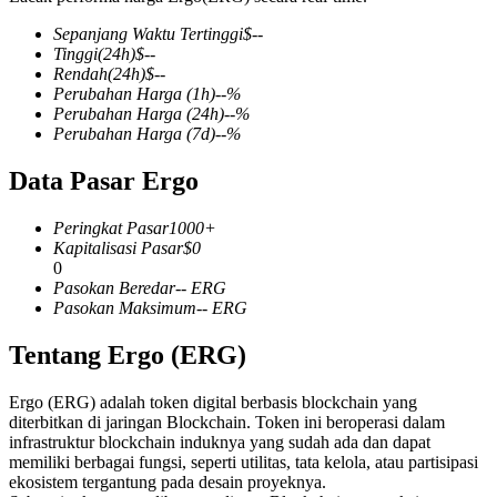
Sepanjang Waktu Tertinggi
$
--
Tinggi
(24h)
$
--
Rendah
(24h)
$
--
Perubahan Harga
(1h)
--
%
COIN-M Berjangka
Perubahan Harga
(24h)
--
%
Perubahan Harga
(7d)
--
%
Mata Uang Kripto Berjangka
Data Pasar Ergo
TradFi
Peringkat Pasar
1000+
Kapitalisasi Pasar
$
0
Derivatif saham, forex, logam mulia, dan komoditas
0
Pasokan Beredar
--
ERG
Pasokan Maksimum
--
ERG
Tentang Ergo (ERG)
Ergo (ERG) adalah token digital berbasis blockchain yang
diterbitkan di jaringan Blockchain. Token ini beroperasi dalam
infrastruktur blockchain induknya yang sudah ada dan dapat
memiliki berbagai fungsi, seperti utilitas, tata kelola, atau partisipasi
ekosistem tergantung pada desain proyeknya.
USDC Berjangka