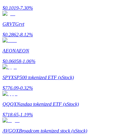
$
0.1019
-7.30
%
Menghasilkan
GRVT
Grvt
$
0.2862
-8.12
%
AEON
AEON
$
0.06058
-1.06
%
Babi Kekuatan
SPYX
SP500 tokenized ETF (xStock)
Dapatkan imbalan kompetitif setiap hari
$
776.09
-0.32
%
QQQX
Nasdaq tokenized ETF (xStock)
$
718.65
-1.19
%
AVGOX
Broadcom tokenized stock (xStock)