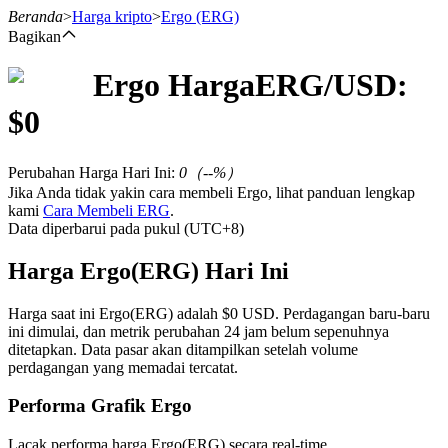
Beranda
>
Harga kripto
>
Ergo
(ERG)
Bagikan
Ergo
Harga
ERG
/USD:
Berjangka
$
0
Perubahan Harga Hari Ini
:
0
（
--
%）
Jika Anda tidak yakin cara membeli Ergo, lihat panduan lengkap
kami
Cara Membeli ERG
.
Data diperbarui pada pukul (UTC+8)
Harga Ergo(ERG) Hari Ini
USDT Berjangka
Harga saat ini Ergo(ERG) adalah $0 USD. Perdagangan baru-baru
ini dimulai, dan metrik perubahan 24 jam belum sepenuhnya
Kontrak berjangka menggunakan USDT sebagai jaminannya
ditetapkan. Data pasar akan ditampilkan setelah volume
perdagangan yang memadai tercatat.
Performa Grafik Ergo
Lacak performa harga Ergo(ERG) secara real-time.