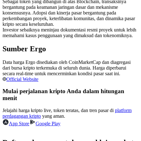
Sebagai token yang dibangun di atas Blockchain, transaksinya
Kontrak berjangka menggunakan USDC sebagai jaminannya
bergantung pada keamanan jaringan dasar dan mekanisme
konsensusnya. Adopsi dan kinerja pasar bergantung pada
perkembangan proyek, keterlibatan komunitas, dan dinamika pasar
kripto secara keseluruhan.
Investor sebaiknya meninjau dokumentasi resmi proyek untuk lebih
memahami kasus penggunaan yang dimaksud dan tokenomiknya.
Sumber Ergo
Data harga Ergo disediakan oleh CoinMarketCap dan diagregasi
dari bursa kripto terkemuka di seluruh dunia. Harga diperbarui
Copy Trading
secara real-time untuk mencerminkan kondisi pasar saat ini.
Official Website
Bergabunglah dengan pedagang top
Mulai perjalanan kripto Anda dalam hitungan
menit
Jelajahi harga kripto live, token teratas, dan tren pasar di
platform
perdagangan kripto
yang aman.
App Store
Google Play