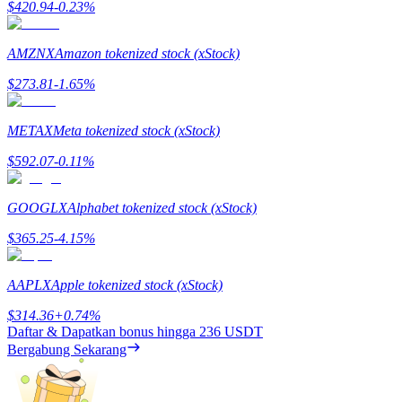
$
420.94
-0.23
%
Mempertaruhkan
AMZNX
Amazon tokenized stock (xStock)
Pengembalian tinggi & akses instan
$
273.81
-1.65
%
METAX
Meta tokenized stock (xStock)
$
592.07
-0.11
%
GOOGLX
Alphabet tokenized stock (xStock)
$
365.25
-4.15
%
Launchpool
Staking fleksibel untuk mendapatkan token populer
AAPLX
Apple tokenized stock (xStock)
$
314.36
+
0.74
%
Daftar & Dapatkan bonus hingga
236 USDT
Bergabung Sekarang