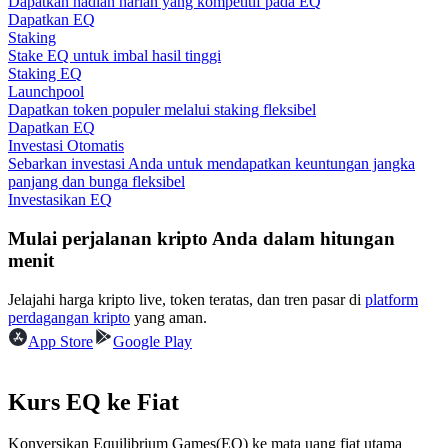
Dapatkan hadiah harian yang kompetitif pada EQ
Dapatkan EQ
Staking
Memandu
Stake EQ untuk imbal hasil tinggi
Staking EQ
Panduan Pemula Berjangka
Launchpool
Dapatkan token populer melalui staking fleksibel
Dapatkan EQ
Investasi Otomatis
Sebarkan investasi Anda untuk mendapatkan keuntungan jangka
panjang dan bunga fleksibel
Investasikan EQ
Mulai perjalanan kripto Anda dalam hitungan
menit
Strategi perdagangan
Jelajahi harga kripto live, token teratas, dan tren pasar di
platform
Pelajari cara untuk tetap menghasilkan keuntungan
perdagangan kripto
yang aman.
App Store
Google Play
Kurs EQ ke Fiat
Konversikan Equilibrium Games(EQ) ke mata uang fiat utama