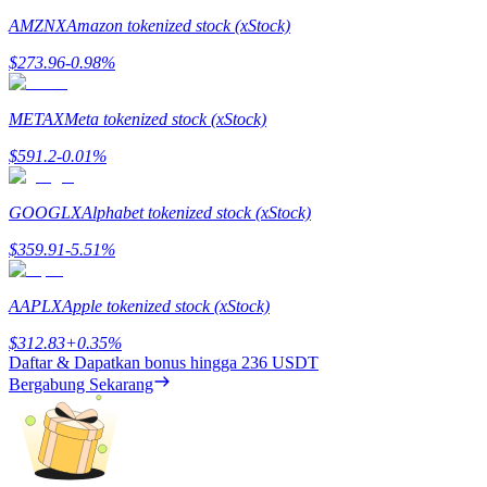
AMZNX
Amazon tokenized stock (xStock)
$
273.96
-0.98
%
METAX
Meta tokenized stock (xStock)
Referensi
$
591.2
-0.01
%
Undang teman untuk mendapatkan imbalan tunai
Deposit CASHCAT & Win
GOOGLX
Alphabet tokenized stock (xStock)
$
359.91
-5.51
%
AAPLX
Apple tokenized stock (xStock)
$
312.83
+
0.35
%
Daftar & Dapatkan bonus hingga
236 USDT
Bergabung Sekarang
Deposit CASHCAT & Win