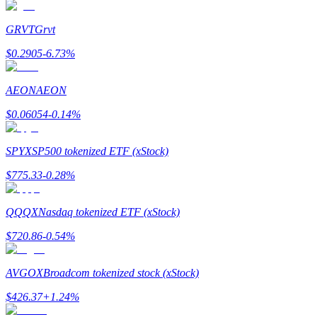
GRVT
Grvt
$
0.2905
-6.73
%
Mitra Bitrue
AEON
AEON
$
0.06054
-0.14
%
SPYX
SP500 tokenized ETF (xStock)
$
775.33
-0.28
%
QQQX
Nasdaq tokenized ETF (xStock)
Afiliasi Bitrue
$
720.86
-0.54
%
Hingga 65% Komisi!
AVGOX
Broadcom tokenized stock (xStock)
$
426.37
+
1.24
%