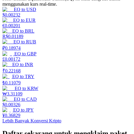
menggunakan kurs real-time.
EQ
to
USD
Menghasilkan
$
0.00232
EQ
to
EUR
€
0.00201
EQ
to
BRL
R$
0.01189
EQ
to
RUB
₽
0.18974
EQ
to
GBP
£
0.00172
EQ
to
INR
₹
0.22168
Babi Kekuatan
EQ
to
TRY
₺
0.11079
Dapatkan imbalan kompetitif setiap hari
EQ
to
KRW
₩
3.31109
EQ
to
CAD
$
0.00326
EQ
to
JPY
¥
0.36829
Lebih Banyak Konversi Kripto
Daftar sekarang untuk mengklaim paket