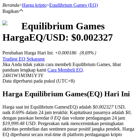
Beranda
>
Harga kripto
>
Equilibrium Games
(EQ)
Bagikan
Equilibrium Games
Berjangka
Harga
EQ
/USD: $
0.002327
Perubahan Harga Hari Ini
:
+0.000186
（
8.69
%）
Trading EQ Sekarang
Jika Anda tidak yakin cara membeli Equilibrium Games, lihat
panduan lengkap kami
Cara Membeli EQ
.
24H
1W
1M
3M
1Y
3Y
Data diperbarui pada pukul (UTC+8)
USDT Berjangka
Harga Equilibrium Games(EQ) Hari Ini
Kontrak berjangka menggunakan USDT sebagai jaminannya
Harga saat ini Equilibrium Games(EQ) adalah
$0.002327 USD
,
naik
8.69%
dalam 24 jam terakhir. Kapitalisasi pasarnya adalah
$0
,
dengan pasokan beredar
0 EQ
dan volume perdagangan 24 jam
$19,999.48 USD
. Pergerakan naik mencerminkan peningkatan
aktivitas pembelian dan sentimen pasar positif jangka pendek. Harga
EQ diperbarui secara real-time di platform perdagangan kripto