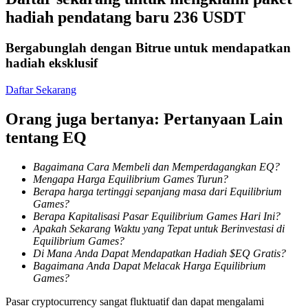
hadiah pendatang baru 236 USDT
Mempertaruhkan
Bergabunglah dengan Bitrue untuk mendapatkan
Pengembalian tinggi & akses instan
hadiah eksklusif
Daftar Sekarang
Orang juga bertanya: Pertanyaan Lain
tentang EQ
Bagaimana Cara Membeli dan Memperdagangkan EQ?
Mengapa Harga Equilibrium Games Turun?
Launchpool
Berapa harga tertinggi sepanjang masa dari Equilibrium
Games?
Staking fleksibel untuk mendapatkan token populer
Berapa Kapitalisasi Pasar Equilibrium Games Hari Ini?
Apakah Sekarang Waktu yang Tepat untuk Berinvestasi di
Equilibrium Games?
Di Mana Anda Dapat Mendapatkan Hadiah $EQ Gratis?
Bagaimana Anda Dapat Melacak Harga Equilibrium
Games?
Pasar cryptocurrency sangat fluktuatif dan dapat mengalami