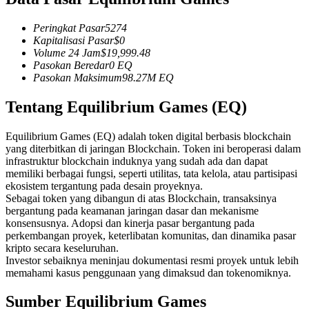
Kontrak berjangka menggunakan USDC sebagai jaminannya
Peringkat Pasar
5274
Kapitalisasi Pasar
$
0
Volume 24 Jam
$
19,999.48
Pasokan Beredar
0
EQ
Pasokan Maksimum
98.27M
EQ
Tentang Equilibrium Games (EQ)
Equilibrium Games (EQ) adalah token digital berbasis blockchain
yang diterbitkan di jaringan Blockchain. Token ini beroperasi dalam
Copy Trading
infrastruktur blockchain induknya yang sudah ada dan dapat
memiliki berbagai fungsi, seperti utilitas, tata kelola, atau partisipasi
Bergabunglah dengan pedagang top
ekosistem tergantung pada desain proyeknya.
Sebagai token yang dibangun di atas Blockchain, transaksinya
bergantung pada keamanan jaringan dasar dan mekanisme
konsensusnya. Adopsi dan kinerja pasar bergantung pada
perkembangan proyek, keterlibatan komunitas, dan dinamika pasar
kripto secara keseluruhan.
Investor sebaiknya meninjau dokumentasi resmi proyek untuk lebih
memahami kasus penggunaan yang dimaksud dan tokenomiknya.
Sumber Equilibrium Games