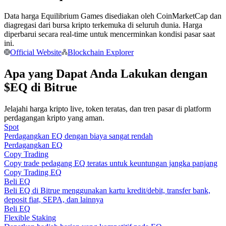
Menjadi Pedagang Salinan
Data harga Equilibrium Games disediakan oleh CoinMarketCap dan
Nikmati pembagian keuntungan dan komisi copy trading
diagregasi dari bursa kripto terkemuka di seluruh dunia. Harga
diperbarui secara real-time untuk mencerminkan kondisi pasar saat
ini.
Official Website
Blockchain Explorer
Apa yang Dapat Anda Lakukan dengan
$EQ di Bitrue
Jelajahi harga kripto live, token teratas, dan tren pasar di platform
perdagangan kripto yang aman.
Spot
Informasi
Perdagangkan EQ dengan biaya sangat rendah
Analisis data besar termasuk info perdagangan, dll.
Perdagangkan EQ
Copy Trading
Copy trade pedagang EQ teratas untuk keuntungan jangka panjang
Copy Trading EQ
Beli EQ
Beli EQ di Bitrue menggunakan kartu kredit/debit, transfer bank,
deposit fiat, SEPA, dan lainnya
Beli EQ
Flexible Staking