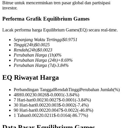
Bitrue untuk mencerminkan tren pasar global dan partisipasi
investor.
Performa Grafik Equilibrium Games
COIN-M Berjangka
Lacak performa harga Equilibrium Games(EQ) secara real-time.
Mata Uang Kripto Berjangka
Sepanjang Waktu Tertinggi
$
0.9751
Tinggi
(24h)
$
0.0025
Rendah
(24h)
$
0.0023
Perubahan Harga
(1h)
0
%
TradFi
Perubahan Harga
(24h)
+
8.69
%
Perubahan Harga
(7d)
-3.84
%
Derivatif saham, forex, logam mulia, dan komoditas
EQ Riwayat Harga
Perbandingan Tanggal
Rendah
Tinggi
Perubahan Jumlah
(%)
48H
0.0023
0.0026
$
-0.0001
(
-3.84
%)
7 Hari-hari
0.0023
0.0027
$
-0.0001
(
-3.84
%)
30 Hari-hari
0.0022
0.003
$
-0.0002
(
-7.4
%)
90 Hari-hari
0.0022
0.0047
$
-0.0022
(
-46.8
%)
1 Tahun
0.0022
0.0211
$
-0.0164
(
-86.77
%)
USDC Berjangka
Data Pasar Equilibrium Games