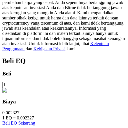
perubahan harga yang cepat. Anda sepenuhnya bertanggung jawab
atas keputusan investasi Anda dan Bitrue tidak bertanggung jawab
atas kerugian yang mungkin Anda alami. Kami mengandalkan
sumber pihak ketiga untuk harga dan data lainnya terkait dengan
Penguncian BTR
cryptocurrency yang tercantum di atas, dan kami tidak bertanggung
Investasi eksklusif untuk pemegang BTR
jawab atas keandalan atau keakuratannya. Informasi yang
disediakan di platform ini dan materi terkait lainnya hanya untuk
tujuan informasi dan tidak boleh dianggap sebagai nasihat keuangan
atau investasi. Untuk informasi lebih lanjut, lihat
Ketentuan
Penggunaan
dan
Kebijakan Privasi
kami.
Beli
EQ
Beli
Pinjaman
Layanan pinjaman yang didukung Crypto
Biaya
0.002327
1
EQ
=
0.002327
Beli EQ Sekarang