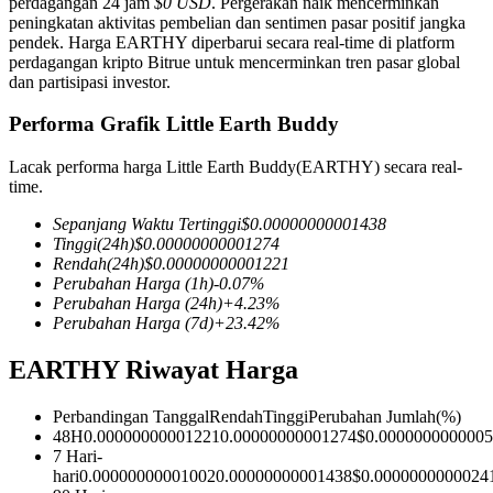
perdagangan 24 jam
$0 USD
. Pergerakan naik mencerminkan
peningkatan aktivitas pembelian dan sentimen pasar positif jangka
pendek. Harga EARTHY diperbarui secara real-time di platform
perdagangan kripto Bitrue untuk mencerminkan tren pasar global
dan partisipasi investor.
COIN-M Berjangka
Performa Grafik Little Earth Buddy
Mata Uang Kripto Berjangka
Lacak performa harga Little Earth Buddy(EARTHY) secara real-
time.
TradFi
Sepanjang Waktu Tertinggi
$
0.00000000001438
Tinggi
(24h)
$
0.00000000001274
Derivatif saham, forex, logam mulia, dan komoditas
Rendah
(24h)
$
0.00000000001221
Perubahan Harga
(1h)
-0.07
%
Perubahan Harga
(24h)
+
4.23
%
Perubahan Harga
(7d)
+
23.42
%
EARTHY Riwayat Harga
Perbandingan Tanggal
Rendah
Tinggi
Perubahan Jumlah
(%)
48H
0.00000000001221
0.00000000001274
$
0.000000000000
7 Hari-
hari
0.00000000001002
0.00000000001438
$
0.0000000000024
USDC Berjangka