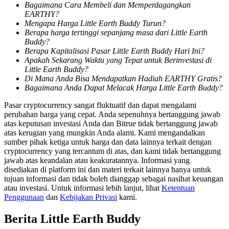
Bagaimana Cara Membeli dan Memperdagangkan
EARTHY?
Memandu
Mengapa Harga Little Earth Buddy Turun?
Berapa harga tertinggi sepanjang masa dari Little Earth
Panduan Pemula Berjangka
Buddy?
Berapa Kapitalisasi Pasar Little Earth Buddy Hari Ini?
Apakah Sekarang Waktu yang Tepat untuk Berinvestasi di
Little Earth Buddy?
Di Mana Anda Bisa Mendapatkan Hadiah EARTHY Gratis?
Bagaimana Anda Dapat Melacak Harga Little Earth Buddy?
Pasar cryptocurrency sangat fluktuatif dan dapat mengalami
perubahan harga yang cepat. Anda sepenuhnya bertanggung jawab
atas keputusan investasi Anda dan Bitrue tidak bertanggung jawab
atas kerugian yang mungkin Anda alami. Kami mengandalkan
sumber pihak ketiga untuk harga dan data lainnya terkait dengan
Strategi perdagangan
cryptocurrency yang tercantum di atas, dan kami tidak bertanggung
jawab atas keandalan atau keakuratannya. Informasi yang
Pelajari cara untuk tetap menghasilkan keuntungan
disediakan di platform ini dan materi terkait lainnya hanya untuk
tujuan informasi dan tidak boleh dianggap sebagai nasihat keuangan
atau investasi. Untuk informasi lebih lanjut, lihat
Ketentuan
Penggunaan
dan
Kebijakan Privasi
kami.
Berita Little Earth Buddy