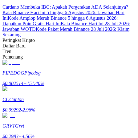
Cardano Membuka IBC: Apakah Pergerakan ADA Selanjutnya?
Menghasilkan
Kata Binance Hari Ini 5 hingga 6 Agustus 2026: Jawaban Hari
Ini
Kode Amplop Merah Binance 5 hingga 6 Agustus 2026:
Dapatkan Poin Gratis Hari Ini
Kata Binance Hari Ini 28 Juli 2026:
Jawaban WOTD
Kode Paket Merah Binance 28 Juli 2026: Klaim
Sekarang
Peringkat Kripto
Daftar Baru
Tren
Pemenang
PIPEDOG
Pipedog
Babi Kekuatan
$
0.002514
+
151.40
%
Dapatkan imbalan kompetitif setiap hari
CC
Canton
$
0.09292
-2.96
%
GRVT
Grvt
$
0.2983
+
4.56
%