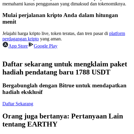
memahami kasus penggunaan yang dimaksud dan tokenomiknya.
Menjadi Pedagang Salinan
Mulai perjalanan kripto Anda dalam hitungan
Nikmati pembagian keuntungan dan komisi copy trading
menit
Jelajahi harga kripto live, token teratas, dan tren pasar di
platform
perdagangan kripto
yang aman.
App Store
Google Play
Daftar sekarang untuk mengklaim paket
hadiah pendatang baru 1788 USDT
Informasi
Bergabunglah dengan Bitrue untuk mendapatkan
Analisis data besar termasuk info perdagangan, dll.
hadiah eksklusif
Daftar Sekarang
Orang juga bertanya: Pertanyaan Lain
tentang EARTHY