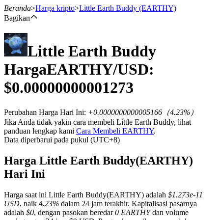
Beranda
>
Harga kripto
>
Little Earth Buddy
(EARTHY)
Bagikan
Little Earth Buddy
Berjangka
Harga
EARTHY
/USD:
$
0.00000000001273
Perubahan Harga Hari Ini
:
+0.0000000000005166
（
4.23
%）
Jika Anda tidak yakin cara membeli Little Earth Buddy, lihat
panduan lengkap kami
Cara Membeli EARTHY
.
Data diperbarui pada pukul (UTC+8)
USDT Berjangka
Harga Little Earth Buddy(EARTHY)
Kontrak berjangka menggunakan USDT sebagai jaminannya
Hari Ini
Harga saat ini Little Earth Buddy(EARTHY) adalah
$1.273e-11
USD
, naik
4.23%
dalam 24 jam terakhir. Kapitalisasi pasarnya
adalah
$0
, dengan pasokan beredar
0 EARTHY
dan volume