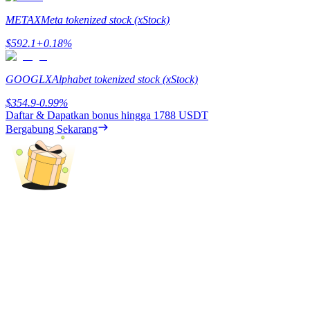
METAX
Meta tokenized stock (xStock)
$
592.1
+
0.18
%
Penguncian BTR
Investasi eksklusif untuk pemegang BTR
GOOGLX
Alphabet tokenized stock (xStock)
$
354.9
-0.99
%
Daftar & Dapatkan bonus hingga
1788 USDT
Bergabung Sekarang
Pinjaman
Layanan pinjaman yang didukung Crypto