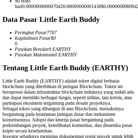
90 Hari-
hari
0.000000000007042
0.00000000001438
$
0.000000000004
Kontrak berjangka menggunakan USDC sebagai jaminannya
Data Pasar Little Earth Buddy
Peringkat Pasar
7707
Kapitalisasi Pasar
$
0
0
Pasokan Beredar
0
EARTHY
Pasokan Maksimum
0
EARTHY
Tentang Little Earth Buddy (EARTHY)
Copy Trading
Bergabunglah dengan pedagang top
Little Earth Buddy (EARTHY) adalah token digital berbasis
blockchain yang diterbitkan di jaringan Blockchain. Token ini
beroperasi dalam infrastruktur blockchain induknya yang sudah ada
dan dapat memiliki berbagai fungsi, seperti utilitas, tata kelola, atau
partisipasi ekosistem tergantung pada desain proyeknya.
Sebagai token yang dibangun di atas Blockchain, transaksinya
bergantung pada keamanan jaringan dasar dan mekanisme
konsensusnya. Adopsi dan kinerja pasar bergantung pada
perkembangan proyek, keterlibatan komunitas, dan dinamika pasar
kripto secara keseluruhan.
Investor sebaiknya meninjau dokumentasi resmi proyek untuk lebih