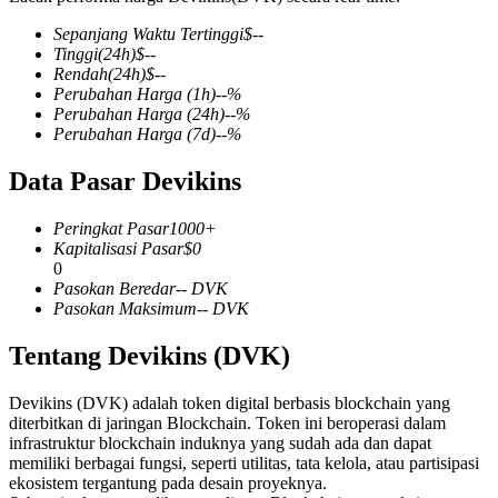
Sepanjang Waktu Tertinggi
$
--
Tinggi
(24h)
$
--
Rendah
(24h)
$
--
Perubahan Harga
(1h)
--
%
COIN-M Berjangka
Perubahan Harga
(24h)
--
%
Perubahan Harga
(7d)
--
%
Mata Uang Kripto Berjangka
Data Pasar Devikins
TradFi
Peringkat Pasar
1000+
Kapitalisasi Pasar
$
0
Derivatif saham, forex, logam mulia, dan komoditas
0
Pasokan Beredar
--
DVK
Pasokan Maksimum
--
DVK
Tentang Devikins (DVK)
Devikins (DVK) adalah token digital berbasis blockchain yang
diterbitkan di jaringan Blockchain. Token ini beroperasi dalam
infrastruktur blockchain induknya yang sudah ada dan dapat
memiliki berbagai fungsi, seperti utilitas, tata kelola, atau partisipasi
ekosistem tergantung pada desain proyeknya.
USDC Berjangka