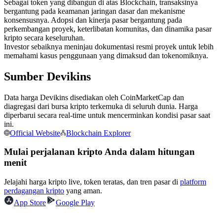
Sebagai token yang dibangun di atas Blockchain, transaksinya
Kontrak berjangka menggunakan USDC sebagai jaminannya
bergantung pada keamanan jaringan dasar dan mekanisme
konsensusnya. Adopsi dan kinerja pasar bergantung pada
perkembangan proyek, keterlibatan komunitas, dan dinamika pasar
kripto secara keseluruhan.
Investor sebaiknya meninjau dokumentasi resmi proyek untuk lebih
memahami kasus penggunaan yang dimaksud dan tokenomiknya.
Sumber Devikins
Data harga Devikins disediakan oleh CoinMarketCap dan
diagregasi dari bursa kripto terkemuka di seluruh dunia. Harga
Copy Trading
diperbarui secara real-time untuk mencerminkan kondisi pasar saat
ini.
Bergabunglah dengan pedagang top
Official Website
Blockchain Explorer
Mulai perjalanan kripto Anda dalam hitungan
menit
Jelajahi harga kripto live, token teratas, dan tren pasar di
platform
perdagangan kripto
yang aman.
App Store
Google Play