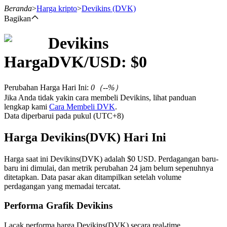
Beranda
>
Harga kripto
>
Devikins
(DVK)
Bagikan
Devikins
Berjangka
Harga
DVK
/USD: $
0
Perubahan Harga Hari Ini
:
0
（
--
%）
Jika Anda tidak yakin cara membeli Devikins, lihat panduan
lengkap kami
Cara Membeli DVK
.
Data diperbarui pada pukul (UTC+8)
Harga Devikins(DVK) Hari Ini
USDT Berjangka
Harga saat ini Devikins(DVK) adalah $0 USD. Perdagangan baru-
baru ini dimulai, dan metrik perubahan 24 jam belum sepenuhnya
Kontrak berjangka menggunakan USDT sebagai jaminannya
ditetapkan. Data pasar akan ditampilkan setelah volume
perdagangan yang memadai tercatat.
Performa Grafik Devikins
Lacak performa harga Devikins(DVK) secara real-time.