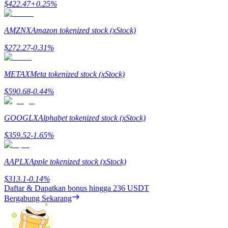
$
422.47
+
0.25
%
Mempertaruhkan
AMZNX
Amazon tokenized stock (xStock)
Pengembalian tinggi & akses instan
$
272.27
-0.31
%
METAX
Meta tokenized stock (xStock)
$
590.68
-0.44
%
GOOGLX
Alphabet tokenized stock (xStock)
$
359.52
-1.65
%
Launchpool
Staking fleksibel untuk mendapatkan token populer
AAPLX
Apple tokenized stock (xStock)
$
313.1
-0.14
%
Daftar & Dapatkan bonus hingga
236 USDT
Bergabung Sekarang