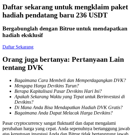
Menjadi Pedagang Salinan
Daftar sekarang untuk mengklaim paket
hadiah pendatang baru 236 USDT
Nikmati pembagian keuntungan dan komisi copy trading
Bergabunglah dengan Bitrue untuk mendapatkan
hadiah eksklusif
Daftar Sekarang
Orang juga bertanya: Pertanyaan Lain
tentang DVK
Informasi
Bagaimana Cara Membeli dan Memperdagangkan DVK?
Mengapa Harga Devikins Turun?
Analisis data besar termasuk info perdagangan, dll.
Berapa Kapitalisasi Pasar Devikins Hari Ini?
Apakah Sekarang Waktu yang Tepat untuk Berinvestasi di
Devikins?
Di Mana Anda Bisa Mendapatkan Hadiah DVK Gratis?
Bagaimana Anda Dapat Melacak Harga Devikins?
Pasar cryptocurrency sangat fluktuatif dan dapat mengalami
perubahan harga yang cepat. Anda sepenuhnya bertanggung jawab
atas keputusan investasi Anda dan Bitrue tidak bertanggung jawab