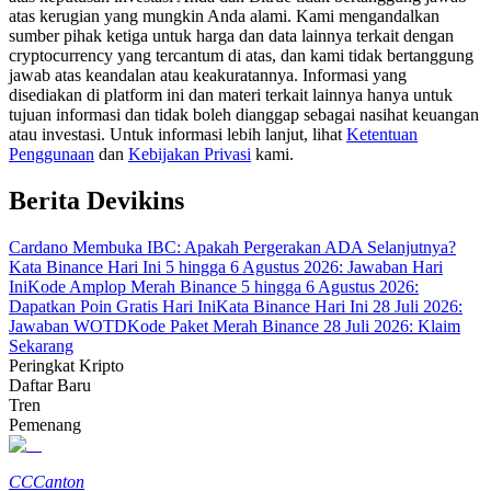
atas kerugian yang mungkin Anda alami. Kami mengandalkan
sumber pihak ketiga untuk harga dan data lainnya terkait dengan
Memandu
cryptocurrency yang tercantum di atas, dan kami tidak bertanggung
jawab atas keandalan atau keakuratannya. Informasi yang
Panduan Pemula Berjangka
disediakan di platform ini dan materi terkait lainnya hanya untuk
tujuan informasi dan tidak boleh dianggap sebagai nasihat keuangan
atau investasi. Untuk informasi lebih lanjut, lihat
Ketentuan
Penggunaan
dan
Kebijakan Privasi
kami.
Berita Devikins
Cardano Membuka IBC: Apakah Pergerakan ADA Selanjutnya?
Kata Binance Hari Ini 5 hingga 6 Agustus 2026: Jawaban Hari
Ini
Kode Amplop Merah Binance 5 hingga 6 Agustus 2026:
Dapatkan Poin Gratis Hari Ini
Kata Binance Hari Ini 28 Juli 2026:
Strategi perdagangan
Jawaban WOTD
Kode Paket Merah Binance 28 Juli 2026: Klaim
Pelajari cara untuk tetap menghasilkan keuntungan
Sekarang
Peringkat Kripto
Daftar Baru
Tren
Pemenang
CC
Canton