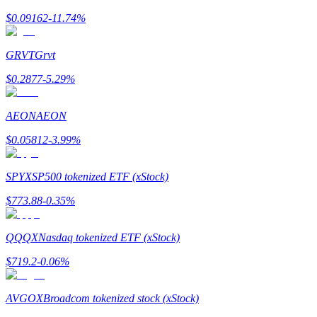
$
0.09162
-11.74
%
Menghasilkan
GRVT
Grvt
$
0.2877
-5.29
%
AEON
AEON
$
0.05812
-3.99
%
Babi Kekuatan
SPYX
SP500 tokenized ETF (xStock)
Dapatkan imbalan kompetitif setiap hari
$
773.88
-0.35
%
QQQX
Nasdaq tokenized ETF (xStock)
$
719.2
-0.06
%
AVGOX
Broadcom tokenized stock (xStock)