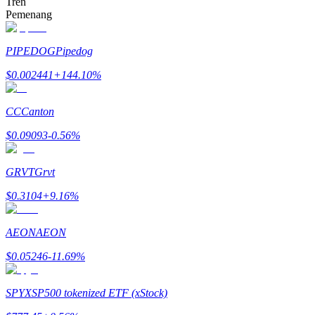
Tren
Pemenang
Menghasilkan
PIPEDOG
Pipedog
$
0.002441
+
144.10
%
CC
Canton
$
0.09093
-0.56
%
GRVT
Grvt
Babi Kekuatan
$
0.3104
+
9.16
%
Dapatkan imbalan kompetitif setiap hari
AEON
AEON
$
0.05246
-11.69
%
SPYX
SP500 tokenized ETF (xStock)