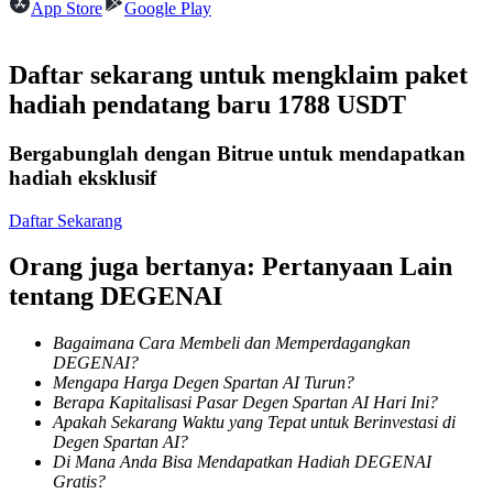
App Store
Google Play
Menjadi Pedagang Salinan
Nikmati pembagian keuntungan dan komisi copy trading
Daftar sekarang untuk mengklaim paket
hadiah pendatang baru 1788 USDT
Bergabunglah dengan Bitrue untuk mendapatkan
hadiah eksklusif
Daftar Sekarang
Orang juga bertanya: Pertanyaan Lain
Informasi
tentang DEGENAI
Analisis data besar termasuk info perdagangan, dll.
Bagaimana Cara Membeli dan Memperdagangkan
DEGENAI?
Mengapa Harga Degen Spartan AI Turun?
Berapa Kapitalisasi Pasar Degen Spartan AI Hari Ini?
Apakah Sekarang Waktu yang Tepat untuk Berinvestasi di
Degen Spartan AI?
Di Mana Anda Bisa Mendapatkan Hadiah DEGENAI
Gratis?