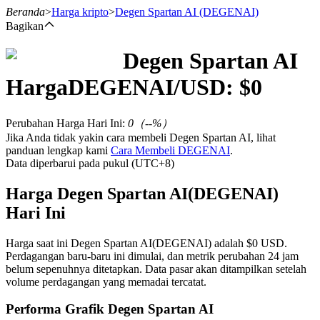
Beranda
>
Harga kripto
>
Degen Spartan AI
(DEGENAI)
Bagikan
Degen Spartan AI
Berjangka
Harga
DEGENAI
/USD: $
0
Perubahan Harga Hari Ini
:
0
（
--
%）
Jika Anda tidak yakin cara membeli Degen Spartan AI, lihat
panduan lengkap kami
Cara Membeli DEGENAI
.
Data diperbarui pada pukul (UTC+8)
Harga Degen Spartan AI(DEGENAI)
Hari Ini
USDT Berjangka
Kontrak berjangka menggunakan USDT sebagai jaminannya
Harga saat ini Degen Spartan AI(DEGENAI) adalah $0 USD.
Perdagangan baru-baru ini dimulai, dan metrik perubahan 24 jam
belum sepenuhnya ditetapkan. Data pasar akan ditampilkan setelah
volume perdagangan yang memadai tercatat.
Performa Grafik Degen Spartan AI