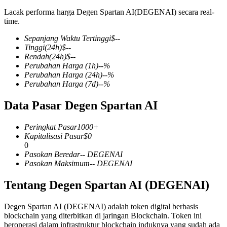
Lacak performa harga Degen Spartan AI(DEGENAI) secara real-
time.
Sepanjang Waktu Tertinggi
$
--
COIN-M Berjangka
Tinggi
(24h)
$
--
Rendah
(24h)
$
--
Mata Uang Kripto Berjangka
Perubahan Harga
(1h)
--
%
Perubahan Harga
(24h)
--
%
Perubahan Harga
(7d)
--
%
TradFi
Data Pasar Degen Spartan AI
Derivatif saham, forex, logam mulia, dan komoditas
Peringkat Pasar
1000+
Kapitalisasi Pasar
$
0
0
Pasokan Beredar
--
DEGENAI
Pasokan Maksimum
--
DEGENAI
Tentang Degen Spartan AI (DEGENAI)
Degen Spartan AI (DEGENAI) adalah token digital berbasis
blockchain yang diterbitkan di jaringan Blockchain. Token ini
USDC Berjangka
beroperasi dalam infrastruktur blockchain induknya yang sudah ada