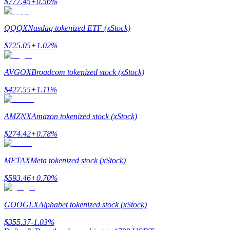
$
777.45
+
0.56
%
Mempertaruhkan
QQQX
Nasdaq tokenized ETF (xStock)
Pengembalian tinggi & akses instan
$
725.05
+
1.02
%
AVGOX
Broadcom tokenized stock (xStock)
$
427.55
+
1.11
%
AMZNX
Amazon tokenized stock (xStock)
$
274.42
+
0.78
%
Launchpool
Staking fleksibel untuk mendapatkan token populer
METAX
Meta tokenized stock (xStock)
$
593.46
+
0.70
%
GOOGLX
Alphabet tokenized stock (xStock)
$
355.37
-1.03
%