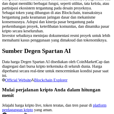
dan dapat memiliki berbagai fungsi, seperti utilitas, tata kelola, atau
Kontrak berjangka menggunakan USDC sebagai jaminannya
partisipasi ekosistem tergantung pada desain proyeknya.
Sebagai token yang dibangun di atas Blockchain, transaksinya
bergantung pada keamanan jaringan dasar dan mekanisme
konsensusnya. Adopsi dan kinerja pasar bergantung pada
perkembangan proyek, keterlibatan komunitas, dan dinamika pasar
kripto secara keseluruhan.
Investor sebaiknya meninjau dokumentasi resmi proyek untuk lebih
memahami kasus penggunaan yang dimaksud dan tokenomiknya.
Sumber Degen Spartan AI
Copy Trading
Data harga Degen Spartan AI disediakan oleh CoinMarketCap dan
Bergabunglah dengan pedagang top
diagregasi dari bursa kripto terkemuka di seluruh dunia. Harga
diperbarui secara real-time untuk mencerminkan kondisi pasar saat
ini.
Official Website
Blockchain Explorer
Mulai perjalanan kripto Anda dalam hitungan
menit
Jelajahi harga kripto live, token teratas, dan tren pasar di
platform
perdagangan kripto
yang aman.