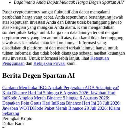
Bagaimana Anda Dapat Melacak Harga Degen Spartan AI?
Pasar cryptocurrency sangat fluktuatif dan dapat mengalami
Memandu
perubahan harga yang cepat. Anda sepenuhnya bertanggung jawab
Panduan Pemula Berjangka
atas keputusan investasi Anda dan Bitrue tidak bertanggung jawab
atas kerugian yang mungkin Anda alami. Kami mengandalkan
sumber pihak ketiga untuk harga dan data lainnya terkait dengan
cryptocurrency yang tercantum di atas, dan kami tidak bertanggung
jawab atas keandalan atau keakuratannya. Informasi yang
disediakan di platform ini dan materi terkait lainnya hanya untuk
tujuan informasi dan tidak boleh dianggap sebagai nasihat keuangan
atau investasi. Untuk informasi lebih lanjut, lihat
Ketentuan
Penggunaan
dan
Kebijakan Privasi
kami.
Berita Degen Spartan AI
Strategi perdagangan
Cardano Membuka IBC: Apakah Pergerakan ADA Selanjutnya?
Pelajari cara untuk tetap menghasilkan keuntungan
Kata Binance Hari Ini 5 hingga 6 Agustus 2026: Jawaban Hari
Ini
Kode Amplop Merah Binance 5 hingga 6 Agustus 2026:
Dapatkan Poin Gratis Hari Ini
Kata Binance Hari Ini 28 Juli 2026:
Jawaban WOTD
Kode Paket Merah Binance 28 Juli 2026: Klaim
Sekarang
Peringkat Kripto
Daftar Baru