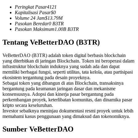
Kontrak berjangka menggunakan USDC sebagai jaminannya
Peringkat Pasar
4121
Kapitalisasi Pasar
$
0
Volume 24 Jam
$
13.79M
Pasokan Beredar
0
B3TR
Pasokan Maksimum
1.00B
B3TR
Tentang VeBetterDAO (B3TR)
VeBetterDAO (B3TR) adalah token digital berbasis blockchain
yang diterbitkan di jaringan Blockchain. Token ini beroperasi dalam
infrastruktur blockchain induknya yang sudah ada dan dapat
Copy Trading
memiliki berbagai fungsi, seperti utilitas, tata kelola, atau partisipasi
ekosistem tergantung pada desain proyeknya.
Bergabunglah dengan pedagang top
Sebagai token yang dibangun di atas Blockchain, transaksinya
bergantung pada keamanan jaringan dasar dan mekanisme
konsensusnya. Adopsi dan kinerja pasar bergantung pada
perkembangan proyek, keterlibatan komunitas, dan dinamika pasar
kripto secara keseluruhan.
Investor sebaiknya meninjau dokumentasi resmi proyek untuk lebih
memahami kasus penggunaan yang dimaksud dan tokenomiknya.
Sumber VeBetterDAO