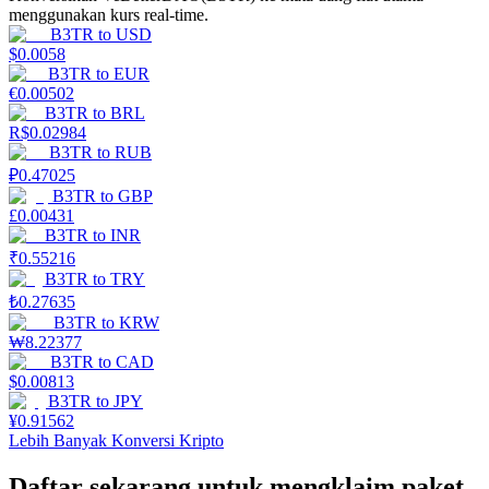
menggunakan kurs real-time.
B3TR
to
USD
Menghasilkan
$
0.0058
B3TR
to
EUR
€
0.00502
B3TR
to
BRL
R$
0.02984
B3TR
to
RUB
₽
0.47025
B3TR
to
GBP
£
0.00431
B3TR
to
INR
₹
0.55216
Babi Kekuatan
B3TR
to
TRY
₺
0.27635
Dapatkan imbalan kompetitif setiap hari
B3TR
to
KRW
₩
8.22377
B3TR
to
CAD
$
0.00813
B3TR
to
JPY
¥
0.91562
Lebih Banyak Konversi Kripto
Daftar sekarang untuk mengklaim paket