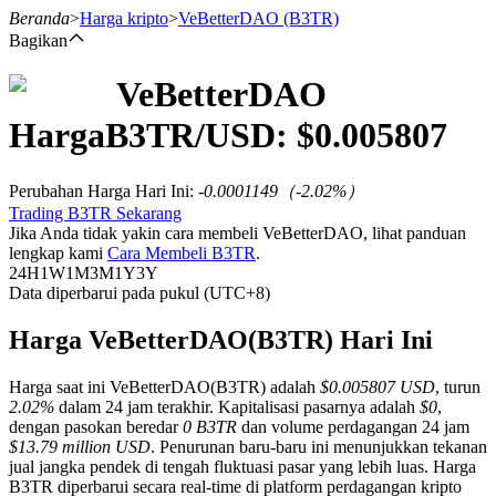
Beranda
>
Harga kripto
>
VeBetterDAO
(B3TR)
Bagikan
VeBetterDAO
Berjangka
Harga
B3TR
/USD: $
0.005807
Perubahan Harga Hari Ini
:
-0.0001149
（
-2.02
%）
Trading B3TR Sekarang
Jika Anda tidak yakin cara membeli VeBetterDAO, lihat panduan
lengkap kami
Cara Membeli B3TR
.
24H
1W
1M
3M
1Y
3Y
Data diperbarui pada pukul (UTC+8)
USDT Berjangka
Harga VeBetterDAO(B3TR) Hari Ini
Kontrak berjangka menggunakan USDT sebagai jaminannya
Harga saat ini VeBetterDAO(B3TR) adalah
$0.005807 USD
, turun
2.02%
dalam 24 jam terakhir. Kapitalisasi pasarnya adalah
$0
,
dengan pasokan beredar
0 B3TR
dan volume perdagangan 24 jam
$13.79 million USD
. Penurunan baru-baru ini menunjukkan tekanan
jual jangka pendek di tengah fluktuasi pasar yang lebih luas. Harga
B3TR diperbarui secara real-time di platform perdagangan kripto