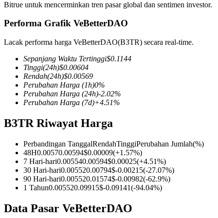
Bitrue untuk mencerminkan tren pasar global dan sentimen investor.
Performa Grafik VeBetterDAO
Lacak performa harga VeBetterDAO(B3TR) secara real-time.
COIN-M Berjangka
Sepanjang Waktu Tertinggi
$
0.1144
Mata Uang Kripto Berjangka
Tinggi
(24h)
$
0.00604
Rendah
(24h)
$
0.00569
Perubahan Harga
(1h)
0
%
Perubahan Harga
(24h)
-2.02
%
TradFi
Perubahan Harga
(7d)
+
4.51
%
Derivatif saham, forex, logam mulia, dan komoditas
B3TR Riwayat Harga
Perbandingan Tanggal
Rendah
Tinggi
Perubahan Jumlah
(%)
48H
0.0057
0.00594
$
0.00009
(
+
1.57
%)
7 Hari-hari
0.00554
0.00594
$
0.00025
(
+
4.51
%)
30 Hari-hari
0.00552
0.00794
$
-0.00215
(
-27.07
%)
90 Hari-hari
0.00552
0.01574
$
-0.00982
(
-62.9
%)
1 Tahun
0.00552
0.09915
$
-0.09141
(
-94.04
%)
Data Pasar VeBetterDAO
USDC Berjangka