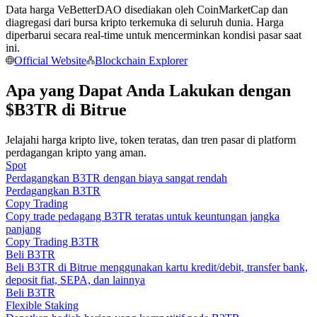
Data harga VeBetterDAO disediakan oleh CoinMarketCap dan
Menjadi Pedagang Salinan
diagregasi dari bursa kripto terkemuka di seluruh dunia. Harga
Nikmati pembagian keuntungan dan komisi copy trading
diperbarui secara real-time untuk mencerminkan kondisi pasar saat
ini.
Official Website
Blockchain Explorer
Apa yang Dapat Anda Lakukan dengan
$B3TR di Bitrue
Jelajahi harga kripto live, token teratas, dan tren pasar di platform
perdagangan kripto yang aman.
Spot
Perdagangkan B3TR dengan biaya sangat rendah
Informasi
Perdagangkan B3TR
Analisis data besar termasuk info perdagangan, dll.
Copy Trading
Copy trade pedagang B3TR teratas untuk keuntungan jangka
panjang
Copy Trading B3TR
Beli B3TR
Beli B3TR di Bitrue menggunakan kartu kredit/debit, transfer bank,
deposit fiat, SEPA, dan lainnya
Beli B3TR
Flexible Staking