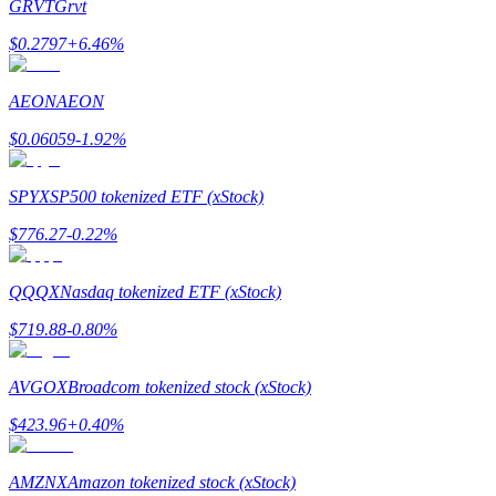
GRVT
Grvt
$
0.2797
+
6.46
%
AEON
AEON
Mitra Bitrue
$
0.06059
-1.92
%
SPYX
SP500 tokenized ETF (xStock)
$
776.27
-0.22
%
QQQX
Nasdaq tokenized ETF (xStock)
$
719.88
-0.80
%
Afiliasi Bitrue
AVGOX
Broadcom tokenized stock (xStock)
Hingga 65% Komisi!
$
423.96
+
0.40
%
AMZNX
Amazon tokenized stock (xStock)