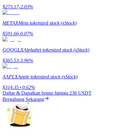
$
273.17
-2.03
%
METAX
Meta tokenized stock (xStock)
$
591.66
-0.07
%
Referensi
Undang teman untuk mendapatkan imbalan tunai
GOOGLX
Alphabet tokenized stock (xStock)
Deposit CASHCAT & Win
$
365.53
-3.96
%
AAPLX
Apple tokenized stock (xStock)
$
314.35
+
0.62
%
Daftar & Dapatkan bonus hingga
236 USDT
Bergabung Sekarang
Deposit CASHCAT & Win