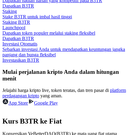
Dapatkan hadiah harian yang kompetitif pada B3TR
Dapatkan B3TR
Staking
Memandu
Stake B3TR untuk imbal hasil tinggi
Staking B3TR
Panduan Pemula Berjangka
Launchpool
Dapatkan token populer melalui staking fleksibel
Dapatkan B3TR
Investasi Otomatis
Sebarkan investasi Anda untuk mendapatkan keuntungan jangka
panjang dan bunga fleksibel
Investasikan B3TR
Mulai perjalanan kripto Anda dalam hitungan
menit
Strategi perdagangan
Jelajahi harga kripto live, token teratas, dan tren pasar di
platform
Pelajari cara untuk tetap menghasilkan keuntungan
perdagangan kripto
yang aman.
App Store
Google Play
Kurs B3TR ke Fiat
Konversikan VeBetterDAO(B3TR) ke mata uang fiat utama