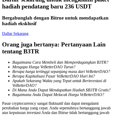
hadiah pendatang baru 236 USDT
Mempertaruhkan
Bergabunglah dengan Bitrue untuk mendapatkan
Pengembalian tinggi & akses instan
hadiah eksklusif
Daftar Sekarang
Orang juga bertanya: Pertanyaan Lain
tentang B3TR
Bagaimana Cara Membeli dan Memperdagangkan B3TR?
Mengapa Harga VeBetterDAO Turun?
Launchpool
Berapa harga tertinggi sepanjang masa dari VeBetterDAO?
Berapa Kapitalisasi Pasar VeBetterDAO Hari Ini?
Staking fleksibel untuk mendapatkan token populer
Apakah Sekarang Waktu yang Tepat untuk Berinvestasi di
VeBetterDAO?
Di Mana Anda Dapat Mendapatkan Hadiah $B3TR Gratis?
Bagaimana Anda Dapat Melacak Harga VeBetterDAO?
Pasar cryptocurrency sangat fluktuatif dan dapat mengalami
perubahan harga yang cepat. Anda sepenuhnya bertanggung jawab
atas keputusan investasi Anda dan Bitrue tidak bertanggung jawab