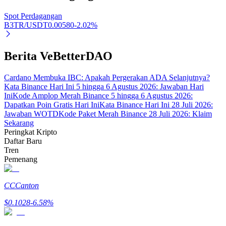
Spot Perdagangan
B3TR/USDT
0.00580
-2.02
%
Investasi Otomatis
Berita VeBetterDAO
Raih keuntungan jangka panjang dan kepentingan fleksibel
Cardano Membuka IBC: Apakah Pergerakan ADA Selanjutnya?
Kata Binance Hari Ini 5 hingga 6 Agustus 2026: Jawaban Hari
Ini
Kode Amplop Merah Binance 5 hingga 6 Agustus 2026:
Dapatkan Poin Gratis Hari Ini
Kata Binance Hari Ini 28 Juli 2026:
Jawaban WOTD
Kode Paket Merah Binance 28 Juli 2026: Klaim
Sekarang
Peringkat Kripto
Daftar Baru
Tren
Pemenang
Pelajari Staking
Pelajari tentang mendapatkan penghasilan pasif
CC
Canton
Bitrue
AI
$
0.1028
-6.58
%