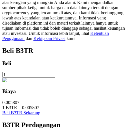
atas kerugian yang mungkin Anda alami. Kami mengandalkan
sumber pihak ketiga untuk harga dan data lainnya terkait dengan
cryptocurrency yang tercantum di atas, dan kami tidak bertanggung
jawab atas keandalan atau keakuratannya. Informasi yang
Penguncian BTR
disediakan di platform ini dan materi terkait lainnya hanya untuk
Investasi eksklusif untuk pemegang BTR
tujuan informasi dan tidak boleh dianggap sebagai nasihat keuangan
atau investasi. Untuk informasi lebih lanjut, lihat
Ketentuan
Penggunaan
dan
Kebijakan Privasi
kami.
Beli
B3TR
Beli
Pinjaman
Biaya
Layanan pinjaman yang didukung Crypto
0.005807
1
B3TR
=
0.005807
Beli B3TR Sekarang
B3TR
Perdagangan