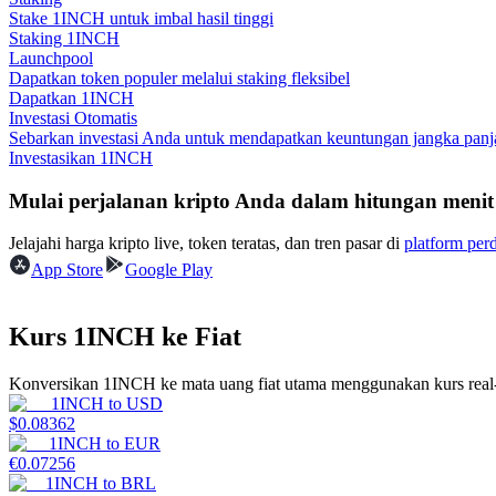
Stake 1INCH untuk imbal hasil tinggi
Staking 1INCH
Memandu
Launchpool
Dapatkan token populer melalui staking fleksibel
Panduan Pemula Berjangka
Dapatkan 1INCH
Investasi Otomatis
Sebarkan investasi Anda untuk mendapatkan keuntungan jangka panja
Investasikan 1INCH
Mulai perjalanan kripto Anda dalam hitungan menit
Jelajahi harga kripto live, token teratas, dan tren pasar di
platform per
App Store
Google Play
Strategi perdagangan
Kurs 1INCH ke Fiat
Pelajari cara untuk tetap menghasilkan keuntungan
Konversikan 1INCH ke mata uang fiat utama menggunakan kurs real-
1INCH
to
USD
$
0.08362
1INCH
to
EUR
€
0.07256
1INCH
to
BRL