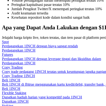
Volume perdagangan harian menempati peringkat teratas 10%
Menjadi Pedagang Salinan
Peringkat kapitalisasi pasar teratas 10%
Jumlah Pengikut Twitter/X menempati peringkat teratas 10%
Nikmati pembagian keuntungan dan komisi copy trading
Audit keamanan tersedia
Kesehatan repositori kode dalam kondisi sangat baik
Apa yang Dapat Anda Lakukan dengan $1
Jelajahi harga kripto live, token teratas, dan tren pasar di platform p
Spot
Perdagangkan 1INCH dengan biaya sangat rendah
Perdagangkan 1INCH
Futures
Perdagangkan 1INCH dengan leverage tinggi dan likuiditas dalam
Informasi
Perdagangkan 1INCH
Copy Trading
Analisis data besar termasuk info perdagangan, dll.
Copy trade pedagang 1INCH teratas untuk keuntungan jangka panja
Copy Trading 1INCH
Beli 1INCH
Beli 1INCH di Bitrue menggunakan kartu kredit/debit, transfer bank, 
Beli 1INCH
Flexible Staking
Dapatkan hadiah harian yang kompetitif pada 1INCH
Dapatkan 1INCH
Staking