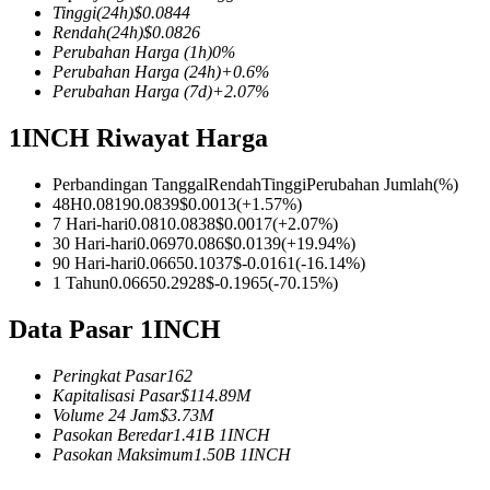
Tinggi
(24h)
$
0.0844
Rendah
(24h)
$
0.0826
Perubahan Harga
(1h)
0
%
Perubahan Harga
(24h)
+
0.6
%
Perubahan Harga
(7d)
+
2.07
%
COIN-M Berjangka
1INCH Riwayat Harga
Mata Uang Kripto Berjangka
Perbandingan Tanggal
Rendah
Tinggi
Perubahan Jumlah
(%)
48H
0.0819
0.0839
$
0.0013
(
+
1.57
%)
TradFi
7 Hari-hari
0.081
0.0838
$
0.0017
(
+
2.07
%)
30 Hari-hari
0.0697
0.086
$
0.0139
(
+
19.94
%)
Derivatif saham, forex, logam mulia, dan komoditas
90 Hari-hari
0.0665
0.1037
$
-0.0161
(
-16.14
%)
1 Tahun
0.0665
0.2928
$
-0.1965
(
-70.15
%)
Data Pasar 1INCH
Peringkat Pasar
162
Kapitalisasi Pasar
$
114.89M
Volume 24 Jam
$
3.73M
Pasokan Beredar
1.41B
1INCH
Pasokan Maksimum
1.50B
1INCH
USDC Berjangka