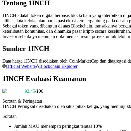
Tentang 1INCH
Kontrak berjangka menggunakan USDC sebagai jaminannya
1INCH adalah token digital berbasis blockchain yang diterbitkan di j
utilitas, tata kelola, atau partisipasi ekosistem tergantung pada desain
Sebagai token yang dibangun di atas Blockchain, transaksinya berg
keterlibatan komunitas, dan dinamika pasar kripto secara keseluruhan.
Investor sebaiknya meninjau dokumentasi resmi proyek untuk lebi
Sumber 1INCH
Data harga 1INCH disediakan oleh CoinMarketCap dan diagregasi dari 
Copy Trading
Official Website
Blockchain Explorer
Bergabunglah dengan pedagang top
1INCH Evaluasi Keamanan
92.45
/100
Sorotan & Peringatan
1INCH
Peringkat disediakan oleh situs pihak ketiga, yang menunjukka
Sorotan
Jumlah MAU menempati peringkat teratas 10%