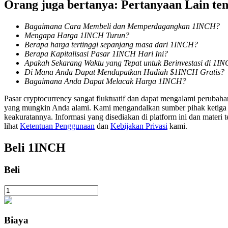
Orang juga bertanya: Pertanyaan Lain t
Mempertaruhkan
Bagaimana Cara Membeli dan Memperdagangkan 1INCH?
Mengapa Harga 1INCH Turun?
Pengembalian tinggi & akses instan
Berapa harga tertinggi sepanjang masa dari 1INCH?
Berapa Kapitalisasi Pasar 1INCH Hari Ini?
Apakah Sekarang Waktu yang Tepat untuk Berinvestasi di 1I
Di Mana Anda Dapat Mendapatkan Hadiah $1INCH Gratis?
Bagaimana Anda Dapat Melacak Harga 1INCH?
Pasar cryptocurrency sangat fluktuatif dan dapat mengalami perubah
yang mungkin Anda alami. Kami mengandalkan sumber pihak ketiga unt
keakuratannya. Informasi yang disediakan di platform ini dan materi t
lihat
Ketentuan Penggunaan
dan
Kebijakan Privasi
kami.
Launchpool
Beli
1INCH
Staking fleksibel untuk mendapatkan token populer
Beli
Biaya