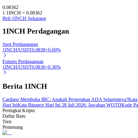
0.08362
1
1INCH
=
0.08362
Beli 1INCH Sekarang
Penguncian BTR
1INCH
Perdagangan
Investasi eksklusif untuk pemegang BTR
Spot Perdagangan
1INCH/USDT
0.0838
+
0.60
%
Futures Perdagangan
1INCH/USDT
0.0836
+
0.36
%
Berita 1INCH
Pinjaman
Cardano Membuka IBC: Apakah Pergerakan ADA Selanjutnya?
Kata
Layanan pinjaman yang didukung Crypto
Hari Ini
Kata Binance Hari Ini 28 Juli 2026: Jawaban WOTD
Kode Pa
Peringkat Kripto
Daftar Baru
Tren
Pemenang