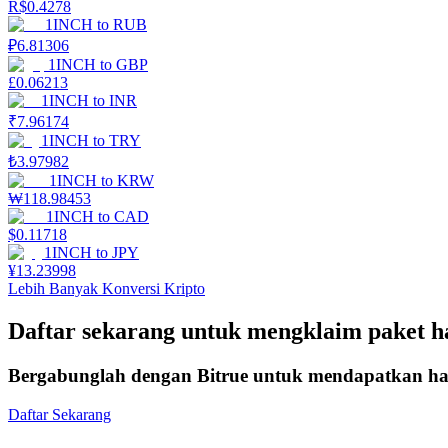
R$
0.4278
1INCH
to
RUB
Menghasilkan
₽
6.81306
1INCH
to
GBP
£
0.06213
1INCH
to
INR
₹
7.96174
1INCH
to
TRY
₺
3.97982
1INCH
to
KRW
₩
118.98453
1INCH
to
CAD
$
0.11718
Babi Kekuatan
1INCH
to
JPY
¥
13.23998
Dapatkan imbalan kompetitif setiap hari
Lebih Banyak Konversi Kripto
Daftar sekarang untuk mengklaim paket 
Bergabunglah dengan Bitrue untuk mendapatkan had
Daftar Sekarang