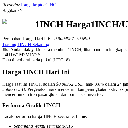
Beranda
>
Harga kripto
>
1INCH
Bagikan
1INCH
Harga
1INCH
/U
Berjangka
Perubahan Harga Hari Ini
:
+0.0004987
（
0.6
%）
Trading 1INCH Sekarang
Jika Anda tidak yakin cara membeli 1INCH, lihat panduan lengkap 
24H
1W
1M
3M
1Y
3Y
Data diperbarui pada pukul (UTC+8)
Harga 1INCH Hari Ini
Harga saat ini 1INCH adalah
$0.08362 USD
, naik
0.6%
dalam 24 jam
USDT Berjangka
million USD
. Pergerakan naik mencerminkan peningkatan aktivitas pe
mencerminkan tren pasar global dan partisipasi investor.
Kontrak berjangka menggunakan USDT sebagai jaminannya
Performa Grafik 1INCH
Lacak performa harga 1INCH secara real-time.
Sepanjang Waktu Tertinggi
$
7.16