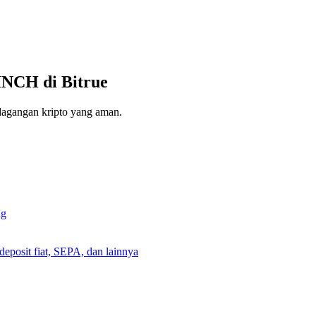
INCH di Bitrue
erdagangan kripto yang aman.
ng
deposit fiat, SEPA, dan lainnya