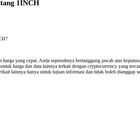
entang 1INCH
NCH?
an harga yang cepat. Anda sepenuhnya bertanggung jawab atas keputusa
uk harga dan data lainnya terkait dengan cryptocurrency yang tercant
erkait lainnya hanya untuk tujuan informasi dan tidak boleh dianggap se