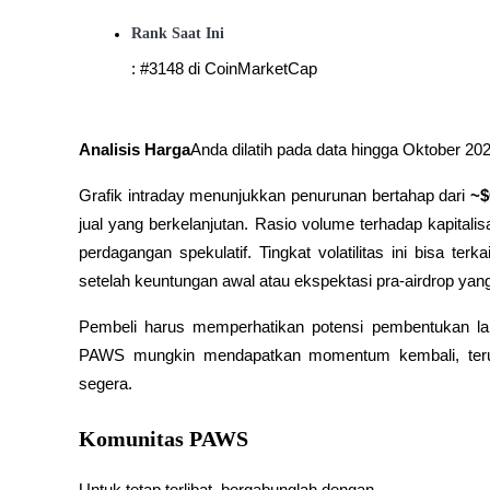
Rank Saat Ini
Memandu
: #3148 di CoinMarketCap
Panduan Pemula Berjangka
Analisis Harga
Anda dilatih pada data hingga Oktober 202
Grafik intraday menunjukkan penurunan bertahap dari 
~$
jual yang berkelanjutan. Rasio volume terhadap kapitalisa
perdagangan spekulatif. Tingkat volatilitas ini bisa t
setelah keuntungan awal atau ekspektasi pra-airdrop yan
Strategi perdagangan
Pembeli harus memperhatikan potensi pembentukan lant
Pelajari cara untuk tetap menghasilkan keuntungan
PAWS mungkin mendapatkan momentum kembali, terutam
segera.
Komunitas PAWS