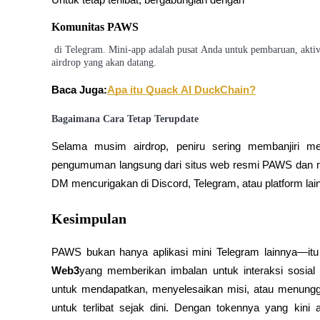
Untuk tetap terlibat, bergabunglah dengan 
Menghasilkan
Komunitas PAWS
 di Telegram. Mini-app adalah pusat Anda untuk pembaruan, aktivi
airdrop yang akan datang.
Baca Juga:
Apa itu Quack AI DuckChain?
Bagaimana Cara Tetap Terupdate
Selama musim airdrop, peniru sering membanjiri medi
pengumuman langsung dari situs web resmi PAWS dan med
Babi Kekuatan
DM mencurigakan di Discord, Telegram, atau platform lai
Dapatkan imbalan kompetitif setiap hari
Kesimpulan
PAWS bukan hanya aplikasi mini Telegram lainnya—it
Web3
yang memberikan imbalan untuk interaksi sosia
untuk mendapatkan, menyelesaikan misi, atau menung
untuk terlibat sejak dini. Dengan tokennya yang kin