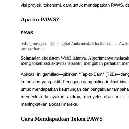
visi proyek, tokenomi, cara untuk mendapatkan PAWS, da
Apa itu PAWS?
COIN-M Berjangka
PAWS
Mata Uang Kripto Berjangka
sedang mengubah jejak digital Anda menjadi hadiah kripto. Awal
memperluas ke
TradFi
Solana
dan ekosistem Web3 lainnya. Algoritmanya melacak k
meng-tokenisasi aktivitas tersebut, mengubah perhatian menj
Derivatif saham, forex, logam mulia, dan komoditas
Aplikasi ini gamified—pikirkan “Tap-to-Earn” (T2E)—d
komunitas yang aktif. Pengguna yang paling terlibat bis
untuk mendapatkan keuntungan dan pengakuan tambahan. 
memeriksa kelayakan airdrop, menyelesaikan misi,
meningkatkan alokasi mereka.
Cara Mendapatkan Token PAWS
USDC Berjangka