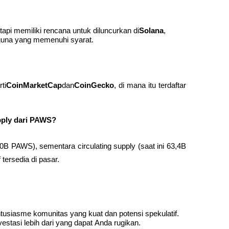
api memiliki rencana untuk diluncurkan di
Solana
, 
guna yang memenuhi syarat.
ti
CoinMarketCap
dan
CoinGecko
, di mana itu terdaftar 
upply dari PAWS?
B PAWS), sementara circulating supply (saat ini 63,4B 
tersedia di pasar.
tusiasme komunitas yang kuat dan potensi spekulatif. 
vestasi lebih dari yang dapat Anda rugikan.