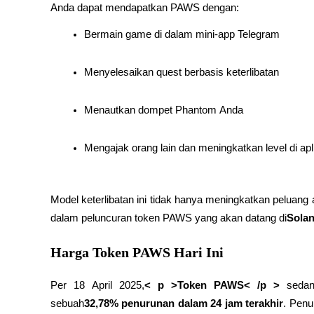
Anda dapat mendapatkan PAWS dengan:
Kontrak berjangka menggunakan USDC sebagai jaminannya
Bermain game di dalam mini-app Telegram
Menyelesaikan quest berbasis keterlibatan
Menautkan dompet Phantom Anda
Mengajak orang lain dan meningkatkan level di apl
Copy Trading
Bergabunglah dengan pedagang top
Model keterlibatan ini tidak hanya meningkatkan peluang 
dalam peluncuran token PAWS yang akan datang di
Sola
Harga Token PAWS Hari Ini
Per 18 April 2025,
< p >Token PAWS< /p >
 sedan
sebuah
32,78% penurunan dalam 24 jam terakhir
. Penu