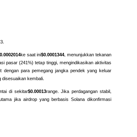
3.
0.0002014
ke saat ini
$0.0001344
, menunjukkan tekanan 
si pasar (241%) tetap tinggi, mengindikasikan aktivitas 
erkait dengan para pemegang jangka pendek yang keluar 
g disesuaikan kembali.
ai di sekitar
$0.00013
range. Jika perdagangan stabil, 
a jika airdrop yang berbasis Solana dikonfirmasi 