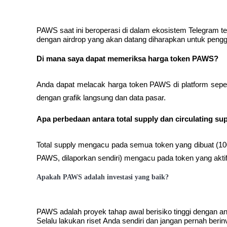
PAWS saat ini beroperasi di dalam ekosistem Telegram tet
Penguncian BTR
dengan airdrop yang akan datang diharapkan untuk peng
Investasi eksklusif untuk pemegang BTR
Di mana saya dapat memeriksa harga token PAWS?
Anda dapat melacak harga token PAWS di platform seper
dengan grafik langsung dan data pasar.
Apa perbedaan antara total supply dan circulating s
Total supply mengacu pada semua token yang dibuat (100
Pinjaman
PAWS, dilaporkan sendiri) mengacu pada token yang aktif 
Layanan pinjaman yang didukung Crypto
Apakah PAWS adalah investasi yang baik?
PAWS adalah proyek tahap awal berisiko tinggi dengan an
Selalu lakukan riset Anda sendiri dan jangan pernah berin