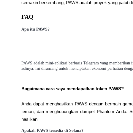
semakin berkembang, PAWS adalah proyek yang patut di
Mempertaruhkan
FAQ
Pengembalian tinggi & akses instan
Apa itu PAWS?
PAWS adalah mini-aplikasi berbasis Telegram yang memberikan imb
aslinya. Ini dirancang untuk menciptakan ekonomi perhatian deng
Launchpool
Bagaimana cara saya mendapatkan token PAWS?
Staking fleksibel untuk mendapatkan token populer
Anda dapat menghasilkan PAWS dengan bermain game d
teman, dan menghubungkan dompet Phantom Anda. Sem
hasilkan.
Apakah PAWS tersedia di Solana?