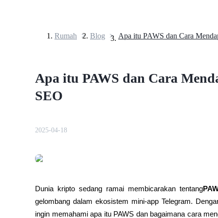
Rumah
>
Blog
>
Berjangka
Apa itu PAWS dan Cara Menda
SEO
2025-04-18
USDT Berjangka
Kontrak berjangka menggunakan USDT sebagai jaminannya
Dunia kripto sedang ramai membicarakan tentang
PA
gelombang dalam ekosistem mini-app Telegram. Denga
ingin memahami apa itu PAWS dan bagaimana cara menda