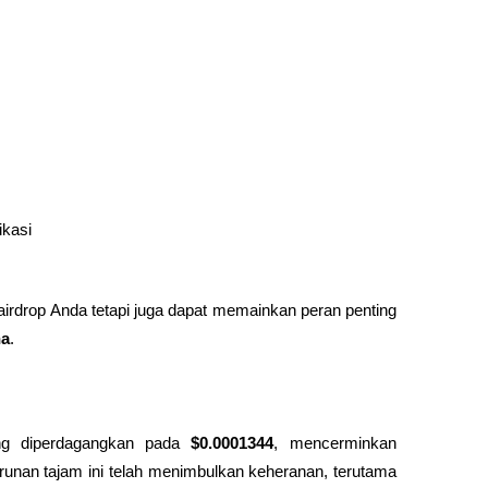
ikasi
airdrop Anda tetapi juga dapat memainkan peran penting 
na
.
g diperdagangkan pada 
$0.0001344
, mencerminkan 
runan tajam ini telah menimbulkan keheranan, terutama 