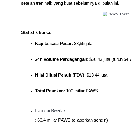
setelah tren naik yang kuat sebelumnya di bulan ini.
Menjadi Pedagang Salinan
Nikmati pembagian keuntungan dan komisi copy trading
Statistik kunci:
Kapitalisasi Pasar
: $8,55 juta
24h Volume Perdagangan
: $20,43 juta (turun 54
Informasi
Nilai Dilusi Penuh (FDV)
: $13,44 juta
Analisis data besar termasuk info perdagangan, dll.
Total Pasokan
: 100 miliar PAWS
Pasokan Beredar
: 63,4 miliar PAWS (dilaporkan sendiri)