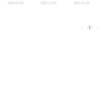
membeli saat turun, atau
puncak historis, dan
untuk membeli dan
2026-05-03
2025-12-05
2025-11-19
menunggu.
prediksi harga ahli untuk
bertransaksi dengan LAB
2025-2026.
Meme Coin dengan aman
COIN-M Berjangka
1
Mata Uang Kripto Berjangka
TradFi
Derivatif saham, forex, logam mulia, dan komoditas
USDC Berjangka