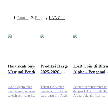
Rumah
>
Blog
>
LAB Coin
Berjangka
Haruskah Saya
Prediksi Harga LAB
LAB Coin di Bitr
Menjual Pendek
2025-2026:
Alpha - Pengenala
USDT Berjangka
LAB Crypto atau
Dapatkah Token
dan Cara
Kontrak berjangka menggunakan USDT sebagai jaminannya
Membeli Saat
Perdagangan Multi-
Bertransaksi
LAB Crypto telah
Token LAB telah
Pelajari cara bertransaksi
Turun?
Rantai Ini Bangkit
mengalami penurunan
mengalami fluktuasi harga
dengan LAB Coin di Bit
Lagi?
setelah reli yang kuat,
baru-baru ini. Artikel ini
Alpha. Jelajahi fitur-
membuat trader terbagi
membahas kapitalisasi pasar
fiturnya, tren harga, dan
antara menjual pendek,
LAB, volume perdagangan,
langkah-langkah sederha