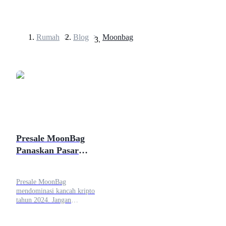
Rumah
>
Blog
>
Moonbag
Berjangka
Presale MoonBag
Panaskan Pasar
USDT Berjangka
Crypto, Melampaui
Kontrak berjangka menggunakan USDT sebagai jaminannya
Pencapaian $3 Juta
Presale MoonBag
mendominasi kancah kripto
tahun 2024. Jangan
lewatkan koin meme
berpotensi tinggi ini yang