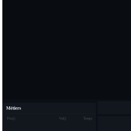
Télécharger l'ap
Français
Métiers
Prix
(
)
Vol
(
)
Temps