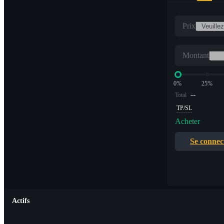
Prix
Montant
0%
25%
--
Total
TP/SL
Acheter
Se connec
Actifs