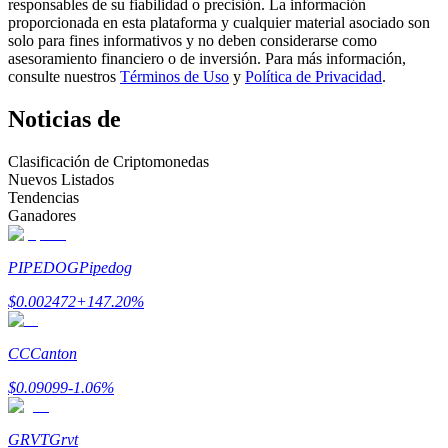
responsables de su fiabilidad o precisión. La información
proporcionada en esta plataforma y cualquier material asociado son
Conviértete en un Trader de Copia
solo para fines informativos y no deben considerarse como
asesoramiento financiero o de inversión. Para más información,
Disfruta del reparto de beneficios y comisiones de copy trading
consulte nuestros
Términos de Uso
y
Política de Privacidad
.
Noticias de
Clasificación de Criptomonedas
Nuevos Listados
Tendencias
Ganadores
PIPEDOG
Pipedog
Información
$
0.002472
+
147.20
%
Análisis de big data que incluye información comercial, etc.
CC
Canton
$
0.09099
-1.06
%
GRVT
Grvt