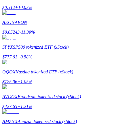
$
0.312
+
10.03
%
Guía
AEON
AEON
Guía de inicio de futuros
$
0.05243
-11.39
%
SPYX
SP500 tokenized ETF (xStock)
$
777.61
+
0.58
%
QQQX
Nasdaq tokenized ETF (xStock)
$
725.06
+
1.05
%
Estrategias comerciales
Aprenda cómo mantenerse rentable
AVGOX
Broadcom tokenized stock (xStock)
$
427.65
+
1.21
%
AMZNX
Amazon tokenized stock (xStock)