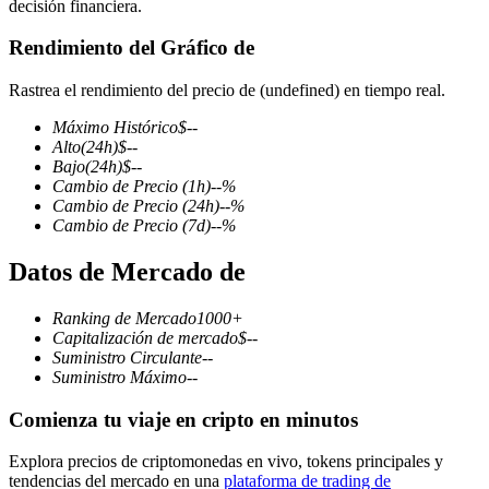
decisión financiera.
Rendimiento del Gráfico de
Rastrea el rendimiento del precio de (undefined) en tiempo real.
Futuros COIN-M
Máximo Histórico
$
--
Futuros de criptomonedas
Alto
(24h)
$
--
Bajo
(24h)
$
--
Cambio de Precio
(1h)
--
%
Cambio de Precio
(24h)
--
%
TradFi
Cambio de Precio
(7d)
--
%
Derivados de acciones, divisas, metales preciosos y materias
Datos de Mercado de
primas
Ranking de Mercado
1000+
Capitalización de mercado
$
--
Suministro Circulante
--
Suministro Máximo
--
Comienza tu viaje en cripto en minutos
Explora precios de criptomonedas en vivo, tokens principales y
tendencias del mercado en una
plataforma de trading de