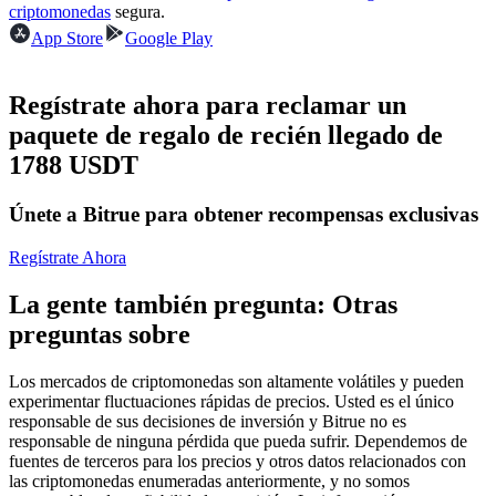
Futuros del USDC
criptomonedas
segura.
App Store
Google Play
Futuros que utilizan USDC como garantía
Regístrate ahora para reclamar un
paquete de regalo de recién llegado de
1788 USDT
Únete a Bitrue para obtener recompensas exclusivas
Regístrate Ahora
Copiar Trading
La gente también pregunta: Otras
Únete a los mejores traders
preguntas sobre
Los mercados de criptomonedas son altamente volátiles y pueden
experimentar fluctuaciones rápidas de precios. Usted es el único
responsable de sus decisiones de inversión y Bitrue no es
responsable de ninguna pérdida que pueda sufrir. Dependemos de
fuentes de terceros para los precios y otros datos relacionados con
las criptomonedas enumeradas anteriormente, y no somos