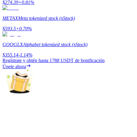
$
274.39
+
0.81
%
Earn
METAX
Meta tokenized stock (xStock)
$
593.5
+
0.70
%
GOOGLX
Alphabet tokenized stock (xStock)
$
355.14
-1.14
%
Regístrate y obtén hasta
1788 USDT
de bonificación
Únete ahora
Power Piggy
Gana recompensas competitivas diariamente