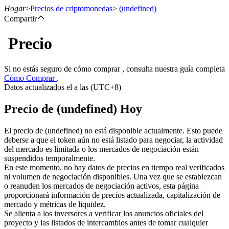
Hogar
>
Precios de criptomonedas
>
(undefined)
Compartir
Precio
Futuros
Si no estás seguro de cómo comprar , consulta nuestra guía completa
Cómo Comprar
.
Datos actualizados el a las (UTC+8)
Precio de (undefined) Hoy
El precio de (undefined) no está disponible actualmente. Esto puede
deberse a que el token aún no está listado para negociar, la actividad
del mercado es limitada o los mercados de negociación están
Futuros del USDT
suspendidos temporalmente.
En este momento, no hay datos de precios en tiempo real verificados
Futuros que utilizan USDT como garantía
ni volumen de negociación disponibles. Una vez que se establezcan
o reanuden los mercados de negociación activos, esta página
proporcionará información de precios actualizada, capitalización de
mercado y métricas de liquidez.
Se alienta a los inversores a verificar los anuncios oficiales del
proyecto y las listados de intercambios antes de tomar cualquier