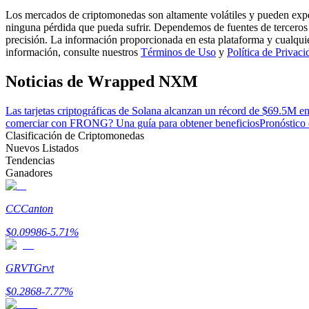
Conviértete en un Trader de Copia
Los mercados de criptomonedas son altamente volátiles y pueden exper
ninguna pérdida que pueda sufrir. Dependemos de fuentes de terceros 
Disfruta del reparto de beneficios y comisiones de copy trading
precisión. La información proporcionada en esta plataforma y cualqui
información, consulte nuestros
Términos de Uso
y
Política de Privaci
Noticias de Wrapped NXM
Las tarjetas criptográficas de Solana alcanzan un récord de $69.5M e
comerciar con FRONG? Una guía para obtener beneficios
Pronóstico
Clasificación de Criptomonedas
Nuevos Listados
Tendencias
Ganadores
Información
Análisis de big data que incluye información comercial, etc.
CC
Canton
$
0.09986
-5.71
%
GRVT
Grvt
$
0.2868
-7.77
%