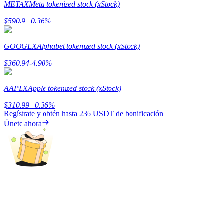
METAX
Meta tokenized stock (xStock)
Earn
$
590.9
+
0.36
%
GOOGLX
Alphabet tokenized stock (xStock)
$
360.94
-4.90
%
AAPLX
Apple tokenized stock (xStock)
$
310.99
+
0.36
%
Regístrate y obtén hasta
236 USDT
de bonificación
Power Piggy
Únete ahora
Gana recompensas competitivas diariamente