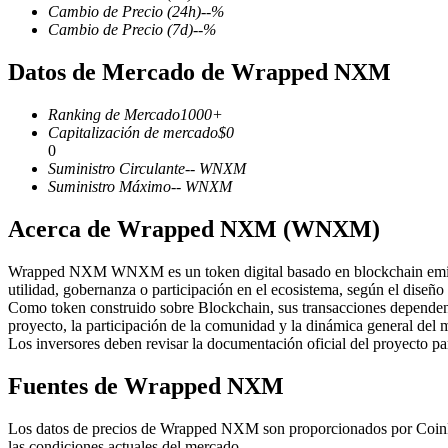
Cambio de Precio
(24h)
--
%
Cambio de Precio
(7d)
--
%
Datos de Mercado de Wrapped NXM
Futuros COIN-M
Ranking de Mercado
1000+
Futuros de criptomonedas
Capitalización de mercado
$
0
0
Suministro Circulante
--
WNXM
Suministro Máximo
--
WNXM
TradFi
Acerca de Wrapped NXM (WNXM)
Derivados de acciones, divisas, metales preciosos y materias pr
Wrapped NXM WNXM es un token digital basado en blockchain emitido e
utilidad, gobernanza o participación en el ecosistema, según el diseño
Como token construido sobre Blockchain, sus transacciones dependen 
proyecto, la participación de la comunidad y la dinámica general del 
Los inversores deben revisar la documentación oficial del proyecto p
Fuentes de Wrapped NXM
Los datos de precios de Wrapped NXM son proporcionados por CoinMark
Futuros del USDC
las condiciones actuales del mercado.