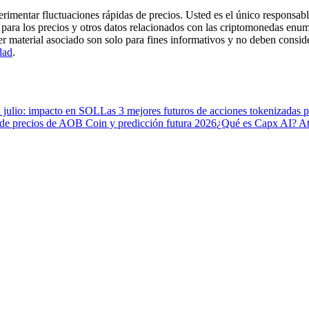
imentar fluctuaciones rápidas de precios. Usted es el único responsable
para los precios y otros datos relacionados con las criptomonedas enum
er material asociado son solo para fines informativos y no deben consi
dad
.
n julio: impacto en SOL
Las 3 mejores futuros de acciones tokenizadas p
 de precios de AOB Coin y predicción futura 2026
¿Qué es Capx AI? A