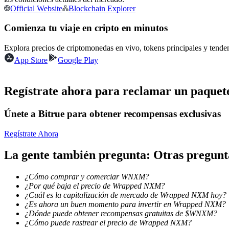
Official Website
Blockchain Explorer
Futuros que utilizan USDC como garantía
Comienza tu viaje en cripto en minutos
Explora precios de criptomonedas en vivo, tokens principales y tend
App Store
Google Play
Regístrate ahora para reclamar un paquete
Únete a Bitrue para obtener recompensas exclusivas
Copiar Trading
Únete a los mejores traders
Regístrate Ahora
La gente también pregunta: Otras pregu
¿Cómo comprar y comerciar WNXM?
¿Por qué baja el precio de Wrapped NXM?
¿Cuál es la capitalización de mercado de Wrapped NXM hoy?
¿Es ahora un buen momento para invertir en Wrapped NXM?
¿Dónde puede obtener recompensas gratuitas de $WNXM?
¿Cómo puede rastrear el precio de Wrapped NXM?