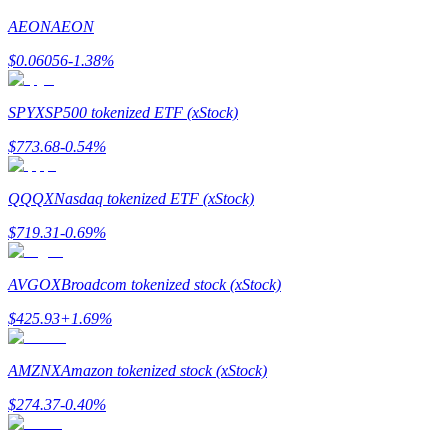
AEON
AEON
Guía
$
0.06056
-1.38
%
Guía de inicio de futuros
SPYX
SP500 tokenized ETF (xStock)
$
773.68
-0.54
%
QQQX
Nasdaq tokenized ETF (xStock)
$
719.31
-0.69
%
Estrategias comerciales
AVGOX
Broadcom tokenized stock (xStock)
Aprenda cómo mantenerse rentable
$
425.93
+
1.69
%
AMZNX
Amazon tokenized stock (xStock)
$
274.37
-0.40
%