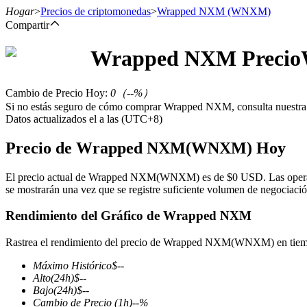
Hogar
>
Precios de criptomonedas
>
Wrapped NXM
(WNXM)
Compartir
Wrapped NXM
Precio
Futuros
Cambio de Precio Hoy
:
0
（
--
%）
Si no estás seguro de cómo comprar Wrapped NXM, consulta nuestra
Datos actualizados el a las (UTC+8)
Precio de Wrapped NXM(WNXM) Hoy
El precio actual de Wrapped NXM(WNXM) es de $0 USD. Las operacio
se mostrarán una vez que se registre suficiente volumen de negociació
Futuros del USDT
Rendimiento del Gráfico de Wrapped NXM
Futuros que utilizan USDT como garantía
Rastrea el rendimiento del precio de Wrapped NXM(WNXM) en tiem
Máximo Histórico
$
--
Alto
(24h)
$
--
Bajo
(24h)
$
--
Cambio de Precio
(1h)
--
%