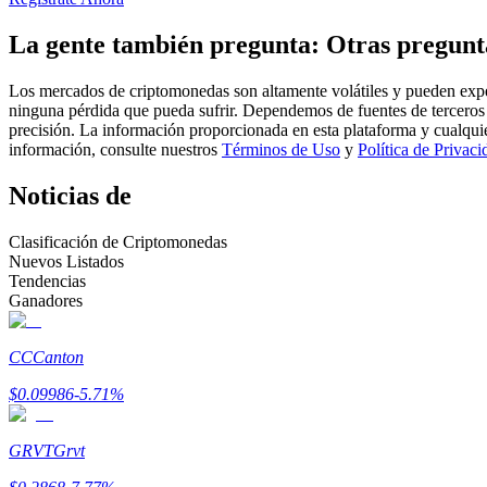
Futuros que utilizan USDC como garantía
La gente también pregunta: Otras pregunt
Los mercados de criptomonedas son altamente volátiles y pueden exper
ninguna pérdida que pueda sufrir. Dependemos de fuentes de terceros 
precisión. La información proporcionada en esta plataforma y cualqui
información, consulte nuestros
Términos de Uso
y
Política de Privaci
Noticias de
Clasificación de Criptomonedas
Copiar Trading
Nuevos Listados
Tendencias
Únete a los mejores traders
Ganadores
CC
Canton
$
0.09986
-5.71
%
GRVT
Grvt