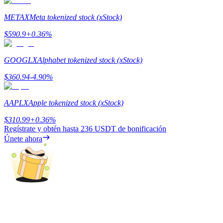
METAX
Meta tokenized stock (xStock)
Guía
$
590.9
+
0.36
%
Guía de inicio de futuros
GOOGLX
Alphabet tokenized stock (xStock)
$
360.94
-4.90
%
AAPLX
Apple tokenized stock (xStock)
$
310.99
+
0.36
%
Regístrate y obtén hasta
236 USDT
de bonificación
Únete ahora
Estrategias comerciales
Aprenda cómo mantenerse rentable