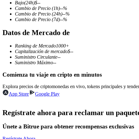
Bajo
(24h)
$
--
Cambio de Precio
(1h)
--
%
Cambio de Precio
(24h)
--
%
Cambio de Precio
(7d)
--
%
Futuros COIN-M
Datos de Mercado de
Futuros de criptomonedas
Ranking de Mercado
1000+
Capitalización de mercado
$
--
Suministro Circulante
--
TradFi
Suministro Máximo
--
Derivados de acciones, divisas, metales preciosos y materias pr
Comienza tu viaje en cripto en minutos
Explora precios de criptomonedas en vivo, tokens principales y tend
App Store
Google Play
Regístrate ahora para reclamar un paquete
Únete a Bitrue para obtener recompensas exclusivas
Futuros del USDC
Regístrate Ahora