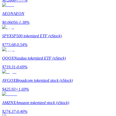
$
0.2868
-7.77
%
Conviértete en un Trader de Copia
Disfruta del reparto de beneficios y comisiones de copy trading
AEON
AEON
$
0.06056
-1.38
%
SPYX
SP500 tokenized ETF (xStock)
$
773.68
-0.54
%
QQQX
Nasdaq tokenized ETF (xStock)
Información
$
719.31
-0.69
%
Análisis de big data que incluye información comercial, etc.
AVGOX
Broadcom tokenized stock (xStock)
$
425.93
+
1.69
%
AMZNX
Amazon tokenized stock (xStock)
$
274.37
-0.40
%