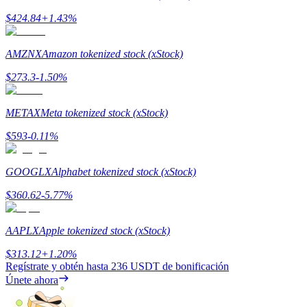
$
424.84
+
1.43
%
Staking
AMZNX
Amazon tokenized stock (xStock)
Alta rentabilidad y acceso instantáneo
$
273.3
-1.50
%
METAX
Meta tokenized stock (xStock)
$
593
-0.11
%
GOOGLX
Alphabet tokenized stock (xStock)
$
360.62
-5.77
%
Launchpool
Participación flexible para ganar tokens populares
AAPLX
Apple tokenized stock (xStock)
$
313.12
+
1.20
%
Regístrate y obtén hasta
236 USDT
de bonificación
Únete ahora