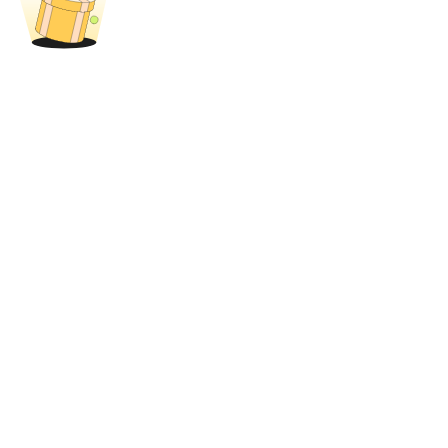
Bloqueos BTR
Inversiones exclusivas para titulares de BTR
Préstamos
Servicio de préstamos respaldado por criptomonedas