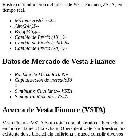
Rastrea el rendimiento del precio de Vesta Finance(VSTA) en
tiempo real.
Máximo Histórico
$
--
Alto
(24h)
$
--
Futuros COIN-M
Bajo
(24h)
$
--
Cambio de Precio
(1h)
--
%
Futuros de criptomonedas
Cambio de Precio
(24h)
--
%
Cambio de Precio
(7d)
--
%
Datos de Mercado de Vesta Finance
TradFi
Derivados de acciones, divisas, metales preciosos y materias
Ranking de Mercado
1000+
primas
Capitalización de mercado
$
0
0
Suministro Circulante
--
VSTA
Suministro Máximo
--
VSTA
Acerca de Vesta Finance (VSTA)
Vesta Finance VSTA es un token digital basado en blockchain
emitido en la red Blockchain. Opera dentro de la infraestructura
existente de su blockchain anfitriona y puede cumplir diversos