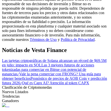
responsable de sus decisiones de inversión y Bitrue no es
responsable de ninguna pérdida que pueda sufrir. Dependemos de
fuentes de terceros para los precios y otros datos relacionados con
Guía
las criptomonedas enumeradas anteriormente, y no somos
responsables de su fiabilidad o precisión. La información
Guía de inicio de futuros
proporcionada en esta plataforma y cualquier material asociado son
solo para fines informativos y no deben considerarse como
asesoramiento financiero o de inversión. Para más información,
consulte nuestros
Términos de Uso
y
Política de Privacidad
.
Noticias de Vesta Finance
Las tarjetas criptográficas de Solana alcanzan un récord de $69.5M
en julio: impacto en SOL
Las 3 mejores futuros de acciones
tokenizadas para comerciar en Bitrue con potencial de
ganancias
¿Vale la pena comerciar con FRONG? Una guía para
Estrategias comerciales
obtener beneficios
Pronóstico de precios de AOB Coin y predicción
Aprenda cómo mantenerse rentable
futura 2026
¿Qué es Capx AI? Atención al token CAPX
Clasificación de Criptomonedas
Nuevos Listados
Tendencias
Ganadores