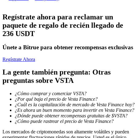
Conviértete en un Trader de Copia
Regístrate ahora para reclamar un
Disfruta del reparto de beneficios y comisiones de copy trading
paquete de regalo de recién llegado de
236 USDT
Únete a Bitrue para obtener recompensas exclusivas
Regístrate Ahora
La gente también pregunta: Otras
preguntas sobre VSTA
Información
¿Cómo comprar y comerciar VSTA?
Análisis de big data que incluye información comercial, etc.
¿Por qué baja el precio de Vesta Finance?
¿Cuál es la capitalización de mercado de Vesta Finance hoy?
¿Es ahora un buen momento para invertir en Vesta Finance?
¿Dónde puede obtener recompensas gratuitas de $VSTA?
¿Cómo puede rastrear el precio de Vesta Finance?
Los mercados de criptomonedas son altamente volátiles y pueden
experimentar fluctuaciones rápidas de precios. Usted es el único