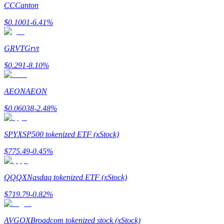
CC
Canton
$
0.1001
-6.41
%
Earn
GRVT
Grvt
$
0.291
-8.10
%
AEON
AEON
$
0.06038
-2.48
%
Power Piggy
SPYX
SP500 tokenized ETF (xStock)
Gana recompensas competitivas diariamente
$
775.49
-0.45
%
QQQX
Nasdaq tokenized ETF (xStock)
$
719.79
-0.82
%
AVGOX
Broadcom tokenized stock (xStock)