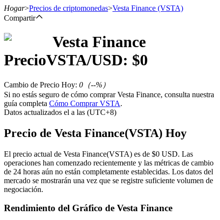
Hogar
>
Precios de criptomonedas
>
Vesta Finance
(VSTA)
Compartir
Vesta Finance
Futuros
Precio
VSTA
/USD: $
0
Cambio de Precio Hoy
:
0
（
--
%）
Si no estás seguro de cómo comprar Vesta Finance, consulta nuestra
guía completa
Cómo Comprar VSTA
.
Datos actualizados el a las (UTC+8)
Precio de Vesta Finance(VSTA) Hoy
Futuros del USDT
El precio actual de Vesta Finance(VSTA) es de $0 USD. Las
operaciones han comenzado recientemente y las métricas de cambio
Futuros que utilizan USDT como garantía
de 24 horas aún no están completamente establecidas. Los datos del
mercado se mostrarán una vez que se registre suficiente volumen de
negociación.
Rendimiento del Gráfico de Vesta Finance