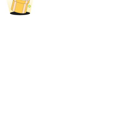
Bloqueos BTR
Inversiones exclusivas para titulares de BTR
Préstamos
Servicio de préstamos respaldado por criptomonedas