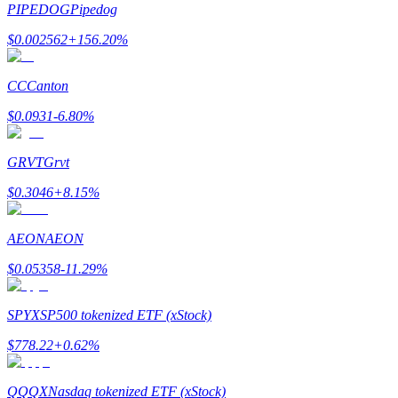
PIPEDOG
Pipedog
$
0.002562
+
156.20
%
Earn
CC
Canton
$
0.0931
-6.80
%
GRVT
Grvt
$
0.3046
+
8.15
%
Power Piggy
AEON
AEON
Gana recompensas competitivas diariamente
$
0.05358
-11.29
%
SPYX
SP500 tokenized ETF (xStock)
$
778.22
+
0.62
%
QQQX
Nasdaq tokenized ETF (xStock)