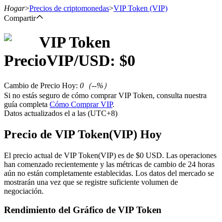
Hogar
>
Precios de criptomonedas
>
VIP Token
(VIP)
Compartir
VIP Token
Futuros
Precio
VIP
/USD: $
0
Cambio de Precio Hoy
:
0
（
--
%）
Si no estás seguro de cómo comprar VIP Token, consulta nuestra
guía completa
Cómo Comprar VIP
.
Datos actualizados el a las (UTC+8)
Precio de VIP Token(VIP) Hoy
Futuros del USDT
El precio actual de VIP Token(VIP) es de $0 USD. Las operaciones
han comenzado recientemente y las métricas de cambio de 24 horas
Futuros que utilizan USDT como garantía
aún no están completamente establecidas. Los datos del mercado se
mostrarán una vez que se registre suficiente volumen de
negociación.
Rendimiento del Gráfico de VIP Token