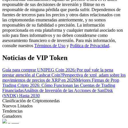
responsable de sus decisiones de inversión y Bitrue no es
responsable de ninguna pérdida que pueda sufrir. Dependemos de
fuentes de terceros para los precios y otros datos relacionados con
Guía
las criptomonedas enumeradas anteriormente, y no somos
responsables de su fiabilidad o precisión. La información
Guía de inicio de futuros
proporcionada en esta plataforma y cualquier material asociado son
solo para fines informativos y no deben considerarse como
asesoramiento financiero o de inversión. Para más información,
consulte nuestros
Términos de Uso
y
Política de Privacidad
.
Noticias de VIP Token
Guía para comprar UNIPEG Coin 2026
¿Por qué vale la pena
prestar atención al Cashcat Coin?
Perspectiva de xrpl_adam sobre los
movimientos de precios de XRP en 2026
Mejores Firmas de Prop
Trading Cripto 2026: Cómo Funcionan las Cuentas de Trading
Estrategias comerciales
Financiadas
Análisis de Inversión de las Acciones de SanDisk
Aprenda cómo mantenerse rentable
(SNDK) Hasta 2030
Clasificación de Criptomonedas
Nuevos Listados
Tendencias
Ganadores