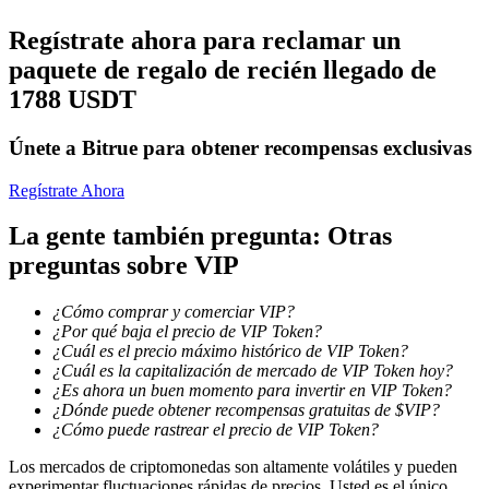
Regístrate ahora para reclamar un
Conviértete en un Trader de Copia
paquete de regalo de recién llegado de
Disfruta del reparto de beneficios y comisiones de copy trading
1788 USDT
Únete a Bitrue para obtener recompensas exclusivas
Regístrate Ahora
La gente también pregunta: Otras
preguntas sobre VIP
Información
¿Cómo comprar y comerciar VIP?
¿Por qué baja el precio de VIP Token?
Análisis de big data que incluye información comercial, etc.
¿Cuál es el precio máximo histórico de VIP Token?
¿Cuál es la capitalización de mercado de VIP Token hoy?
¿Es ahora un buen momento para invertir en VIP Token?
¿Dónde puede obtener recompensas gratuitas de $VIP?
¿Cómo puede rastrear el precio de VIP Token?
Los mercados de criptomonedas son altamente volátiles y pueden
experimentar fluctuaciones rápidas de precios. Usted es el único