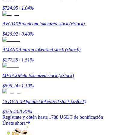
$
724.95
+
1.04
%
Staking
AVGOX
Broadcom tokenized stock (xStock)
Alta rentabilidad y acceso instantáneo
$
426.92
+
0.40
%
AMZNX
Amazon tokenized stock (xStock)
$
277.35
+
1.51
%
METAX
Meta tokenized stock (xStock)
$
595.24
+
1.10
%
Launchpool
Participación flexible para ganar tokens populares
GOOGLX
Alphabet tokenized stock (xStock)
$
356.43
-0.87
%
Regístrate y obtén hasta
1788 USDT
de bonificación
Únete ahora