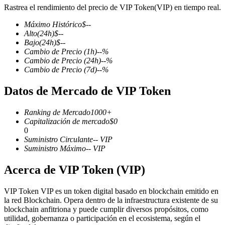
Rastrea el rendimiento del precio de VIP Token(VIP) en tiempo real.
Máximo Histórico
$
--
Alto
(24h)
$
--
Bajo
(24h)
$
--
Futuros COIN-M
Cambio de Precio
(1h)
--
%
Cambio de Precio
(24h)
--
%
Futuros de criptomonedas
Cambio de Precio
(7d)
--
%
Datos de Mercado de VIP Token
TradFi
Ranking de Mercado
1000+
Derivados de acciones, divisas, metales preciosos y materias
Capitalización de mercado
$
0
primas
0
Suministro Circulante
--
VIP
Suministro Máximo
--
VIP
Acerca de VIP Token (VIP)
VIP Token VIP es un token digital basado en blockchain emitido en
la red Blockchain. Opera dentro de la infraestructura existente de su
blockchain anfitriona y puede cumplir diversos propósitos, como
utilidad, gobernanza o participación en el ecosistema, según el