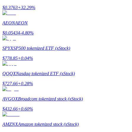
$
0.3763
+
32.29
%
Guía
AEON
AEON
Guía de inicio de futuros
$
0.05434
-4.80
%
SPYX
SP500 tokenized ETF (xStock)
$
778.85
+
0.04
%
QQQX
Nasdaq tokenized ETF (xStock)
$
727.66
+
0.28
%
Estrategias comerciales
Aprenda cómo mantenerse rentable
AVGOX
Broadcom tokenized stock (xStock)
$
432.66
+
0.60
%
AMZNX
Amazon tokenized stock (xStock)