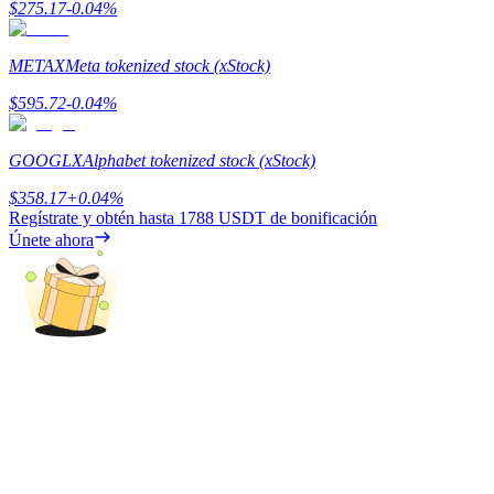
$
275.17
-0.04
%
Earn
METAX
Meta tokenized stock (xStock)
$
595.72
-0.04
%
GOOGLX
Alphabet tokenized stock (xStock)
$
358.17
+
0.04
%
Regístrate y obtén hasta
1788 USDT
de bonificación
Únete ahora
Power Piggy
Gana recompensas competitivas diariamente