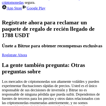
Futuros del USDC
criptomonedas
segura.
App Store
Google Play
Futuros que utilizan USDC como garantía
Regístrate ahora para reclamar un
paquete de regalo de recién llegado de
1788 USDT
Únete a Bitrue para obtener recompensas exclusivas
Regístrate Ahora
Copiar Trading
La gente también pregunta: Otras
Únete a los mejores traders
preguntas sobre
Los mercados de criptomonedas son altamente volátiles y pueden
experimentar fluctuaciones rápidas de precios. Usted es el único
responsable de sus decisiones de inversión y Bitrue no es
responsable de ninguna pérdida que pueda sufrir. Dependemos de
fuentes de terceros para los precios y otros datos relacionados con
las criptomonedas enumeradas anteriormente, y no somos