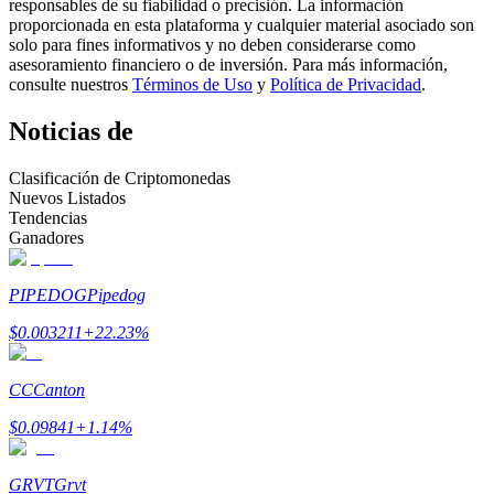
responsables de su fiabilidad o precisión. La información
proporcionada en esta plataforma y cualquier material asociado son
Conviértete en un Trader de Copia
solo para fines informativos y no deben considerarse como
asesoramiento financiero o de inversión. Para más información,
Disfruta del reparto de beneficios y comisiones de copy trading
consulte nuestros
Términos de Uso
y
Política de Privacidad
.
Noticias de
Clasificación de Criptomonedas
Nuevos Listados
Tendencias
Ganadores
PIPEDOG
Pipedog
Información
$
0.003211
+
22.23
%
Análisis de big data que incluye información comercial, etc.
CC
Canton
$
0.09841
+
1.14
%
GRVT
Grvt