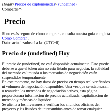
Hogar
>
Precios de criptomonedas
>
(undefined)
Compartir
Precio
Futuros
Si no estás seguro de cómo comprar , consulta nuestra guía completa
Cómo Comprar
.
Datos actualizados el a las (UTC+8)
Precio de (undefined) Hoy
El precio de (undefined) no está disponible actualmente. Esto puede
deberse a que el token aún no está listado para negociar, la actividad
del mercado es limitada o los mercados de negociación están
Futuros del USDT
suspendidos temporalmente.
En este momento, no hay datos de precios en tiempo real verificados
Futuros que utilizan USDT como garantía
ni volumen de negociación disponibles. Una vez que se establezcan
o reanuden los mercados de negociación activos, esta página
proporcionará información de precios actualizada, capitalización de
mercado y métricas de liquidez.
Se alienta a los inversores a verificar los anuncios oficiales del
proyecto y las listados de intercambios antes de tomar cualquier