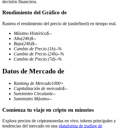
decisión financiera.
Rendimiento del Gráfico de
Rastrea el rendimiento del precio de (undefined) en tiempo real.
Futuros COIN-M
Máximo Histórico
$
--
Futuros de criptomonedas
Alto
(24h)
$
--
Bajo
(24h)
$
--
Cambio de Precio
(1h)
--
%
Cambio de Precio
(24h)
--
%
TradFi
Cambio de Precio
(7d)
--
%
Derivados de acciones, divisas, metales preciosos y materias
Datos de Mercado de
primas
Ranking de Mercado
1000+
Capitalización de mercado
$
--
Suministro Circulante
--
Suministro Máximo
--
Comienza tu viaje en cripto en minutos
Explora precios de criptomonedas en vivo, tokens principales y
tendencias del mercado en una
plataforma de trading de