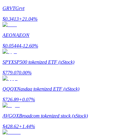
GRVT
Grvt
Guía
$
0.3413
+
21.04
%
Guía de inicio de futuros
AEON
AEON
$
0.05444
-12.60
%
SPYX
SP500 tokenized ETF (xStock)
$
779.07
0.00
%
Estrategias comerciales
QQQX
Nasdaq tokenized ETF (xStock)
Aprenda cómo mantenerse rentable
$
726.89
+
0.07
%
AVGOX
Broadcom tokenized stock (xStock)
$
428.62
+
1.44
%