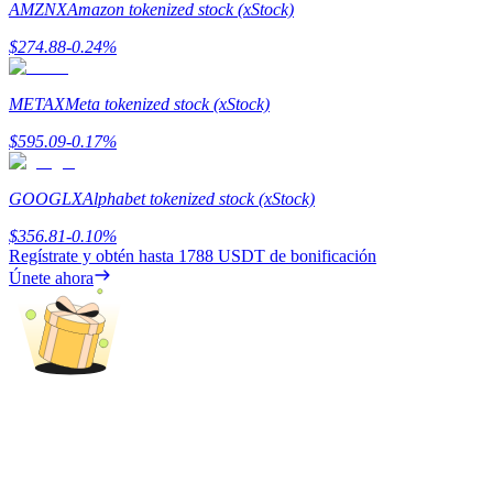
AMZNX
Amazon tokenized stock (xStock)
Earn
$
274.88
-0.24
%
METAX
Meta tokenized stock (xStock)
$
595.09
-0.17
%
GOOGLX
Alphabet tokenized stock (xStock)
$
356.81
-0.10
%
Regístrate y obtén hasta
1788 USDT
de bonificación
Power Piggy
Únete ahora
Gana recompensas competitivas diariamente