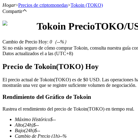
Hogar
>
Precios de criptomonedas
>
Tokoin
(TOKO)
Compartir
Tokoin
Precio
TOKO
/U
Futuros
Cambio de Precio Hoy
:
0
（
--
%）
Si no estás seguro de cómo comprar Tokoin, consulta nuestra guía c
Datos actualizados el a las (UTC+8)
Precio de Tokoin(TOKO) Hoy
El precio actual de Tokoin(TOKO) es de $0 USD. Las operaciones han
mostrarán una vez que se registre suficiente volumen de negociación.
Futuros del USDT
Rendimiento del Gráfico de Tokoin
Futuros que utilizan USDT como garantía
Rastrea el rendimiento del precio de Tokoin(TOKO) en tiempo real.
Máximo Histórico
$
--
Alto
(24h)
$
--
Bajo
(24h)
$
--
Cambio de Precio
(1h)
--
%