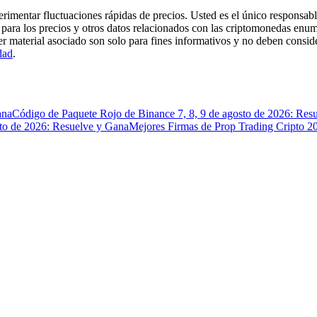
imentar fluctuaciones rápidas de precios. Usted es el único responsable
para los precios y otros datos relacionados con las criptomonedas enum
er material asociado son solo para fines informativos y no deben consi
dad
.
ana
Código de Paquete Rojo de Binance 7, 8, 9 de agosto de 2026: Res
sto de 2026: Resuelve y Gana
Mejores Firmas de Prop Trading Cripto 2