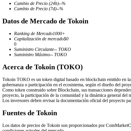
Cambio de Precio
(24h)
--
%
Cambio de Precio
(7d)
--
%
Datos de Mercado de Tokoin
Futuros COIN-M
Ranking de Mercado
1000+
Futuros de criptomonedas
Capitalización de mercado
$
0
0
Suministro Circulante
--
TOKO
Suministro Máximo
--
TOKO
TradFi
Acerca de Tokoin (TOKO)
Derivados de acciones, divisas, metales preciosos y materias pr
Tokoin TOKO es un token digital basado en blockchain emitido en la re
gobernanza o participación en el ecosistema, según el diseño del proy
Como token construido sobre Blockchain, sus transacciones dependen 
proyecto, la participación de la comunidad y la dinámica general del 
Los inversores deben revisar la documentación oficial del proyecto p
Fuentes de Tokoin
Los datos de precios de Tokoin son proporcionados por CoinMarketCap 
Futuros del USDC
condiciones actuales del mercado.