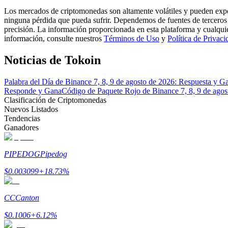
Conviértete en un Trader de Copia
Los mercados de criptomonedas son altamente volátiles y pueden exper
ninguna pérdida que pueda sufrir. Dependemos de fuentes de terceros 
Disfruta del reparto de beneficios y comisiones de copy trading
precisión. La información proporcionada en esta plataforma y cualqui
información, consulte nuestros
Términos de Uso
y
Política de Privaci
Noticias de Tokoin
Palabra del Día de Binance 7, 8, 9 de agosto de 2026: Respuesta y G
Responde y Gana
Código de Paquete Rojo de Binance 7, 8, 9 de ago
Clasificación de Criptomonedas
Nuevos Listados
Tendencias
Ganadores
Información
Análisis de big data que incluye información comercial, etc.
PIPEDOG
Pipedog
$
0.003099
+
18.73
%
CC
Canton
$
0.1006
+
6.12
%