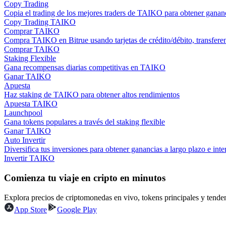
Copy Trading
Conviértete en un Trader de Copia
Copia el trading de los mejores traders de TAIKO para obtener gananc
Copy Trading TAIKO
Disfruta del reparto de beneficios y comisiones de copy trading
Comprar TAIKO
Compra TAIKO en Bitrue usando tarjetas de crédito/débito, transferen
Comprar TAIKO
Staking Flexible
Gana recompensas diarias competitivas en TAIKO
Ganar TAIKO
Apuesta
Haz staking de TAIKO para obtener altos rendimientos
Apuesta TAIKO
Launchpool
Gana tokens populares a través del staking flexible
Información
Ganar TAIKO
Auto Invertir
Análisis de big data que incluye información comercial, etc.
Diversifica tus inversiones para obtener ganancias a largo plazo e inter
Invertir TAIKO
Comienza tu viaje en cripto en minutos
Explora precios de criptomonedas en vivo, tokens principales y tend
App Store
Google Play