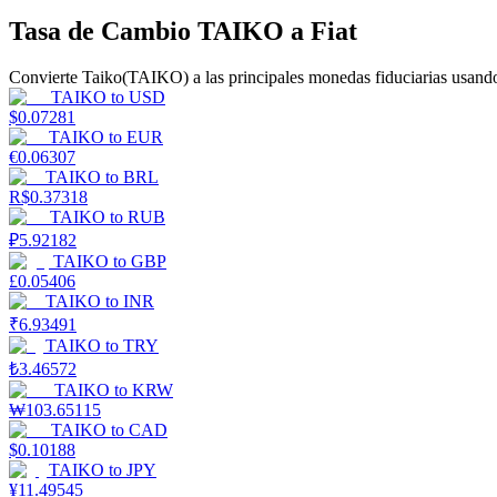
Tasa de Cambio TAIKO a Fiat
Guía
Convierte Taiko(TAIKO) a las principales monedas fiduciarias usando
Guía de inicio de futuros
TAIKO
to
USD
$
0.07281
TAIKO
to
EUR
€
0.06307
TAIKO
to
BRL
R$
0.37318
TAIKO
to
RUB
₽
5.92182
TAIKO
to
GBP
£
0.05406
TAIKO
to
INR
Estrategias comerciales
₹
6.93491
TAIKO
to
TRY
Aprenda cómo mantenerse rentable
₺
3.46572
TAIKO
to
KRW
₩
103.65115
TAIKO
to
CAD
$
0.10188
TAIKO
to
JPY
¥
11.49545