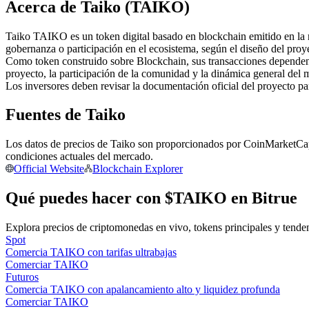
Acerca de Taiko (TAIKO)
Futuros que utilizan USDC como garantía
Taiko TAIKO es un token digital basado en blockchain emitido en la re
gobernanza o participación en el ecosistema, según el diseño del proy
Como token construido sobre Blockchain, sus transacciones dependen 
proyecto, la participación de la comunidad y la dinámica general del 
Los inversores deben revisar la documentación oficial del proyecto p
Fuentes de Taiko
Los datos de precios de Taiko son proporcionados por CoinMarketCap y
Copiar Trading
condiciones actuales del mercado.
Official Website
Blockchain Explorer
Únete a los mejores traders
Qué puedes hacer con $TAIKO en Bitrue
Explora precios de criptomonedas en vivo, tokens principales y tende
Spot
Comercia TAIKO con tarifas ultrabajas
Comerciar TAIKO
Futuros
Comercia TAIKO con apalancamiento alto y liquidez profunda
Comerciar TAIKO