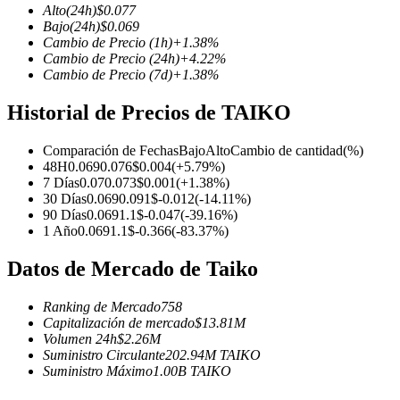
Alto
(24h)
$
0.077
Bajo
(24h)
$
0.069
Cambio de Precio
(1h)
+
1.38
%
Cambio de Precio
(24h)
+
4.22
%
Cambio de Precio
(7d)
+
1.38
%
Futuros COIN-M
Historial de Precios de TAIKO
Futuros de criptomonedas
Comparación de Fechas
Bajo
Alto
Cambio de cantidad
(%)
48H
0.069
0.076
$
0.004
(
+
5.79
%)
TradFi
7 Días
0.07
0.073
$
0.001
(
+
1.38
%)
30 Días
0.069
0.091
$
-0.012
(
-14.11
%)
Derivados de acciones, divisas, metales preciosos y materias pr
90 Días
0.069
1.1
$
-0.047
(
-39.16
%)
1 Año
0.069
1.1
$
-0.366
(
-83.37
%)
Datos de Mercado de Taiko
Ranking de Mercado
758
Capitalización de mercado
$
13.81M
Volumen 24h
$
2.26M
Suministro Circulante
202.94M
TAIKO
Suministro Máximo
1.00B
TAIKO
Futuros del USDC