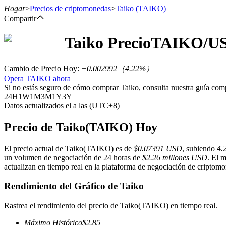
Hogar
>
Precios de criptomonedas
>
Taiko
(TAIKO)
Compartir
Taiko
Precio
TAIKO
/U
Futuros
Cambio de Precio Hoy
:
+0.002992
（
4.22
%）
Opera TAIKO ahora
Si no estás seguro de cómo comprar Taiko, consulta nuestra guía com
24H
1W
1M
3M
1Y
3Y
Datos actualizados el a las (UTC+8)
Precio de Taiko(TAIKO) Hoy
El precio actual de Taiko(TAIKO) es de
$0.07391 USD
, subiendo
4.
Futuros del USDT
un volumen de negociación de 24 horas de
$2.26 millones USD
. El 
actualizan en tiempo real en la plataforma de negociación de criptomon
Futuros que utilizan USDT como garantía
Rendimiento del Gráfico de Taiko
Rastrea el rendimiento del precio de Taiko(TAIKO) en tiempo real.
Máximo Histórico
$
2.85