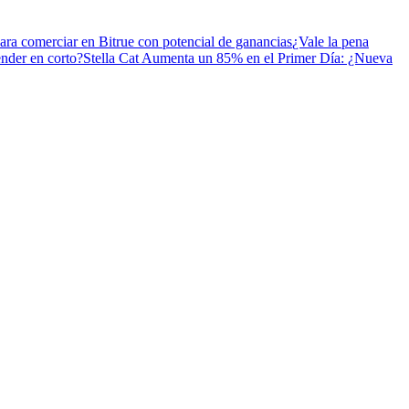
ara comerciar en Bitrue con potencial de ganancias
¿Vale la pena
ender en corto?
Stella Cat Aumenta un 85% en el Primer Día: ¿Nueva