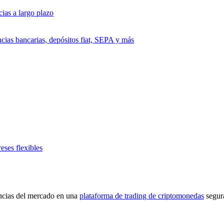
ias a largo plazo
cias bancarias, depósitos fiat, SEPA y más
eses flexibles
encias del mercado en una
plataforma de trading de criptomonedas
segur