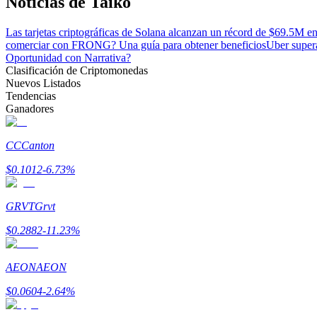
Noticias de Taiko
Las tarjetas criptográficas de Solana alcanzan un récord de $69.5M e
Bloqueos BTR
comerciar con FRONG? Una guía para obtener beneficios
Uber supera
Oportunidad con Narrativa?
Inversiones exclusivas para titulares de BTR
Clasificación de Criptomonedas
Nuevos Listados
Tendencias
Ganadores
CC
Canton
$
0.1012
-6.73
%
GRVT
Grvt
Préstamos
$
0.2882
-11.23
%
Servicio de préstamos respaldado por criptomonedas
AEON
AEON
$
0.0604
-2.64
%