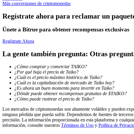
Más conversiones de criptomonedas
Earn
Regístrate ahora para reclamar un paquete
Únete a Bitrue para obtener recompensas exclusivas
Regístrate Ahora
La gente también pregunta: Otras pregun
¿Cómo comprar y comerciar TAIKO?
¿Por qué baja el precio de Taiko?
Power Piggy
¿Cuál es el precio máximo histórico de Taiko?
¿Cuál es la capitalización de mercado de Taiko hoy?
Gana recompensas competitivas diariamente
¿Es ahora un buen momento para invertir en Taiko?
¿Dónde puede obtener recompensas gratuitas de $TAIKO?
¿Cómo puede rastrear el precio de Taiko?
Los mercados de criptomonedas son altamente volátiles y pueden exper
ninguna pérdida que pueda sufrir. Dependemos de fuentes de terceros 
precisión. La información proporcionada en esta plataforma y cualqui
información, consulte nuestros
Términos de Uso
y
Política de Privaci