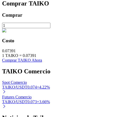
Comprar
TAIKO
Staking
Comprar
Alta rentabilidad y acceso instantáneo
Costo
0.07391
1
TAIKO
=
0.07391
Comprar TAIKO Ahora
TAIKO
Comercio
Launchpool
Participación flexible para ganar tokens populares
Spot Comercio
TAIKO/USDT
0.074
+
4.22
%
Futures Comercio
TAIKO/USDT
0.073
+
3.66
%