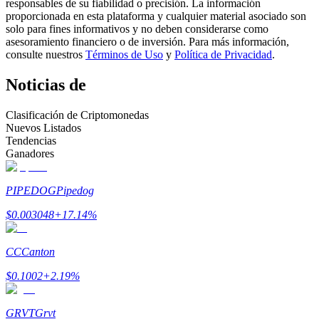
responsables de su fiabilidad o precisión. La información
proporcionada en esta plataforma y cualquier material asociado son
Conviértete en un Trader de Copia
solo para fines informativos y no deben considerarse como
asesoramiento financiero o de inversión. Para más información,
Disfruta del reparto de beneficios y comisiones de copy trading
consulte nuestros
Términos de Uso
y
Política de Privacidad
.
Noticias de
Clasificación de Criptomonedas
Nuevos Listados
Tendencias
Ganadores
PIPEDOG
Pipedog
Información
$
0.003048
+
17.14
%
Análisis de big data que incluye información comercial, etc.
CC
Canton
$
0.1002
+
2.19
%
GRVT
Grvt