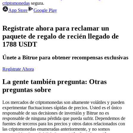
Futuros del USDC
criptomonedas
segura.
App Store
Google Play
Futuros que utilizan USDC como garantía
Regístrate ahora para reclamar un
paquete de regalo de recién llegado de
1788 USDT
Únete a Bitrue para obtener recompensas exclusivas
Regístrate Ahora
Copiar Trading
La gente también pregunta: Otras
Únete a los mejores traders
preguntas sobre
Los mercados de criptomonedas son altamente volátiles y pueden
experimentar fluctuaciones rápidas de precios. Usted es el único
responsable de sus decisiones de inversión y Bitrue no es
responsable de ninguna pérdida que pueda sufrir. Dependemos de
fuentes de terceros para los precios y otros datos relacionados con
las criptomonedas enumeradas anteriormente, y no somos