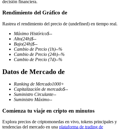
decisión financiera.
Rendimiento del Gráfico de
Rastrea el rendimiento del precio de (undefined) en tiempo real.
Futuros COIN-M
Máximo Histórico
$
--
Futuros de criptomonedas
Alto
(24h)
$
--
Bajo
(24h)
$
--
Cambio de Precio
(1h)
--
%
Cambio de Precio
(24h)
--
%
TradFi
Cambio de Precio
(7d)
--
%
Derivados de acciones, divisas, metales preciosos y materias
Datos de Mercado de
primas
Ranking de Mercado
1000+
Capitalización de mercado
$
--
Suministro Circulante
--
Suministro Máximo
--
Comienza tu viaje en cripto en minutos
Explora precios de criptomonedas en vivo, tokens principales y
tendencias del mercado en una
plataforma de trading de