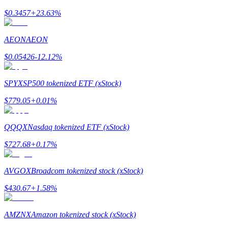
$
0.3457
+
23.63
%
Guía
AEON
AEON
Guía de inicio de futuros
$
0.05426
-12.12
%
SPYX
SP500 tokenized ETF (xStock)
$
779.05
+
0.01
%
QQQX
Nasdaq tokenized ETF (xStock)
$
727.68
+
0.17
%
Estrategias comerciales
Aprenda cómo mantenerse rentable
AVGOX
Broadcom tokenized stock (xStock)
$
430.67
+
1.58
%
AMZNX
Amazon tokenized stock (xStock)