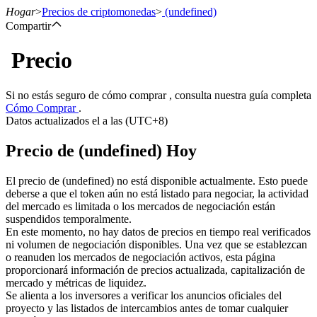
Hogar
>
Precios de criptomonedas
>
(undefined)
Compartir
Precio
Futuros
Si no estás seguro de cómo comprar , consulta nuestra guía completa
Cómo Comprar
.
Datos actualizados el a las (UTC+8)
Precio de (undefined) Hoy
El precio de (undefined) no está disponible actualmente. Esto puede
deberse a que el token aún no está listado para negociar, la actividad
del mercado es limitada o los mercados de negociación están
Futuros del USDT
suspendidos temporalmente.
En este momento, no hay datos de precios en tiempo real verificados
Futuros que utilizan USDT como garantía
ni volumen de negociación disponibles. Una vez que se establezcan
o reanuden los mercados de negociación activos, esta página
proporcionará información de precios actualizada, capitalización de
mercado y métricas de liquidez.
Se alienta a los inversores a verificar los anuncios oficiales del
proyecto y las listados de intercambios antes de tomar cualquier