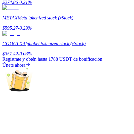
$
274.86
-0.21
%
Earn
METAX
Meta tokenized stock (xStock)
$
595.27
-0.29
%
GOOGLX
Alphabet tokenized stock (xStock)
$
357.42
-0.03
%
Regístrate y obtén hasta
1788 USDT
de bonificación
Únete ahora
Power Piggy
Gana recompensas competitivas diariamente