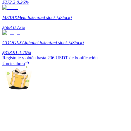
$
272.2
-0.26
%
Earn
METAX
Meta tokenized stock (xStock)
$
588
-0.72
%
GOOGLX
Alphabet tokenized stock (xStock)
$
358.91
-1.70
%
Regístrate y obtén hasta
236 USDT
de bonificación
Únete ahora
Power Piggy
Gana recompensas competitivas diariamente