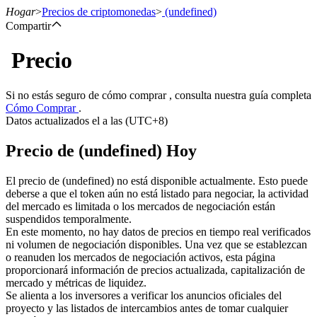
Hogar
>
Precios de criptomonedas
>
(undefined)
Compartir
Precio
Futuros
Si no estás seguro de cómo comprar , consulta nuestra guía completa
Cómo Comprar
.
Datos actualizados el a las (UTC+8)
Precio de (undefined) Hoy
El precio de (undefined) no está disponible actualmente. Esto puede
deberse a que el token aún no está listado para negociar, la actividad
del mercado es limitada o los mercados de negociación están
Futuros del USDT
suspendidos temporalmente.
En este momento, no hay datos de precios en tiempo real verificados
Futuros que utilizan USDT como garantía
ni volumen de negociación disponibles. Una vez que se establezcan
o reanuden los mercados de negociación activos, esta página
proporcionará información de precios actualizada, capitalización de
mercado y métricas de liquidez.
Se alienta a los inversores a verificar los anuncios oficiales del
proyecto y las listados de intercambios antes de tomar cualquier