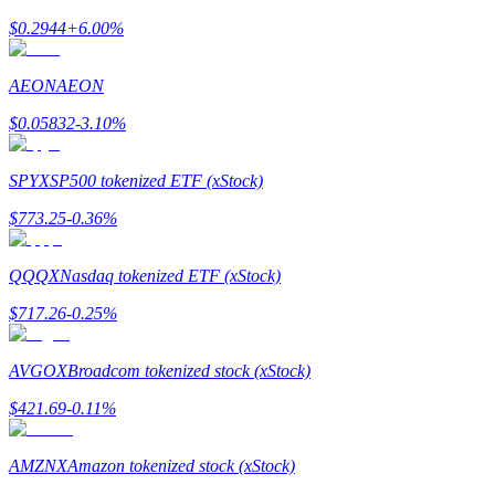
$
0.2944
+
6.00
%
Guía
AEON
AEON
Guía de inicio de futuros
$
0.05832
-3.10
%
SPYX
SP500 tokenized ETF (xStock)
$
773.25
-0.36
%
QQQX
Nasdaq tokenized ETF (xStock)
$
717.26
-0.25
%
Estrategias comerciales
Aprenda cómo mantenerse rentable
AVGOX
Broadcom tokenized stock (xStock)
$
421.69
-0.11
%
AMZNX
Amazon tokenized stock (xStock)