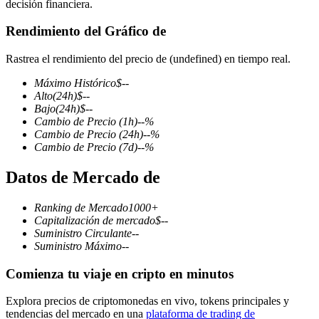
decisión financiera.
Rendimiento del Gráfico de
Rastrea el rendimiento del precio de (undefined) en tiempo real.
Futuros COIN-M
Máximo Histórico
$
--
Futuros de criptomonedas
Alto
(24h)
$
--
Bajo
(24h)
$
--
Cambio de Precio
(1h)
--
%
Cambio de Precio
(24h)
--
%
TradFi
Cambio de Precio
(7d)
--
%
Derivados de acciones, divisas, metales preciosos y materias
Datos de Mercado de
primas
Ranking de Mercado
1000+
Capitalización de mercado
$
--
Suministro Circulante
--
Suministro Máximo
--
Comienza tu viaje en cripto en minutos
Explora precios de criptomonedas en vivo, tokens principales y
tendencias del mercado en una
plataforma de trading de