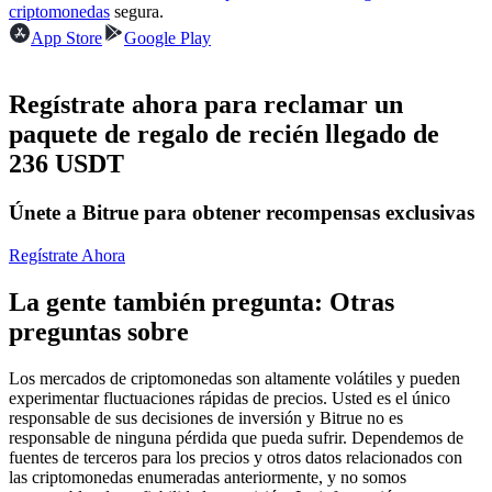
Futuros del USDC
criptomonedas
segura.
App Store
Google Play
Futuros que utilizan USDC como garantía
Regístrate ahora para reclamar un
paquete de regalo de recién llegado de
236 USDT
Únete a Bitrue para obtener recompensas exclusivas
Regístrate Ahora
Copiar Trading
La gente también pregunta: Otras
Únete a los mejores traders
preguntas sobre
Los mercados de criptomonedas son altamente volátiles y pueden
experimentar fluctuaciones rápidas de precios. Usted es el único
responsable de sus decisiones de inversión y Bitrue no es
responsable de ninguna pérdida que pueda sufrir. Dependemos de
fuentes de terceros para los precios y otros datos relacionados con
las criptomonedas enumeradas anteriormente, y no somos