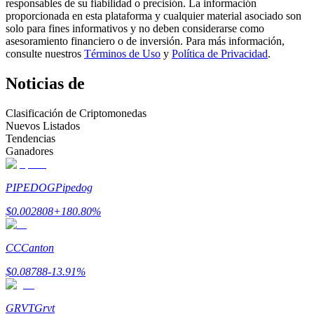
responsables de su fiabilidad o precisión. La información
proporcionada en esta plataforma y cualquier material asociado son
Conviértete en un Trader de Copia
solo para fines informativos y no deben considerarse como
asesoramiento financiero o de inversión. Para más información,
Disfruta del reparto de beneficios y comisiones de copy trading
consulte nuestros
Términos de Uso
y
Política de Privacidad
.
Noticias de
Clasificación de Criptomonedas
Nuevos Listados
Tendencias
Ganadores
PIPEDOG
Pipedog
Información
$
0.002808
+
180.80
%
Análisis de big data que incluye información comercial, etc.
CC
Canton
$
0.08788
-13.91
%
GRVT
Grvt