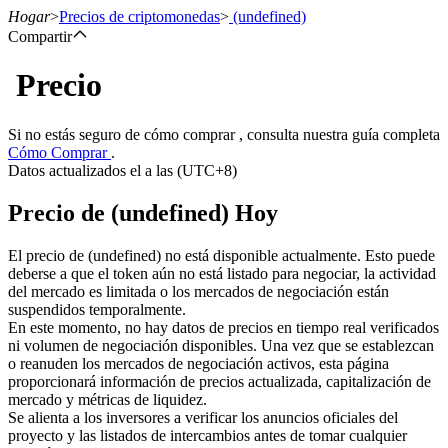
Hogar
>
Precios de criptomonedas
>
(undefined)
Compartir
Precio
Futuros
Si no estás seguro de cómo comprar , consulta nuestra guía completa
Cómo Comprar
.
Datos actualizados el a las (UTC+8)
Precio de (undefined) Hoy
El precio de (undefined) no está disponible actualmente. Esto puede
deberse a que el token aún no está listado para negociar, la actividad
del mercado es limitada o los mercados de negociación están
Futuros del USDT
suspendidos temporalmente.
En este momento, no hay datos de precios en tiempo real verificados
Futuros que utilizan USDT como garantía
ni volumen de negociación disponibles. Una vez que se establezcan
o reanuden los mercados de negociación activos, esta página
proporcionará información de precios actualizada, capitalización de
mercado y métricas de liquidez.
Se alienta a los inversores a verificar los anuncios oficiales del
proyecto y las listados de intercambios antes de tomar cualquier