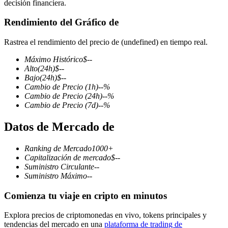
decisión financiera.
Rendimiento del Gráfico de
Rastrea el rendimiento del precio de (undefined) en tiempo real.
Futuros COIN-M
Máximo Histórico
$
--
Futuros de criptomonedas
Alto
(24h)
$
--
Bajo
(24h)
$
--
Cambio de Precio
(1h)
--
%
Cambio de Precio
(24h)
--
%
TradFi
Cambio de Precio
(7d)
--
%
Derivados de acciones, divisas, metales preciosos y materias
Datos de Mercado de
primas
Ranking de Mercado
1000+
Capitalización de mercado
$
--
Suministro Circulante
--
Suministro Máximo
--
Comienza tu viaje en cripto en minutos
Explora precios de criptomonedas en vivo, tokens principales y
tendencias del mercado en una
plataforma de trading de