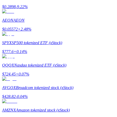
$
0.2898
-9.22
%
Guía
AEON
AEON
Guía de inicio de futuros
$
0.05572
+
2.48
%
SPYX
SP500 tokenized ETF (xStock)
$
777.6
+
0.14
%
QQQX
Nasdaq tokenized ETF (xStock)
$
724.45
+
0.07
%
Estrategias comerciales
Aprenda cómo mantenerse rentable
AVGOX
Broadcom tokenized stock (xStock)
$
428.82
-0.04
%
AMZNX
Amazon tokenized stock (xStock)