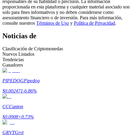
responsables de su fiabilidad o precisión. La información
proporcionada en esta plataforma y cualquier material asociado son
Conviértete en un Trader de Copia
solo para fines informativos y no deben considerarse como
asesoramiento financiero o de inversión. Para más información,
Disfruta del reparto de beneficios y comisiones de copy trading
consulte nuestros
Términos de Uso
y
Política de Privacidad
.
Noticias de
Clasificación de Criptomonedas
Nuevos Listados
Tendencias
Ganadores
PIPEDOG
Pipedog
Información
$
0.002471
-6.86
%
Análisis de big data que incluye información comercial, etc.
CC
Canton
$
0.0908
+
0.73
%
GRVT
Grvt