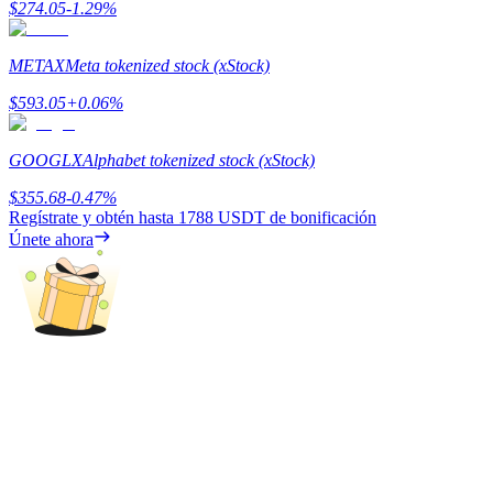
$
274.05
-1.29
%
Earn
METAX
Meta tokenized stock (xStock)
$
593.05
+
0.06
%
GOOGLX
Alphabet tokenized stock (xStock)
$
355.68
-0.47
%
Regístrate y obtén hasta
1788 USDT
de bonificación
Únete ahora
Power Piggy
Gana recompensas competitivas diariamente