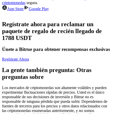
Futuros del USDC
criptomonedas
segura.
App Store
Google Play
Futuros que utilizan USDC como garantía
Regístrate ahora para reclamar un
paquete de regalo de recién llegado de
1788 USDT
Únete a Bitrue para obtener recompensas exclusivas
Regístrate Ahora
Copiar Trading
La gente también pregunta: Otras
Únete a los mejores traders
preguntas sobre
Los mercados de criptomonedas son altamente volátiles y pueden
experimentar fluctuaciones rápidas de precios. Usted es el único
responsable de sus decisiones de inversión y Bitrue no es
responsable de ninguna pérdida que pueda sufrir. Dependemos de
fuentes de terceros para los precios y otros datos relacionados con
las criptomonedas enumeradas anteriormente, y no somos