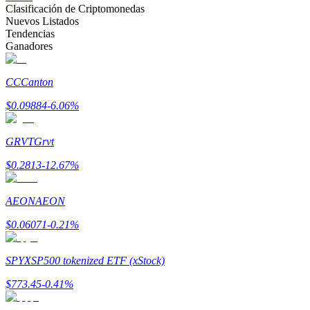
Clasificación de Criptomonedas
Nuevos Listados
Tendencias
Earn
Ganadores
CC
Canton
$
0.09884
-6.06
%
GRVT
Grvt
$
0.2813
-12.67
%
Power Piggy
AEON
AEON
Gana recompensas competitivas diariamente
$
0.06071
-0.21
%
SPYX
SP500 tokenized ETF (xStock)
$
773.45
-0.41
%