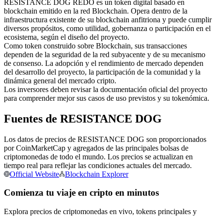
RESISTANCE DOG REDO es un token digital basado en
Futuros del USDC
blockchain emitido en la red Blockchain. Opera dentro de la
Futuros que utilizan USDC como garantía
infraestructura existente de su blockchain anfitriona y puede cumplir
diversos propósitos, como utilidad, gobernanza o participación en el
ecosistema, según el diseño del proyecto.
Como token construido sobre Blockchain, sus transacciones
dependen de la seguridad de la red subyacente y de su mecanismo
de consenso. La adopción y el rendimiento de mercado dependen
del desarrollo del proyecto, la participación de la comunidad y la
dinámica general del mercado cripto.
Los inversores deben revisar la documentación oficial del proyecto
para comprender mejor sus casos de uso previstos y su tokenómica.
Fuentes de RESISTANCE DOG
Copiar Trading
Únete a los mejores traders
Los datos de precios de RESISTANCE DOG son proporcionados
por CoinMarketCap y agregados de las principales bolsas de
criptomonedas de todo el mundo. Los precios se actualizan en
tiempo real para reflejar las condiciones actuales del mercado.
Official Website
Blockchain Explorer
Comienza tu viaje en cripto en minutos
Explora precios de criptomonedas en vivo, tokens principales y