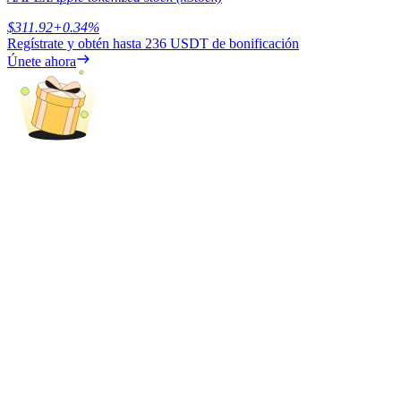
$
311.92
+
0.34
%
Regístrate y obtén hasta
236 USDT
de bonificación
Únete ahora
Bloqueos BTR
Inversiones exclusivas para titulares de BTR
Préstamos
Servicio de préstamos respaldado por criptomonedas