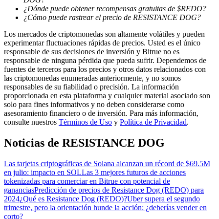
¿Dónde puede obtener recompensas gratuitas de $REDO?
¿Cómo puede rastrear el precio de RESISTANCE DOG?
Guía
Los mercados de criptomonedas son altamente volátiles y pueden
experimentar fluctuaciones rápidas de precios. Usted es el único
Guía de inicio de futuros
responsable de sus decisiones de inversión y Bitrue no es
responsable de ninguna pérdida que pueda sufrir. Dependemos de
fuentes de terceros para los precios y otros datos relacionados con
las criptomonedas enumeradas anteriormente, y no somos
responsables de su fiabilidad o precisión. La información
proporcionada en esta plataforma y cualquier material asociado son
solo para fines informativos y no deben considerarse como
asesoramiento financiero o de inversión. Para más información,
consulte nuestros
Términos de Uso
y
Política de Privacidad
.
Noticias de RESISTANCE DOG
Estrategias comerciales
Aprenda cómo mantenerse rentable
Las tarjetas criptográficas de Solana alcanzan un récord de $69.5M
en julio: impacto en SOL
Las 3 mejores futuros de acciones
tokenizadas para comerciar en Bitrue con potencial de
ganancias
Predicción de precios de Resistance Dog (REDO) para
2024
¿Qué es Resistance Dog (REDO)?
Uber supera el segundo
trimestre, pero la orientación hunde la acción: ¿deberías vender en
corto?