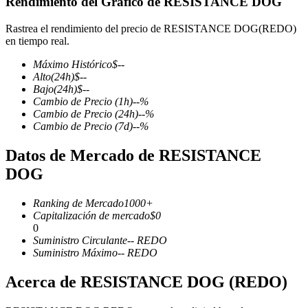
Rendimiento del Gráfico de RESISTANCE DOG
Rastrea el rendimiento del precio de RESISTANCE DOG(REDO)
en tiempo real.
Futuros COIN-M
Máximo Histórico
$
--
Alto
(24h)
$
--
Futuros de criptomonedas
Bajo
(24h)
$
--
Cambio de Precio
(1h)
--
%
Cambio de Precio
(24h)
--
%
Cambio de Precio
(7d)
--
%
TradFi
Datos de Mercado de RESISTANCE
Derivados de acciones, divisas, metales preciosos y materias
DOG
primas
Ranking de Mercado
1000+
Capitalización de mercado
$
0
0
Suministro Circulante
--
REDO
Suministro Máximo
--
REDO
Acerca de RESISTANCE DOG (REDO)