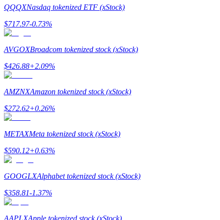
QQQX
Nasdaq tokenized ETF (xStock)
$
717.97
-0.73
%
Staking
Alta rentabilidad y acceso instantáneo
AVGOX
Broadcom tokenized stock (xStock)
$
426.88
+
2.09
%
AMZNX
Amazon tokenized stock (xStock)
$
272.62
+
0.26
%
METAX
Meta tokenized stock (xStock)
Launchpool
$
590.12
+
0.63
%
Participación flexible para ganar tokens populares
GOOGLX
Alphabet tokenized stock (xStock)
$
358.81
-1.37
%
AAPLX
Apple tokenized stock (xStock)