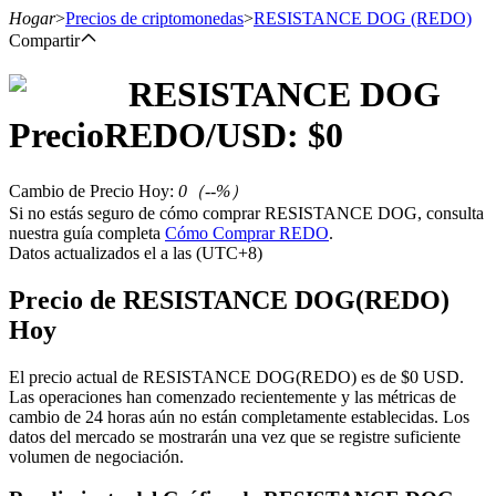
Hogar
>
Precios de criptomonedas
>
RESISTANCE DOG
(REDO)
Compartir
RESISTANCE DOG
Futuros
Precio
REDO
/USD: $
0
Cambio de Precio Hoy
:
0
（
--
%）
Si no estás seguro de cómo comprar RESISTANCE DOG, consulta
nuestra guía completa
Cómo Comprar REDO
.
Datos actualizados el a las (UTC+8)
Precio de RESISTANCE DOG(REDO)
Hoy
Futuros del USDT
Futuros que utilizan USDT como garantía
El precio actual de RESISTANCE DOG(REDO) es de $0 USD.
Las operaciones han comenzado recientemente y las métricas de
cambio de 24 horas aún no están completamente establecidas. Los
datos del mercado se mostrarán una vez que se registre suficiente
volumen de negociación.