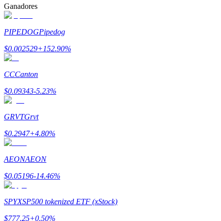
Ganadores
Earn
PIPEDOG
Pipedog
$
0.002529
+
152.90
%
CC
Canton
$
0.09343
-5.23
%
GRVT
Grvt
Power Piggy
$
0.2947
+
4.80
%
Gana recompensas competitivas diariamente
AEON
AEON
$
0.05196
-14.46
%
SPYX
SP500 tokenized ETF (xStock)
$
777.25
+
0.50
%