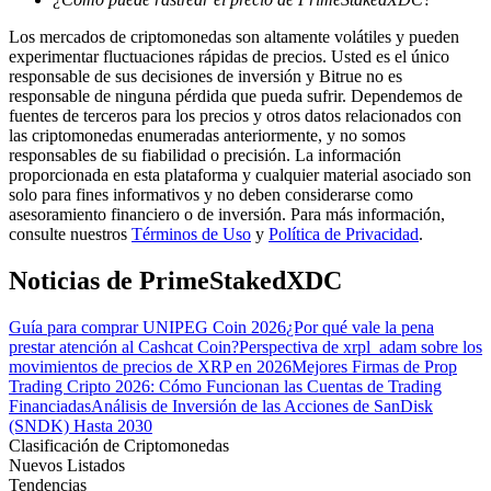
Los mercados de criptomonedas son altamente volátiles y pueden
experimentar fluctuaciones rápidas de precios. Usted es el único
Guía
responsable de sus decisiones de inversión y Bitrue no es
responsable de ninguna pérdida que pueda sufrir. Dependemos de
Guía de inicio de futuros
fuentes de terceros para los precios y otros datos relacionados con
las criptomonedas enumeradas anteriormente, y no somos
responsables de su fiabilidad o precisión. La información
proporcionada en esta plataforma y cualquier material asociado son
solo para fines informativos y no deben considerarse como
asesoramiento financiero o de inversión. Para más información,
consulte nuestros
Términos de Uso
y
Política de Privacidad
.
Noticias de PrimeStakedXDC
Guía para comprar UNIPEG Coin 2026
¿Por qué vale la pena
Estrategias comerciales
prestar atención al Cashcat Coin?
Perspectiva de xrpl_adam sobre los
Aprenda cómo mantenerse rentable
movimientos de precios de XRP en 2026
Mejores Firmas de Prop
Trading Cripto 2026: Cómo Funcionan las Cuentas de Trading
Financiadas
Análisis de Inversión de las Acciones de SanDisk
(SNDK) Hasta 2030
Clasificación de Criptomonedas
Nuevos Listados
Tendencias