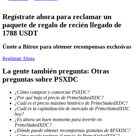
Conviértete en un Trader de Copia
Regístrate ahora para reclamar un
Disfruta del reparto de beneficios y comisiones de copy trading
paquete de regalo de recién llegado de
1788 USDT
Únete a Bitrue para obtener recompensas exclusivas
Regístrate Ahora
La gente también pregunta: Otras
preguntas sobre PSXDC
Información
¿Cómo comprar y comerciar PSXDC?
Análisis de big data que incluye información comercial, etc.
¿Por qué baja el precio de PrimeStakedXDC?
¿Cuál es el precio máximo histórico de PrimeStakedXDC?
¿Cuál es la capitalización de mercado de PrimeStakedXDC
hoy?
¿Es ahora un buen momento para invertir en
PrimeStakedXDC?
¿Dónde puede obtener recompensas gratuitas de $PSXDC?
¿Cómo puede rastrear el precio de PrimeStakedXDC?