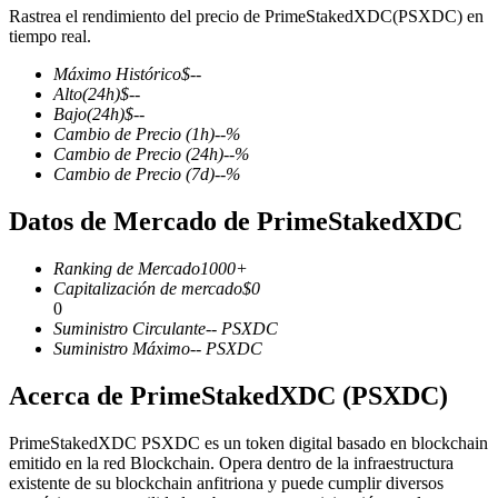
Rastrea el rendimiento del precio de PrimeStakedXDC(PSXDC) en
tiempo real.
Máximo Histórico
$
--
Alto
(24h)
$
--
Futuros COIN-M
Bajo
(24h)
$
--
Cambio de Precio
(1h)
--
%
Futuros de criptomonedas
Cambio de Precio
(24h)
--
%
Cambio de Precio
(7d)
--
%
Datos de Mercado de PrimeStakedXDC
TradFi
Derivados de acciones, divisas, metales preciosos y materias
Ranking de Mercado
1000+
primas
Capitalización de mercado
$
0
0
Suministro Circulante
--
PSXDC
Suministro Máximo
--
PSXDC
Acerca de PrimeStakedXDC (PSXDC)
PrimeStakedXDC PSXDC es un token digital basado en blockchain
emitido en la red Blockchain. Opera dentro de la infraestructura
existente de su blockchain anfitriona y puede cumplir diversos