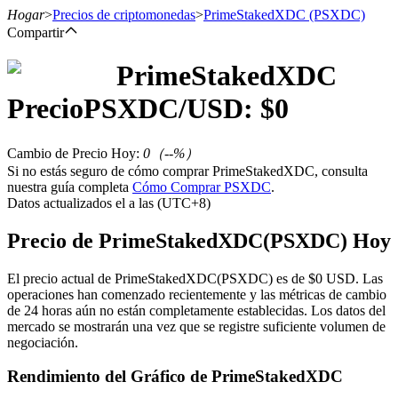
Hogar
>
Precios de criptomonedas
>
PrimeStakedXDC
(PSXDC)
Compartir
PrimeStakedXDC
Futuros
Precio
PSXDC
/USD: $
0
Cambio de Precio Hoy
:
0
（
--
%）
Si no estás seguro de cómo comprar PrimeStakedXDC, consulta
nuestra guía completa
Cómo Comprar PSXDC
.
Datos actualizados el a las (UTC+8)
Precio de PrimeStakedXDC(PSXDC) Hoy
Futuros del USDT
El precio actual de PrimeStakedXDC(PSXDC) es de $0 USD. Las
operaciones han comenzado recientemente y las métricas de cambio
Futuros que utilizan USDT como garantía
de 24 horas aún no están completamente establecidas. Los datos del
mercado se mostrarán una vez que se registre suficiente volumen de
negociación.
Rendimiento del Gráfico de PrimeStakedXDC