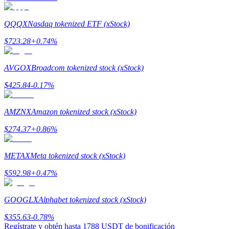
QQQX
Nasdaq tokenized ETF (xStock)
Staking
$
723.28
+
0.74
%
Alta rentabilidad y acceso instantáneo
AVGOX
Broadcom tokenized stock (xStock)
$
425.84
-0.17
%
AMZNX
Amazon tokenized stock (xStock)
$
274.37
+
0.86
%
Launchpool
METAX
Meta tokenized stock (xStock)
Participación flexible para ganar tokens populares
$
592.98
+
0.47
%
GOOGLX
Alphabet tokenized stock (xStock)
$
355.63
-0.78
%
Regístrate y obtén hasta
1788 USDT
de bonificación