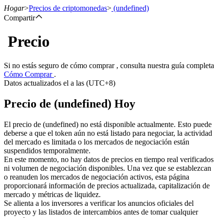
Hogar
>
Precios de criptomonedas
>
(undefined)
Compartir
Precio
Futuros
Si no estás seguro de cómo comprar , consulta nuestra guía completa
Cómo Comprar
.
Datos actualizados el a las (UTC+8)
Precio de (undefined) Hoy
El precio de (undefined) no está disponible actualmente. Esto puede
deberse a que el token aún no está listado para negociar, la actividad
del mercado es limitada o los mercados de negociación están
Futuros del USDT
suspendidos temporalmente.
En este momento, no hay datos de precios en tiempo real verificados
Futuros que utilizan USDT como garantía
ni volumen de negociación disponibles. Una vez que se establezcan
o reanuden los mercados de negociación activos, esta página
proporcionará información de precios actualizada, capitalización de
mercado y métricas de liquidez.
Se alienta a los inversores a verificar los anuncios oficiales del
proyecto y las listados de intercambios antes de tomar cualquier