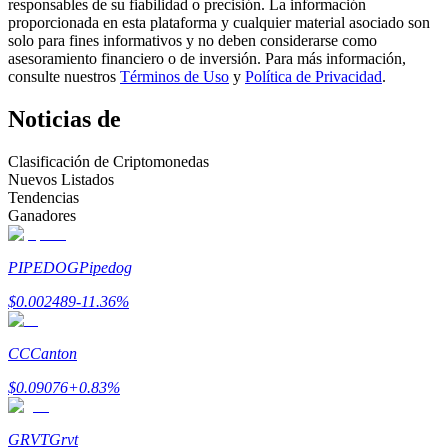
responsables de su fiabilidad o precisión. La información
proporcionada en esta plataforma y cualquier material asociado son
Conviértete en un Trader de Copia
solo para fines informativos y no deben considerarse como
asesoramiento financiero o de inversión. Para más información,
Disfruta del reparto de beneficios y comisiones de copy trading
consulte nuestros
Términos de Uso
y
Política de Privacidad
.
Noticias de
Clasificación de Criptomonedas
Nuevos Listados
Tendencias
Ganadores
PIPEDOG
Pipedog
Información
$
0.002489
-11.36
%
Análisis de big data que incluye información comercial, etc.
CC
Canton
$
0.09076
+
0.83
%
GRVT
Grvt