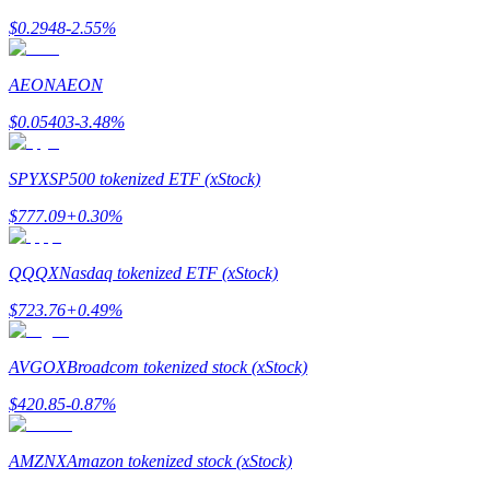
$
0.2948
-2.55
%
Guía
AEON
AEON
Guía de inicio de futuros
$
0.05403
-3.48
%
SPYX
SP500 tokenized ETF (xStock)
$
777.09
+
0.30
%
QQQX
Nasdaq tokenized ETF (xStock)
$
723.76
+
0.49
%
Estrategias comerciales
Aprenda cómo mantenerse rentable
AVGOX
Broadcom tokenized stock (xStock)
$
420.85
-0.87
%
AMZNX
Amazon tokenized stock (xStock)