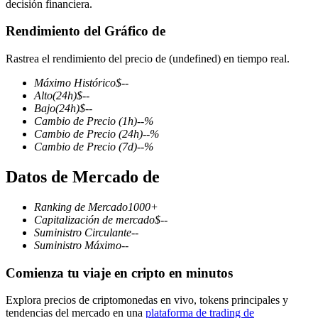
decisión financiera.
Rendimiento del Gráfico de
Rastrea el rendimiento del precio de (undefined) en tiempo real.
Futuros COIN-M
Máximo Histórico
$
--
Futuros de criptomonedas
Alto
(24h)
$
--
Bajo
(24h)
$
--
Cambio de Precio
(1h)
--
%
Cambio de Precio
(24h)
--
%
TradFi
Cambio de Precio
(7d)
--
%
Derivados de acciones, divisas, metales preciosos y materias
Datos de Mercado de
primas
Ranking de Mercado
1000+
Capitalización de mercado
$
--
Suministro Circulante
--
Suministro Máximo
--
Comienza tu viaje en cripto en minutos
Explora precios de criptomonedas en vivo, tokens principales y
tendencias del mercado en una
plataforma de trading de