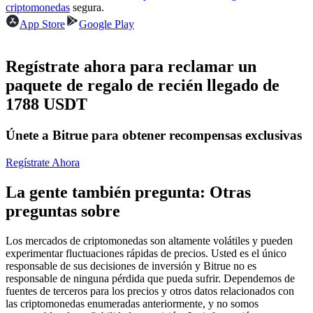
Futuros del USDC
criptomonedas
segura.
App Store
Google Play
Futuros que utilizan USDC como garantía
Regístrate ahora para reclamar un
paquete de regalo de recién llegado de
1788 USDT
Únete a Bitrue para obtener recompensas exclusivas
Regístrate Ahora
Copiar Trading
La gente también pregunta: Otras
Únete a los mejores traders
preguntas sobre
Los mercados de criptomonedas son altamente volátiles y pueden
experimentar fluctuaciones rápidas de precios. Usted es el único
responsable de sus decisiones de inversión y Bitrue no es
responsable de ninguna pérdida que pueda sufrir. Dependemos de
fuentes de terceros para los precios y otros datos relacionados con
las criptomonedas enumeradas anteriormente, y no somos