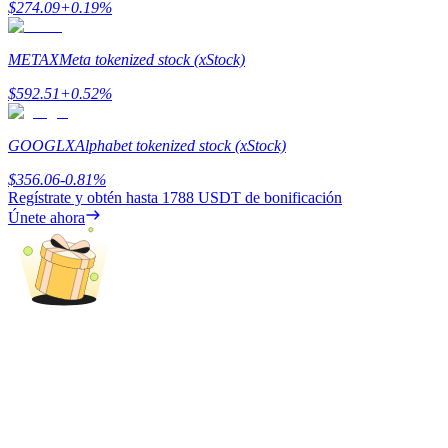
$
274.09
+
0.19
%
Earn
METAX
Meta tokenized stock (xStock)
$
592.51
+
0.52
%
GOOGLX
Alphabet tokenized stock (xStock)
$
356.06
-0.81
%
Regístrate y obtén hasta
1788 USDT
de bonificación
Únete ahora
Power Piggy
Gana recompensas competitivas diariamente