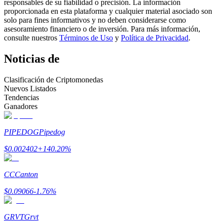
responsables de su fiabilidad o precisión. La información
proporcionada en esta plataforma y cualquier material asociado son
Conviértete en un Trader de Copia
solo para fines informativos y no deben considerarse como
asesoramiento financiero o de inversión. Para más información,
Disfruta del reparto de beneficios y comisiones de copy trading
consulte nuestros
Términos de Uso
y
Política de Privacidad
.
Noticias de
Clasificación de Criptomonedas
Nuevos Listados
Tendencias
Ganadores
PIPEDOG
Pipedog
Información
$
0.002402
+
140.20
%
Análisis de big data que incluye información comercial, etc.
CC
Canton
$
0.09066
-1.76
%
GRVT
Grvt