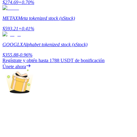
$
274.69
+
0.70
%
Earn
METAX
Meta tokenized stock (xStock)
$
593.21
+
0.41
%
GOOGLX
Alphabet tokenized stock (xStock)
$
355.88
-0.96
%
Regístrate y obtén hasta
1788 USDT
de bonificación
Únete ahora
Power Piggy
Gana recompensas competitivas diariamente