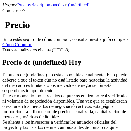
Hogar
>
Precios de criptomonedas
>
(undefined)
Compartir
Precio
Futuros
Si no estás seguro de cómo comprar , consulta nuestra guía completa
Cómo Comprar
.
Datos actualizados el a las (UTC+8)
Precio de (undefined) Hoy
El precio de (undefined) no está disponible actualmente. Esto puede
deberse a que el token aún no está listado para negociar, la actividad
del mercado es limitada o los mercados de negociación están
Futuros del USDT
suspendidos temporalmente.
En este momento, no hay datos de precios en tiempo real verificados
Futuros que utilizan USDT como garantía
ni volumen de negociación disponibles. Una vez que se establezcan
o reanuden los mercados de negociación activos, esta página
proporcionará información de precios actualizada, capitalización de
mercado y métricas de liquidez.
Se alienta a los inversores a verificar los anuncios oficiales del
proyecto y las listados de intercambios antes de tomar cualquier