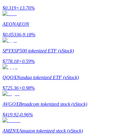
$
0.319
+
13.76
%
Guía
AEON
AEON
Guía de inicio de futuros
$
0.05336
-9.18
%
SPYX
SP500 tokenized ETF (xStock)
$
778.18
+
0.59
%
QQQX
Nasdaq tokenized ETF (xStock)
$
725.36
+
0.98
%
Estrategias comerciales
Aprenda cómo mantenerse rentable
AVGOX
Broadcom tokenized stock (xStock)
$
419.92
-0.96
%
AMZNX
Amazon tokenized stock (xStock)