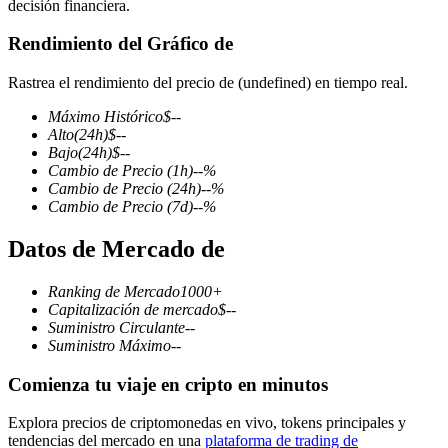
decisión financiera.
Rendimiento del Gráfico de
Rastrea el rendimiento del precio de (undefined) en tiempo real.
Futuros COIN-M
Máximo Histórico
$
--
Futuros de criptomonedas
Alto
(24h)
$
--
Bajo
(24h)
$
--
Cambio de Precio
(1h)
--
%
Cambio de Precio
(24h)
--
%
TradFi
Cambio de Precio
(7d)
--
%
Derivados de acciones, divisas, metales preciosos y materias
Datos de Mercado de
primas
Ranking de Mercado
1000+
Capitalización de mercado
$
--
Suministro Circulante
--
Suministro Máximo
--
Comienza tu viaje en cripto en minutos
Explora precios de criptomonedas en vivo, tokens principales y
tendencias del mercado en una
plataforma de trading de