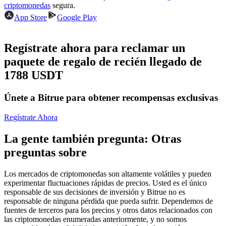
Futuros del USDC
criptomonedas
segura.
App Store
Google Play
Futuros que utilizan USDC como garantía
Regístrate ahora para reclamar un
paquete de regalo de recién llegado de
1788 USDT
Únete a Bitrue para obtener recompensas exclusivas
Regístrate Ahora
Copiar Trading
La gente también pregunta: Otras
Únete a los mejores traders
preguntas sobre
Los mercados de criptomonedas son altamente volátiles y pueden
experimentar fluctuaciones rápidas de precios. Usted es el único
responsable de sus decisiones de inversión y Bitrue no es
responsable de ninguna pérdida que pueda sufrir. Dependemos de
fuentes de terceros para los precios y otros datos relacionados con
las criptomonedas enumeradas anteriormente, y no somos