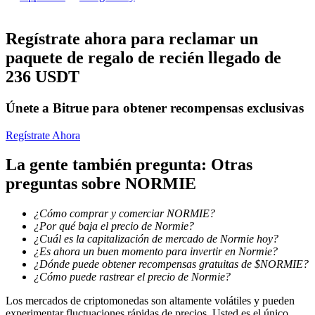
Conviértete en un Trader de Copia
Regístrate ahora para reclamar un
Disfruta del reparto de beneficios y comisiones de copy trading
paquete de regalo de recién llegado de
236 USDT
Únete a Bitrue para obtener recompensas exclusivas
Regístrate Ahora
La gente también pregunta: Otras
preguntas sobre NORMIE
Información
¿Cómo comprar y comerciar NORMIE?
Análisis de big data que incluye información comercial, etc.
¿Por qué baja el precio de Normie?
¿Cuál es la capitalización de mercado de Normie hoy?
¿Es ahora un buen momento para invertir en Normie?
¿Dónde puede obtener recompensas gratuitas de $NORMIE?
¿Cómo puede rastrear el precio de Normie?
Los mercados de criptomonedas son altamente volátiles y pueden
experimentar fluctuaciones rápidas de precios. Usted es el único