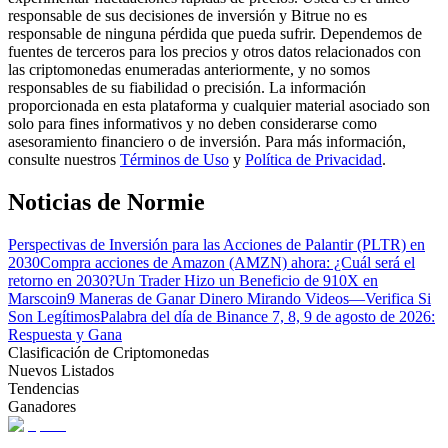
responsable de sus decisiones de inversión y Bitrue no es
responsable de ninguna pérdida que pueda sufrir. Dependemos de
fuentes de terceros para los precios y otros datos relacionados con
Guía
las criptomonedas enumeradas anteriormente, y no somos
responsables de su fiabilidad o precisión. La información
Guía de inicio de futuros
proporcionada en esta plataforma y cualquier material asociado son
solo para fines informativos y no deben considerarse como
asesoramiento financiero o de inversión. Para más información,
consulte nuestros
Términos de Uso
y
Política de Privacidad
.
Noticias de Normie
Perspectivas de Inversión para las Acciones de Palantir (PLTR) en
2030
Compra acciones de Amazon (AMZN) ahora: ¿Cuál será el
retorno en 2030?
Un Trader Hizo un Beneficio de 910X en
Marscoin
9 Maneras de Ganar Dinero Mirando Videos—Verifica Si
Estrategias comerciales
Son Legítimos
Palabra del día de Binance 7, 8, 9 de agosto de 2026:
Aprenda cómo mantenerse rentable
Respuesta y Gana
Clasificación de Criptomonedas
Nuevos Listados
Tendencias
Ganadores