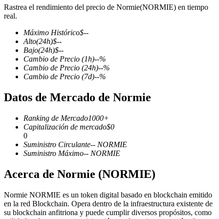
Rastrea el rendimiento del precio de Normie(NORMIE) en tiempo
real.
Máximo Histórico
$
--
Alto
(24h)
$
--
Futuros COIN-M
Bajo
(24h)
$
--
Cambio de Precio
(1h)
--
%
Futuros de criptomonedas
Cambio de Precio
(24h)
--
%
Cambio de Precio
(7d)
--
%
Datos de Mercado de Normie
TradFi
Derivados de acciones, divisas, metales preciosos y materias
Ranking de Mercado
1000+
primas
Capitalización de mercado
$
0
0
Suministro Circulante
--
NORMIE
Suministro Máximo
--
NORMIE
Acerca de Normie (NORMIE)
Normie NORMIE es un token digital basado en blockchain emitido
en la red Blockchain. Opera dentro de la infraestructura existente de
su blockchain anfitriona y puede cumplir diversos propósitos, como