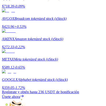
$
718.39
-0.09
%
Staking
AVGOX
Broadcom tokenized stock (xStock)
Alta rentabilidad y acceso instantáneo
$
423.96
+
0.53
%
AMZNX
Amazon tokenized stock (xStock)
$
272.33
-0.22
%
METAX
Meta tokenized stock (xStock)
$
589.12
-0.65
%
Launchpool
Participación flexible para ganar tokens populares
GOOGLX
Alphabet tokenized stock (xStock)
$
359.05
-1.72
%
Regístrate y obtén hasta
236 USDT
de bonificación
Únete ahora