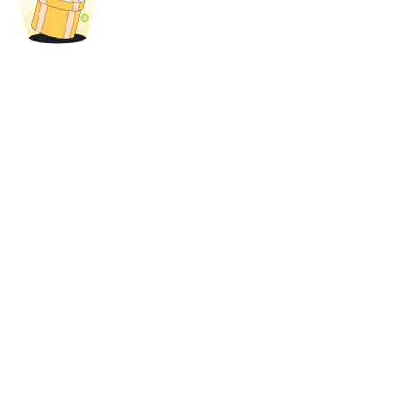
Bloqueos BTR
Inversiones exclusivas para titulares de BTR
Préstamos
Servicio de préstamos respaldado por criptomonedas