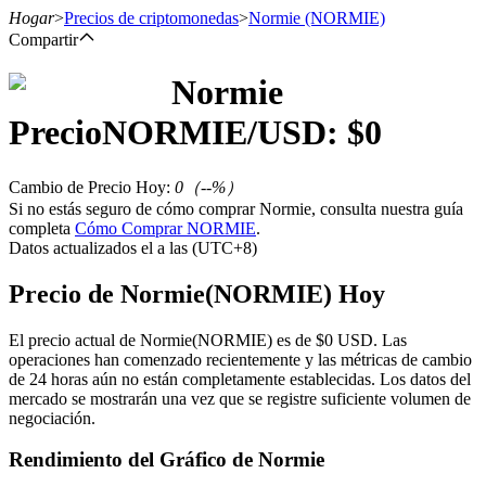
Hogar
>
Precios de criptomonedas
>
Normie
(NORMIE)
Compartir
Normie
Futuros
Precio
NORMIE
/USD: $
0
Cambio de Precio Hoy
:
0
（
--
%）
Si no estás seguro de cómo comprar Normie, consulta nuestra guía
completa
Cómo Comprar NORMIE
.
Datos actualizados el a las (UTC+8)
Precio de Normie(NORMIE) Hoy
Futuros del USDT
El precio actual de Normie(NORMIE) es de $0 USD. Las
operaciones han comenzado recientemente y las métricas de cambio
Futuros que utilizan USDT como garantía
de 24 horas aún no están completamente establecidas. Los datos del
mercado se mostrarán una vez que se registre suficiente volumen de
negociación.
Rendimiento del Gráfico de Normie