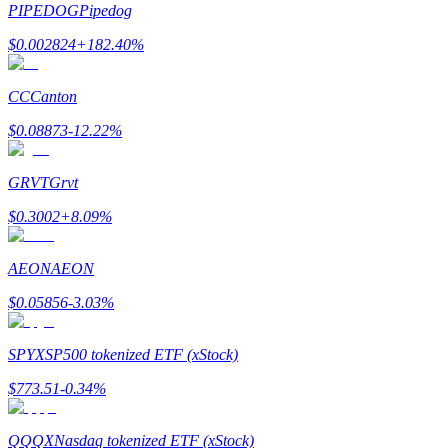
PIPEDOG
Pipedog
$
0.002824
+
182.40
%
Earn
CC
Canton
$
0.08873
-12.22
%
GRVT
Grvt
$
0.3002
+
8.09
%
Power Piggy
AEON
AEON
Gana recompensas competitivas diariamente
$
0.05856
-3.03
%
SPYX
SP500 tokenized ETF (xStock)
$
773.51
-0.34
%
QQQX
Nasdaq tokenized ETF (xStock)