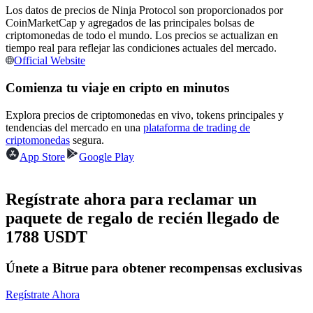
Los datos de precios de Ninja Protocol son proporcionados por
CoinMarketCap y agregados de las principales bolsas de
Conviértete en un Trader de Copia
criptomonedas de todo el mundo. Los precios se actualizan en
Disfruta del reparto de beneficios y comisiones de copy trading
tiempo real para reflejar las condiciones actuales del mercado.
Official Website
Comienza tu viaje en cripto en minutos
Explora precios de criptomonedas en vivo, tokens principales y
tendencias del mercado en una
plataforma de trading de
criptomonedas
segura.
App Store
Google Play
Información
Regístrate ahora para reclamar un
Análisis de big data que incluye información comercial, etc.
paquete de regalo de recién llegado de
1788 USDT
Únete a Bitrue para obtener recompensas exclusivas
Regístrate Ahora