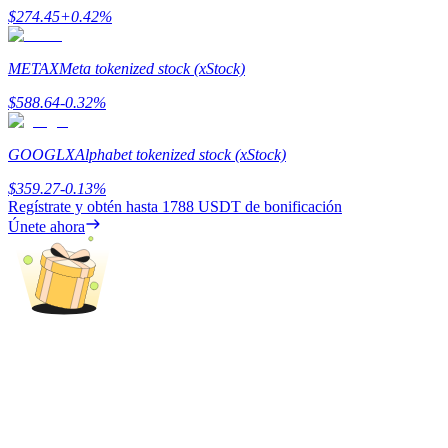
$
274.45
+
0.42
%
METAX
Meta tokenized stock (xStock)
Bloqueos BTR
$
588.64
-0.32
%
Inversiones exclusivas para titulares de BTR
GOOGLX
Alphabet tokenized stock (xStock)
$
359.27
-0.13
%
Regístrate y obtén hasta
1788 USDT
de bonificación
Únete ahora
Préstamos
Servicio de préstamos respaldado por criptomonedas