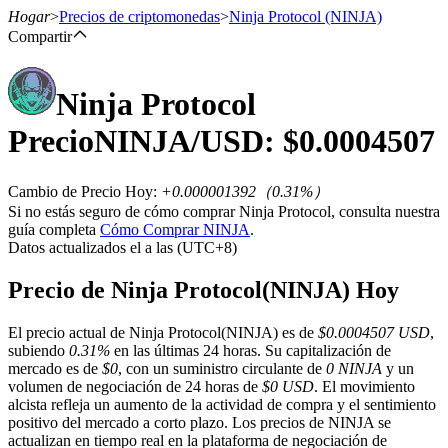
Hogar
>
Precios de criptomonedas
>
Ninja Protocol
(NINJA)
Compartir
Ninja Protocol
Futuros
Precio
NINJA
/USD: $
0.0004507
Cambio de Precio Hoy
:
+0.000001392
（
0.31
%）
Si no estás seguro de cómo comprar Ninja Protocol, consulta nuestra
guía completa
Cómo Comprar NINJA
.
Datos actualizados el a las (UTC+8)
Precio de Ninja Protocol(NINJA) Hoy
Futuros del USDT
El precio actual de Ninja Protocol(NINJA) es de
$0.0004507 USD
,
Futuros que utilizan USDT como garantía
subiendo
0.31%
en las últimas 24 horas. Su capitalización de
mercado es de
$0
, con un suministro circulante de
0 NINJA
y un
volumen de negociación de 24 horas de
$0 USD
. El movimiento
alcista refleja un aumento de la actividad de compra y el sentimiento
positivo del mercado a corto plazo. Los precios de NINJA se
actualizan en tiempo real en la plataforma de negociación de