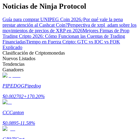
Noticias de Ninja Protocol
Earn
Guía para comprar UNIPEG Coin 2026
¿Por qué vale la pena
prestar atención al Cashcat Coin?
Perspectiva de xrpl_adam sobre los
movimientos de precios de XRP en 2026
Mejores Firmas de Prop
Trading Cripto 2026: Cómo Funcionan las Cuentas de Trading
Financiadas
Tiempo en Fuerza Cripto: GTC vs IOC vs FOK
Explicado
Clasificación de Criptomonedas
Nuevos Listados
Tendencias
Ganadores
Power Piggy
PIPEDOG
Pipedog
Gana recompensas competitivas diariamente
$
0.002702
+
170.20
%
CC
Canton
$
0.0895
-11.58
%