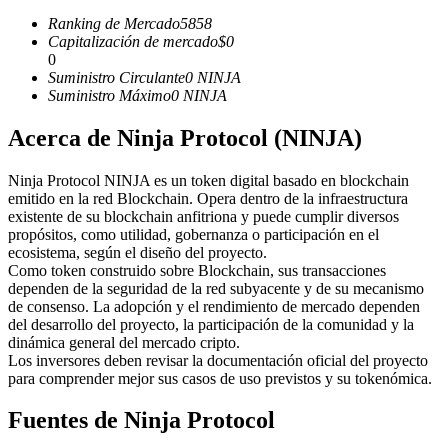
Futuros del USDC
Ranking de Mercado
5858
Futuros que utilizan USDC como garantía
Capitalización de mercado
$
0
0
Suministro Circulante
0
NINJA
Suministro Máximo
0
NINJA
Acerca de Ninja Protocol (NINJA)
Ninja Protocol NINJA es un token digital basado en blockchain
emitido en la red Blockchain. Opera dentro de la infraestructura
existente de su blockchain anfitriona y puede cumplir diversos
propósitos, como utilidad, gobernanza o participación en el
Copiar Trading
ecosistema, según el diseño del proyecto.
Como token construido sobre Blockchain, sus transacciones
Únete a los mejores traders
dependen de la seguridad de la red subyacente y de su mecanismo
de consenso. La adopción y el rendimiento de mercado dependen
del desarrollo del proyecto, la participación de la comunidad y la
dinámica general del mercado cripto.
Los inversores deben revisar la documentación oficial del proyecto
para comprender mejor sus casos de uso previstos y su tokenómica.
Fuentes de Ninja Protocol