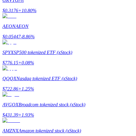
GRVT
Grvt
$
0.3176
+
10.80
%
Staking
AEON
AEON
Alta rentabilidad y acceso instantáneo
$
0.05447
-8.86
%
SPYX
SP500 tokenized ETF (xStock)
$
776.15
+
0.08
%
QQQX
Nasdaq tokenized ETF (xStock)
Launchpool
$
722.86
+
1.25
%
Participación flexible para ganar tokens populares
AVGOX
Broadcom tokenized stock (xStock)
$
431.39
+
1.93
%
AMZNX
Amazon tokenized stock (xStock)