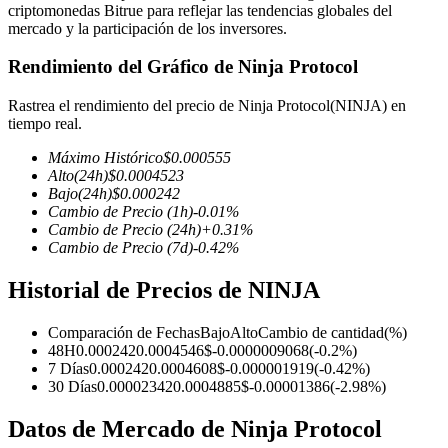
criptomonedas Bitrue para reflejar las tendencias globales del
mercado y la participación de los inversores.
Rendimiento del Gráfico de Ninja Protocol
Futuros COIN-M
Rastrea el rendimiento del precio de Ninja Protocol(NINJA) en
tiempo real.
Futuros de criptomonedas
Máximo Histórico
$
0.000555
Alto
(24h)
$
0.0004523
Bajo
(24h)
$
0.000242
TradFi
Cambio de Precio
(1h)
-0.01
%
Cambio de Precio
(24h)
+
0.31
%
Derivados de acciones, divisas, metales preciosos y materias
Cambio de Precio
(7d)
-0.42
%
primas
Historial de Precios de NINJA
Comparación de Fechas
Bajo
Alto
Cambio de cantidad
(%)
48H
0.000242
0.0004546
$
-0.0000009068
(
-0.2
%)
7 Días
0.000242
0.0004608
$
-0.000001919
(
-0.42
%)
30 Días
0.00002342
0.0004885
$
-0.00001386
(
-2.98
%)
Datos de Mercado de Ninja Protocol