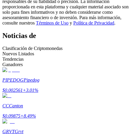
responsables de su fiabilidad o precisión. La información
proporcionada en esta plataforma y cualquier material asociado son
Conviértete en un Trader de Copia
solo para fines informativos y no deben considerarse como
asesoramiento financiero o de inversión. Para más información,
Disfruta del reparto de beneficios y comisiones de copy trading
consulte nuestros
Términos de Uso
y
Política de Privacidad
.
Noticias de
Clasificación de Criptomonedas
Nuevos Listados
Tendencias
Ganadores
PIPEDOG
Pipedog
Información
$
0.002561
+
3.01
%
Análisis de big data que incluye información comercial, etc.
CC
Canton
$
0.09875
+
8.49
%
GRVT
Grvt