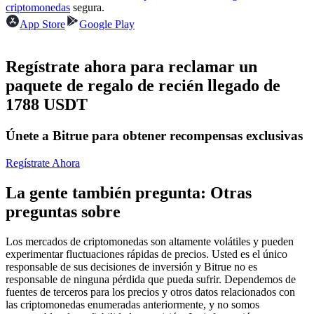
Futuros del USDC
criptomonedas
segura.
App Store
Google Play
Futuros que utilizan USDC como garantía
Regístrate ahora para reclamar un
paquete de regalo de recién llegado de
1788 USDT
Únete a Bitrue para obtener recompensas exclusivas
Regístrate Ahora
Copiar Trading
La gente también pregunta: Otras
Únete a los mejores traders
preguntas sobre
Los mercados de criptomonedas son altamente volátiles y pueden
experimentar fluctuaciones rápidas de precios. Usted es el único
responsable de sus decisiones de inversión y Bitrue no es
responsable de ninguna pérdida que pueda sufrir. Dependemos de
fuentes de terceros para los precios y otros datos relacionados con
las criptomonedas enumeradas anteriormente, y no somos