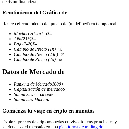
decisión financiera.
Rendimiento del Gráfico de
Rastrea el rendimiento del precio de (undefined) en tiempo real.
Futuros COIN-M
Máximo Histórico
$
--
Futuros de criptomonedas
Alto
(24h)
$
--
Bajo
(24h)
$
--
Cambio de Precio
(1h)
--
%
Cambio de Precio
(24h)
--
%
TradFi
Cambio de Precio
(7d)
--
%
Derivados de acciones, divisas, metales preciosos y materias
Datos de Mercado de
primas
Ranking de Mercado
1000+
Capitalización de mercado
$
--
Suministro Circulante
--
Suministro Máximo
--
Comienza tu viaje en cripto en minutos
Explora precios de criptomonedas en vivo, tokens principales y
tendencias del mercado en una
plataforma de trading de