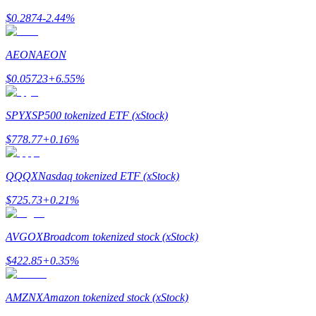
$
0.2874
-2.44
%
Guía
AEON
AEON
Guía de inicio de futuros
$
0.05723
+
6.55
%
SPYX
SP500 tokenized ETF (xStock)
$
778.77
+
0.16
%
QQQX
Nasdaq tokenized ETF (xStock)
$
725.73
+
0.21
%
Estrategias comerciales
Aprenda cómo mantenerse rentable
AVGOX
Broadcom tokenized stock (xStock)
$
422.85
+
0.35
%
AMZNX
Amazon tokenized stock (xStock)