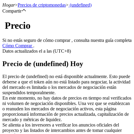
Hogar
>
Precios de criptomonedas
>
(undefined)
Compartir
Precio
Futuros
Si no estás seguro de cómo comprar , consulta nuestra guía completa
Cómo Comprar
.
Datos actualizados el a las (UTC+8)
Precio de (undefined) Hoy
El precio de (undefined) no está disponible actualmente. Esto puede
deberse a que el token aún no está listado para negociar, la actividad
del mercado es limitada o los mercados de negociación están
Futuros del USDT
suspendidos temporalmente.
En este momento, no hay datos de precios en tiempo real verificados
Futuros que utilizan USDT como garantía
ni volumen de negociación disponibles. Una vez que se establezcan
o reanuden los mercados de negociación activos, esta página
proporcionará información de precios actualizada, capitalización de
mercado y métricas de liquidez.
Se alienta a los inversores a verificar los anuncios oficiales del
proyecto y las listados de intercambios antes de tomar cualquier