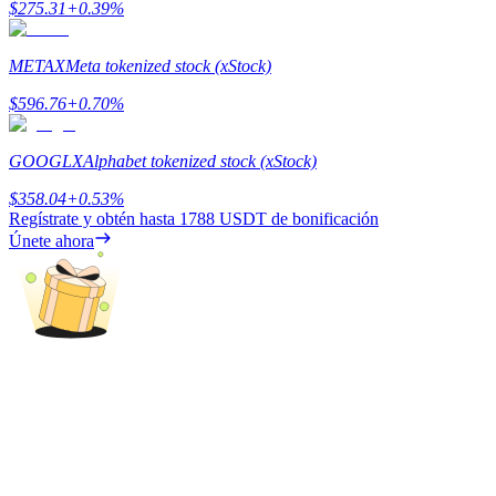
$
275.31
+
0.39
%
Earn
METAX
Meta tokenized stock (xStock)
$
596.76
+
0.70
%
GOOGLX
Alphabet tokenized stock (xStock)
$
358.04
+
0.53
%
Regístrate y obtén hasta
1788 USDT
de bonificación
Únete ahora
Power Piggy
Gana recompensas competitivas diariamente