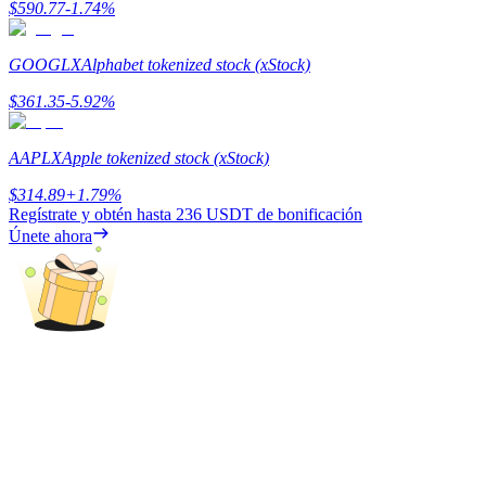
$
590.77
-1.74
%
Earn
GOOGLX
Alphabet tokenized stock (xStock)
$
361.35
-5.92
%
AAPLX
Apple tokenized stock (xStock)
$
314.89
+
1.79
%
Regístrate y obtén hasta
236 USDT
de bonificación
Únete ahora
Power Piggy
Gana recompensas competitivas diariamente