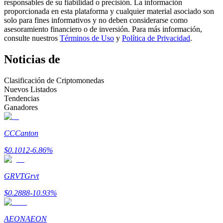
responsables de su fiabilidad o precisión. La información
proporcionada en esta plataforma y cualquier material asociado son
Conviértete en un Trader de Copia
solo para fines informativos y no deben considerarse como
asesoramiento financiero o de inversión. Para más información,
Disfruta del reparto de beneficios y comisiones de copy trading
consulte nuestros
Términos de Uso
y
Política de Privacidad
.
Noticias de
Clasificación de Criptomonedas
Nuevos Listados
Tendencias
Ganadores
CC
Canton
Información
$
0.1012
-6.86
%
Análisis de big data que incluye información comercial, etc.
GRVT
Grvt
$
0.2888
-10.93
%
AEON
AEON