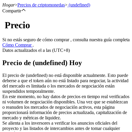
Hogar
>
Precios de criptomonedas
>
(undefined)
Compartir
Precio
Futuros
Si no estás seguro de cómo comprar , consulta nuestra guía completa
Cómo Comprar
.
Datos actualizados el a las (UTC+8)
Precio de (undefined) Hoy
El precio de (undefined) no está disponible actualmente. Esto puede
deberse a que el token aún no está listado para negociar, la actividad
del mercado es limitada o los mercados de negociación están
Futuros del USDT
suspendidos temporalmente.
En este momento, no hay datos de precios en tiempo real verificados
Futuros que utilizan USDT como garantía
ni volumen de negociación disponibles. Una vez que se establezcan
o reanuden los mercados de negociación activos, esta página
proporcionará información de precios actualizada, capitalización de
mercado y métricas de liquidez.
Se alienta a los inversores a verificar los anuncios oficiales del
proyecto y las listados de intercambios antes de tomar cualquier