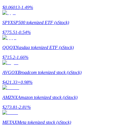
$
0.06013
-1.49
%
Guía
SPYX
SP500 tokenized ETF (xStock)
Guía de inicio de futuros
$
775.51
-0.54
%
QQQX
Nasdaq tokenized ETF (xStock)
$
715.2
-1.66
%
AVGOX
Broadcom tokenized stock (xStock)
$
421.33
+
0.98
%
Estrategias comerciales
Aprenda cómo mantenerse rentable
AMZNX
Amazon tokenized stock (xStock)
$
273.81
-2.81
%
METAX
Meta tokenized stock (xStock)