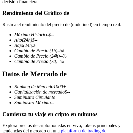
decisión financiera.
Rendimiento del Gráfico de
Rastrea el rendimiento del precio de (undefined) en tiempo real.
Futuros COIN-M
Máximo Histórico
$
--
Futuros de criptomonedas
Alto
(24h)
$
--
Bajo
(24h)
$
--
Cambio de Precio
(1h)
--
%
Cambio de Precio
(24h)
--
%
TradFi
Cambio de Precio
(7d)
--
%
Derivados de acciones, divisas, metales preciosos y materias
Datos de Mercado de
primas
Ranking de Mercado
1000+
Capitalización de mercado
$
--
Suministro Circulante
--
Suministro Máximo
--
Comienza tu viaje en cripto en minutos
Explora precios de criptomonedas en vivo, tokens principales y
tendencias del mercado en una
plataforma de trading de