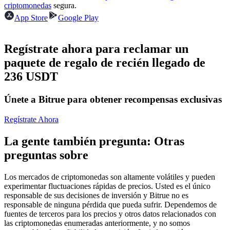
Futuros del USDC
criptomonedas
segura.
App Store
Google Play
Futuros que utilizan USDC como garantía
Regístrate ahora para reclamar un
paquete de regalo de recién llegado de
236 USDT
Únete a Bitrue para obtener recompensas exclusivas
Regístrate Ahora
Copiar Trading
La gente también pregunta: Otras
Únete a los mejores traders
preguntas sobre
Los mercados de criptomonedas son altamente volátiles y pueden
experimentar fluctuaciones rápidas de precios. Usted es el único
responsable de sus decisiones de inversión y Bitrue no es
responsable de ninguna pérdida que pueda sufrir. Dependemos de
fuentes de terceros para los precios y otros datos relacionados con
las criptomonedas enumeradas anteriormente, y no somos