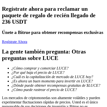
Regístrate ahora para reclamar un
Conviértete en un Trader de Copia
paquete de regalo de recién llegado de
Disfruta del reparto de beneficios y comisiones de copy trading
236 USDT
Únete a Bitrue para obtener recompensas exclusivas
Regístrate Ahora
La gente también pregunta: Otras
preguntas sobre LUCE
Información
¿Cómo comprar y comerciar LUCE?
¿Por qué baja el precio de LUCE?
Análisis de big data que incluye información comercial, etc.
¿Cuál es la capitalización de mercado de LUCE hoy?
¿Es ahora un buen momento para invertir en LUCE?
¿Dónde puede obtener recompensas gratuitas de $LUCE?
¿Cómo puede rastrear el precio de LUCE?
Los mercados de criptomonedas son altamente volátiles y pueden
experimentar fluctuaciones rápidas de precios. Usted es el único
responsable de sus decisiones de inversión y Bitrue no es