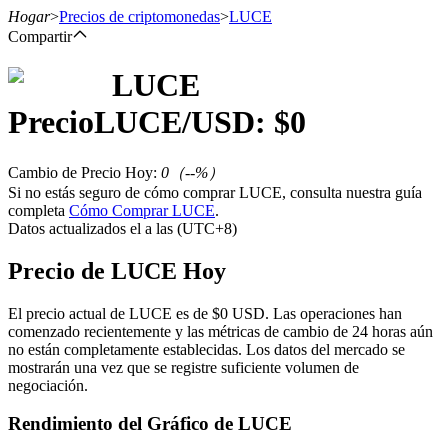
Hogar
>
Precios de criptomonedas
>
LUCE
Compartir
LUCE
Futuros
Precio
LUCE
/USD: $
0
Cambio de Precio Hoy
:
0
（
--
%）
Si no estás seguro de cómo comprar LUCE, consulta nuestra guía
completa
Cómo Comprar LUCE
.
Datos actualizados el a las (UTC+8)
Precio de LUCE Hoy
Futuros del USDT
El precio actual de LUCE es de $0 USD. Las operaciones han
comenzado recientemente y las métricas de cambio de 24 horas aún
Futuros que utilizan USDT como garantía
no están completamente establecidas. Los datos del mercado se
mostrarán una vez que se registre suficiente volumen de
negociación.
Rendimiento del Gráfico de LUCE