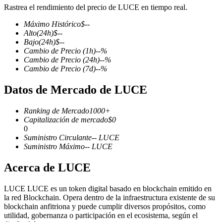
Rastrea el rendimiento del precio de LUCE en tiempo real.
Máximo Histórico
$
--
Alto
(24h)
$
--
Bajo
(24h)
$
--
Futuros COIN-M
Cambio de Precio
(1h)
--
%
Cambio de Precio
(24h)
--
%
Futuros de criptomonedas
Cambio de Precio
(7d)
--
%
Datos de Mercado de LUCE
TradFi
Ranking de Mercado
1000+
Derivados de acciones, divisas, metales preciosos y materias
Capitalización de mercado
$
0
primas
0
Suministro Circulante
--
LUCE
Suministro Máximo
--
LUCE
Acerca de LUCE
LUCE LUCE es un token digital basado en blockchain emitido en
la red Blockchain. Opera dentro de la infraestructura existente de su
blockchain anfitriona y puede cumplir diversos propósitos, como
utilidad, gobernanza o participación en el ecosistema, según el