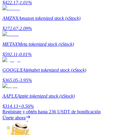
$
422.17
-1.01
%
Staking
AMZNX
Amazon tokenized stock (xStock)
Alta rentabilidad y acceso instantáneo
$
272.67
-2.09
%
METAX
Meta tokenized stock (xStock)
$
592.11
-0.01
%
GOOGLX
Alphabet tokenized stock (xStock)
$
365.05
-3.95
%
Launchpool
AAPLX
Apple tokenized stock (xStock)
Participación flexible para ganar tokens populares
$
314.13
+
0.56
%
Regístrate y obtén hasta
236 USDT
de bonificación
Únete ahora