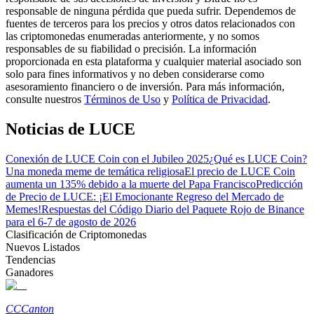
responsable de ninguna pérdida que pueda sufrir. Dependemos de
fuentes de terceros para los precios y otros datos relacionados con
las criptomonedas enumeradas anteriormente, y no somos
Guía
responsables de su fiabilidad o precisión. La información
proporcionada en esta plataforma y cualquier material asociado son
Guía de inicio de futuros
solo para fines informativos y no deben considerarse como
asesoramiento financiero o de inversión. Para más información,
consulte nuestros
Términos de Uso
y
Política de Privacidad
.
Noticias de LUCE
Conexión de LUCE Coin con el Jubileo 2025
¿Qué es LUCE Coin?
Una moneda meme de temática religiosa
El precio de LUCE Coin
aumenta un 135% debido a la muerte del Papa Francisco
Predicción
de Precio de LUCE: ¡El Emocionante Regreso del Mercado de
Memes!
Respuestas del Código Diario del Paquete Rojo de Binance
Estrategias comerciales
para el 6-7 de agosto de 2026
Aprenda cómo mantenerse rentable
Clasificación de Criptomonedas
Nuevos Listados
Tendencias
Ganadores
CC
Canton