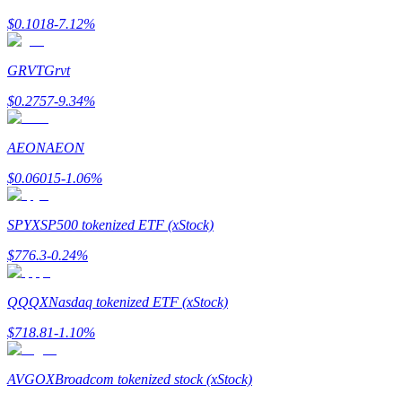
$
0.1018
-7.12
%
Earn
GRVT
Grvt
$
0.2757
-9.34
%
AEON
AEON
$
0.06015
-1.06
%
SPYX
SP500 tokenized ETF (xStock)
Power Piggy
$
776.3
-0.24
%
Gana recompensas competitivas diariamente
QQQX
Nasdaq tokenized ETF (xStock)
$
718.81
-1.10
%
AVGOX
Broadcom tokenized stock (xStock)