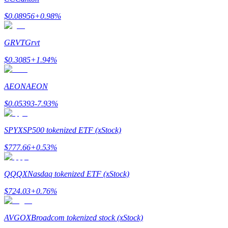
$
0.08956
+
0.98
%
GRVT
Grvt
$
0.3085
+
1.94
%
Bitrue Partners
AEON
AEON
$
0.05393
-7.93
%
SPYX
SP500 tokenized ETF (xStock)
$
777.66
+
0.53
%
Afiliados de Bitrue
QQQX
Nasdaq tokenized ETF (xStock)
¡Hasta un 65% de comisiones!
$
724.03
+
0.76
%
AVGOX
Broadcom tokenized stock (xStock)