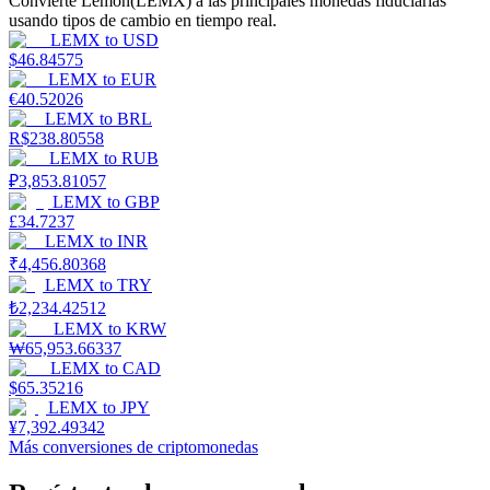
Convierte Lemon(LEMX) a las principales monedas fiduciarias
usando tipos de cambio en tiempo real.
LEMX
to
USD
$
46.84575
Earn
LEMX
to
EUR
€
40.52026
LEMX
to
BRL
R$
238.80558
LEMX
to
RUB
₽
3,853.81057
LEMX
to
GBP
£
34.7237
LEMX
to
INR
₹
4,456.80368
LEMX
to
TRY
Power Piggy
₺
2,234.42512
Gana recompensas competitivas diariamente
LEMX
to
KRW
₩
65,953.66337
LEMX
to
CAD
$
65.35216
LEMX
to
JPY
¥
7,392.49342
Más conversiones de criptomonedas