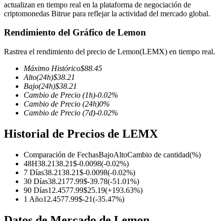
actualizan en tiempo real en la plataforma de negociación de
criptomonedas Bitrue para reflejar la actividad del mercado global.
Rendimiento del Gráfico de Lemon
Futuros COIN-M
Rastrea el rendimiento del precio de Lemon(LEMX) en tiempo real.
Futuros de criptomonedas
Máximo Histórico
$
88.45
Alto
(24h)
$
38.21
Bajo
(24h)
$
38.21
Cambio de Precio
(1h)
-0.02
%
TradFi
Cambio de Precio
(24h)
0
%
Cambio de Precio
(7d)
-0.02
%
Derivados de acciones, divisas, metales preciosos y materias
primas
Historial de Precios de LEMX
Comparación de Fechas
Bajo
Alto
Cambio de cantidad
(%)
48H
38.21
38.21
$
-0.0098
(
-0.02
%)
7 Días
38.21
38.21
$
-0.0098
(
-0.02
%)
30 Días
38.21
77.99
$
-39.78
(
-51.01
%)
90 Días
12.45
77.99
$
25.19
(
+
193.63
%)
1 Año
12.45
77.99
$
-21
(
-35.47
%)
Datos de Mercado de Lemon