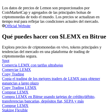
Los datos de precios de Lemon son proporcionados por
Conviértete en un Trader de Copia
CoinMarketCap y agregados de las principales bolsas de
Disfruta del reparto de beneficios y comisiones de copy trading
criptomonedas de todo el mundo. Los precios se actualizan en
tiempo real para reflejar las condiciones actuales del mercado.
Official Website
Qué puedes hacer con $LEMX en Bitrue
Explora precios de criptomonedas en vivo, tokens principales y
tendencias del mercado en una plataforma de trading de
criptomonedas segura.
Spot
Comercia LEMX con tarifas ultrabajas
Información
Comerciar LEMX
Copy Trading
Análisis de big data que incluye información comercial, etc.
Copia el trading de los mejores traders de LEMX para obtener
ganancias a largo plazo
Copy Trading LEMX
Comprar LEMX
Compra LEMX en Bitrue usando tarjetas de crédito/débito,
transferencias bancarias, depósitos fiat, SEPA y más
Comprar LEMX
Staking Flexible