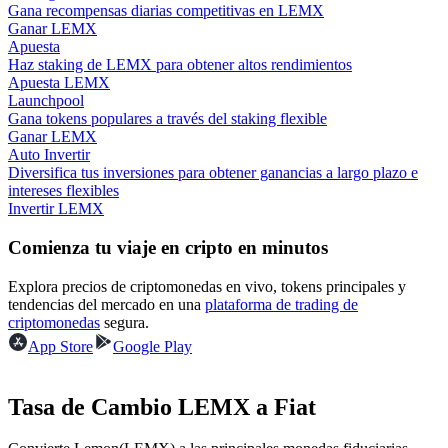
Gana recompensas diarias competitivas en LEMX
Ganar LEMX
Apuesta
Guía
Haz staking de LEMX para obtener altos rendimientos
Apuesta LEMX
Guía de inicio de futuros
Launchpool
Gana tokens populares a través del staking flexible
Ganar LEMX
Auto Invertir
Diversifica tus inversiones para obtener ganancias a largo plazo e
intereses flexibles
Invertir LEMX
Comienza tu viaje en cripto en minutos
Explora precios de criptomonedas en vivo, tokens principales y
Estrategias comerciales
tendencias del mercado en una
plataforma de trading de
criptomonedas
segura.
Aprenda cómo mantenerse rentable
App Store
Google Play
Tasa de Cambio LEMX a Fiat