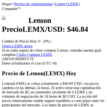
Hogar
>
Precios de criptomonedas
>
Lemon
(LEMX)
Compartir
Lemon
Futuros
Precio
LEMX
/USD: $
46.84
Cambio de Precio Hoy
:
0
（
0
%）
Opera LEMX ahora
Si no estás seguro de cómo comprar Lemon, consulta nuestra guía
completa
Cómo Comprar LEMX
.
24H
1W
1M
3M
1Y
3Y
Datos actualizados el a las (UTC+8)
Futuros del USDT
Precio de Lemon(LEMX) Hoy
Futuros que utilizan USDT como garantía
Lemon(LEMX) se cotiza actualmente a
$46.84 USD
, con pocos
cambios en las últimas 24 horas. El activo tiene una capitalización
de mercado de
$0
, un suministro circulante de
0 LEMX
y un
volumen de negociación de 24 horas de
$0 USD
. La acción del
precio relativamente estable sugiere equilibrio a corto plazo entre los
participantes del mercado. Los datos de precios de LEMX se