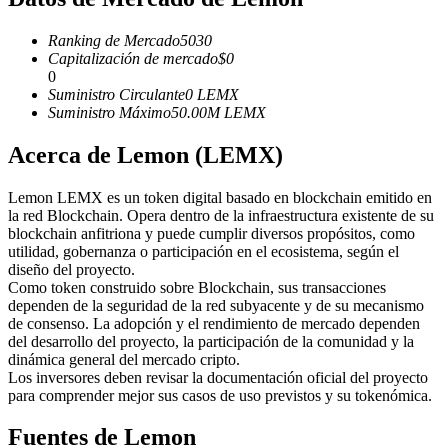
Futuros del USDC
Futuros que utilizan USDC como garantía
Ranking de Mercado
5030
Capitalización de mercado
$
0
0
Suministro Circulante
0
LEMX
Suministro Máximo
50.00M
LEMX
Acerca de Lemon (LEMX)
Lemon LEMX es un token digital basado en blockchain emitido en
la red Blockchain. Opera dentro de la infraestructura existente de su
blockchain anfitriona y puede cumplir diversos propósitos, como
Copiar Trading
utilidad, gobernanza o participación en el ecosistema, según el
diseño del proyecto.
Únete a los mejores traders
Como token construido sobre Blockchain, sus transacciones
dependen de la seguridad de la red subyacente y de su mecanismo
de consenso. La adopción y el rendimiento de mercado dependen
del desarrollo del proyecto, la participación de la comunidad y la
dinámica general del mercado cripto.
Los inversores deben revisar la documentación oficial del proyecto
para comprender mejor sus casos de uso previstos y su tokenómica.
Fuentes de Lemon