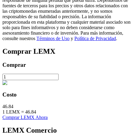
responsable de ninguna pérdida que pueda sufrir. Dependemos de
fuentes de terceros para los precios y otros datos relacionados con
las criptomonedas enumeradas anteriormente, y no somos
responsables de su fiabilidad o precisión. La información
proporcionada en esta plataforma y cualquier material asociado son
Bloqueos BTR
solo para fines informativos y no deben considerarse como
asesoramiento financiero o de inversión. Para más información,
Inversiones exclusivas para titulares de BTR
consulte nuestros
Términos de Uso
y
Política de Privacidad
.
Comprar
LEMX
Comprar
Costo
Préstamos
46.84
Servicio de préstamos respaldado por criptomonedas
1
LEMX
=
46.84
Comprar LEMX Ahora
LEMX
Comercio