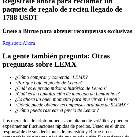
Regístrate ahora para reclamar un
paquete de regalo de recién llegado de
1788 USDT
Staking
Alta rentabilidad y acceso instantáneo
Únete a Bitrue para obtener recompensas exclusivas
Regístrate Ahora
La gente también pregunta: Otras
preguntas sobre LEMX
¿Cómo comprar y comerciar LEMX?
¿Por qué baja el precio de Lemon?
¿Cuál es el precio máximo histórico de Lemon?
Launchpool
¿Cuál es la capitalización de mercado de Lemon hoy?
¿Es ahora un buen momento para invertir en Lemon?
Participación flexible para ganar tokens populares
¿Dónde puede obtener recompensas gratuitas de $LEMX?
¿Cómo puede rastrear el precio de Lemon?
Los mercados de criptomonedas son altamente volátiles y pueden
experimentar fluctuaciones rápidas de precios. Usted es el único
responsable de sus decisiones de inversión y Bitrue no es