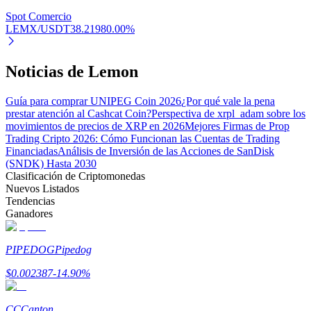
Spot Comercio
LEMX/USDT
38.2198
0.00
%
Noticias de Lemon
Inversión automática
Obtenga ganancias a largo plazo e intereses flexibles
Guía para comprar UNIPEG Coin 2026
¿Por qué vale la pena
prestar atención al Cashcat Coin?
Perspectiva de xrpl_adam sobre los
movimientos de precios de XRP en 2026
Mejores Firmas de Prop
Trading Cripto 2026: Cómo Funcionan las Cuentas de Trading
Financiadas
Análisis de Inversión de las Acciones de SanDisk
(SNDK) Hasta 2030
Clasificación de Criptomonedas
Nuevos Listados
Tendencias
Ganadores
Aprender Staking
PIPEDOG
Pipedog
Obtenga más información sobre cómo obtener ingresos pasivos
$
0.002387
-14.90
%
Bitrue
AI
CC
Canton