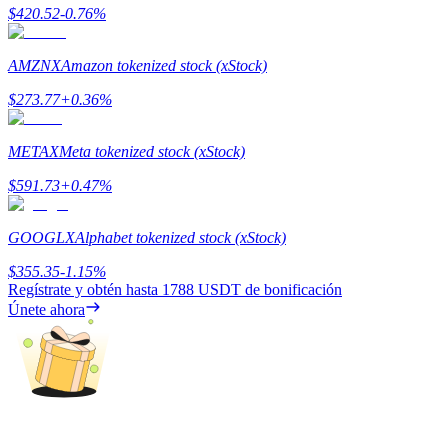
$
420.52
-0.76
%
AMZNX
Amazon tokenized stock (xStock)
$
273.77
+
0.36
%
Referencia
METAX
Meta tokenized stock (xStock)
Invita a un amigo para recibir recompensas en efectivo
$
591.73
+
0.47
%
BTC Welcome Rewards
GOOGLX
Alphabet tokenized stock (xStock)
$
355.35
-1.15
%
Regístrate y obtén hasta
1788 USDT
de bonificación
Únete ahora
BTC Welcome Rewards