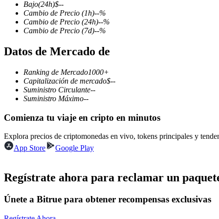
Bajo
(24h)
$
--
Cambio de Precio
(1h)
--
%
Cambio de Precio
(24h)
--
%
Cambio de Precio
(7d)
--
%
Futuros COIN-M
Datos de Mercado de
Futuros de criptomonedas
Ranking de Mercado
1000+
Capitalización de mercado
$
--
Suministro Circulante
--
TradFi
Suministro Máximo
--
Derivados de acciones, divisas, metales preciosos y materias pr
Comienza tu viaje en cripto en minutos
Explora precios de criptomonedas en vivo, tokens principales y tend
App Store
Google Play
Regístrate ahora para reclamar un paquete
Únete a Bitrue para obtener recompensas exclusivas
Futuros del USDC
Regístrate Ahora