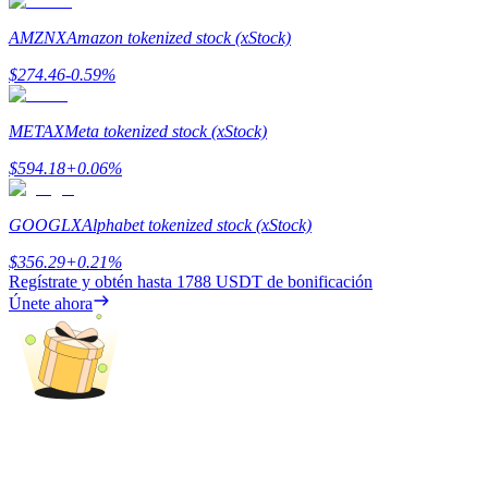
AMZNX
Amazon tokenized stock (xStock)
Guía
$
274.46
-0.59
%
Guía de inicio de futuros
METAX
Meta tokenized stock (xStock)
$
594.18
+
0.06
%
GOOGLX
Alphabet tokenized stock (xStock)
$
356.29
+
0.21
%
Regístrate y obtén hasta
1788 USDT
de bonificación
Únete ahora
Estrategias comerciales
Aprenda cómo mantenerse rentable