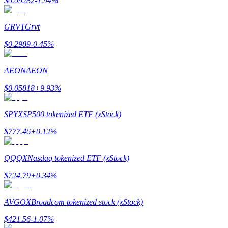
$
0.09282
-1.94
%
Conviértete en un Trader de Copia
Disfruta del reparto de beneficios y comisiones de copy trading
GRVT
Grvt
$
0.2989
-0.45
%
AEON
AEON
$
0.05818
+
9.93
%
SPYX
SP500 tokenized ETF (xStock)
Información
$
777.46
+
0.12
%
Análisis de big data que incluye información comercial, etc.
QQQX
Nasdaq tokenized ETF (xStock)
$
724.79
+
0.34
%
AVGOX
Broadcom tokenized stock (xStock)
$
421.56
-1.07
%