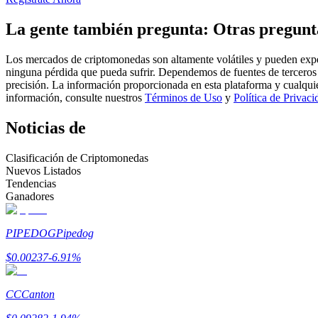
Futuros que utilizan USDC como garantía
La gente también pregunta: Otras pregunt
Los mercados de criptomonedas son altamente volátiles y pueden exper
ninguna pérdida que pueda sufrir. Dependemos de fuentes de terceros 
precisión. La información proporcionada en esta plataforma y cualqui
información, consulte nuestros
Términos de Uso
y
Política de Privaci
Noticias de
Clasificación de Criptomonedas
Copiar Trading
Nuevos Listados
Tendencias
Únete a los mejores traders
Ganadores
PIPEDOG
Pipedog
$
0.00237
-6.91
%
CC
Canton